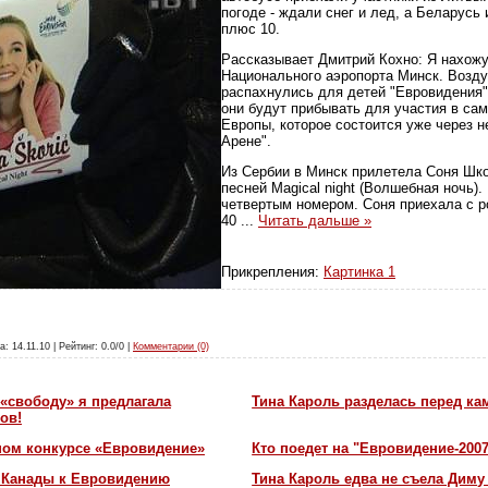
погоде - ждали снег и лед, а Беларусь
плюс 10.
Рассказывает Дмитрий Кохно: Я нахожу
Национального аэропорта Минск. Возд
распахнулись для детей "Евровидения"
они будут прибывать для участия в с
Европы, которое состоится уже через 
Арене".
Из Сербии в Минск прилетела Соня Шко
песней Magical night (Волшебная ночь).
четвертым номером. Соня приехала с р
40
...
Читать дальше »
Прикрепления:
Картинка 1
а: 14.11.10 | Рейтинг: 0.0/0 |
Комментарии (0)
«свободу» я предлагала
Тина Кароль разделась перед ка
ов!
ном конкурсе «Евровидение»
Кто поедет на "Евровидение-200
и Канады к Евровидению
Тина Кароль едва не съела Диму