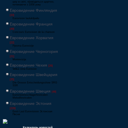
шоу в світі, проводиться щорічно,
починаючи з 1956 року
Евровидение Финляндия
[33]
Eurovision laulukilpailu
Евровидение Франция
[49]
Concours Eurovision de la chanson
Евровидение Хорватия
[22]
Pjesma Eurovizije
Евровидение Черногория
[21]
Montevizija
Евровидение Чехия
[26]
Velká cena Eurovize
Евровидение Швейцария
[35]
Die Grosse Entscheidungsshow SRG
SSR
Евровидение Швеция
[48]
Eurovisionsschlagerfestivalen
Melodifestivalen
Евровидение Эстония
[226]
Eesti Laul Eurovisioon Эстонская
Песня
Календарь новостей