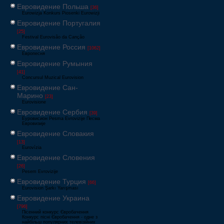
Евровидение Польша
[36]
Eurowizja Konkurs Piosenki Eurowizji
Евровидение Португалия
[25]
Festival Eurovisão da Canção
Евровидение Россия
[1062]
Европесня
Евровидение Румыния
[41]
Concursul Muzical Eurovision
Евровидение Сан-
Марино
[23]
Eurovisione
Евровидение Сербия
[39]
Еуровисион Pesma Evrovizije Песма
Евровизије
Евровидение Словакия
[13]
Eurovízia
Евровидение Словения
[26]
Pesem Evrovizije
Евровидение Турция
[66]
Eurovision Şarkı Yarışması
Евровидение Украина
[796]
Пісенний конкурс Євробачення
Конкурс пісні Євробачення - одне з
найбільш популярних телевізійних