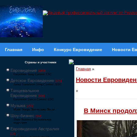
Главная
Инфо
Конкурс Евровидение
Новости Е
Страны и участники
Главная
»
Евровидение
[1858]
Eurovision Song Contest ESC
Новости Евровиден
Детское Евровидение
[878]
Junior Eurovision Song Contest JESC
Танцевальное
»
Евровидение
[106]
Eurovision Dance Contest EDC
Музыка
[257]
В Минск продол
Music Songs Поп-музыка Песни
Шоу-бизнес
[564]
Show Business Музыкальная
индустрия
Евровидение Австралия
[17]