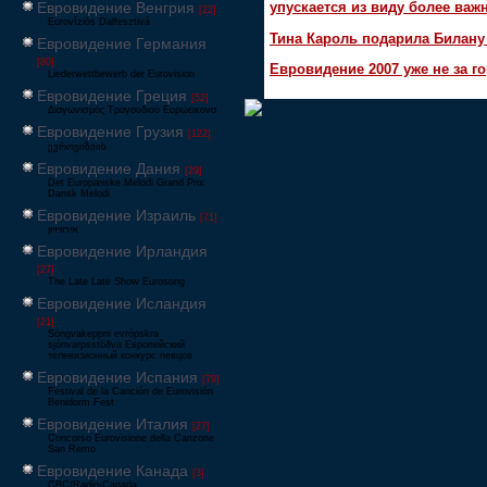
Евровидение Венгрия
упускается из виду более ва
[22]
Eurovíziós Dalfesztivá
Тина Кароль подарила Билану
Евровидение Германия
[80]
Евровидение 2007 уже не за г
Liederwettbewerb der Eurovision
Евровидение Греция
[52]
Διαγωνισμός Τραγουδιού Ευρώεικονα
Евровидение Грузия
[122]
ევროვიზიის
Евровидение Дания
[29]
Det Europæiske Melodi Grand Prix
Dansk Melodi
Евровидение Израиль
[71]
‏אירוויזיון
Евровидение Ирландия
[27]
The Late Late Show Eurosong
Евровидение Исландия
[21]
Söngvakeppni evrópskra
sjónvarpsstöðva Европейский
телевизионный конкурс певцов
Евровидение Испания
[79]
Festival de la Canción de Eurovisión
Benidorm Fest
Евровидение Италия
[27]
Concorso Eurovisione della Canzone
San Remo
Евровидение Канада
[3]
CBC/Radio-Canada