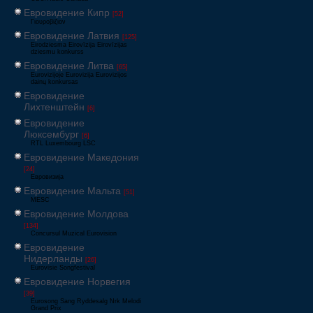
Евровидение Кипр
[52]
Γιουροβίζιον
Евровидение Латвия
[125]
Eirodziesma Eirovīzija Eirovīzijas
dziesmu konkurss
Евровидение Литва
[65]
Eurovizijoje Eurovizija Eurovizijos
dainų konkursas
Евровидение
Лихтенштейн
[6]
Евровидение
Люксембург
[6]
RTL Luxembourg LSC
Евровидение Македония
[24]
Евровизија
Евровидение Мальта
[51]
MESC
Евровидение Молдова
[134]
Concursul Muzical Eurovision
Евровидение
Нидерланды
[26]
Eurovisie Songfestival
Евровидение Норвегия
[39]
Eurosong Sang Ryddesalg Nrk Melodi
Grand Prix