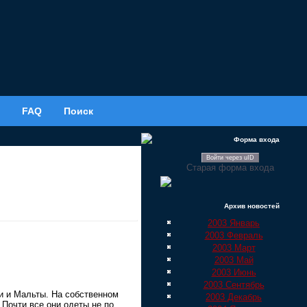
FAQ
Поиск
Форма входа
Войти через uID
Старая форма входа
Архив новостей
2003 Январь
2003 Февраль
2003 Март
2003 Май
2003 Июнь
2003 Сентябрь
и и Мальты. На собственном
2003 Декабрь
 Почти все они одеты не по