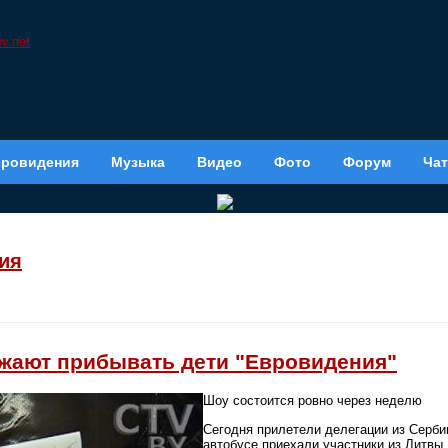
вровидения
Музыка
Видео
Фото
Форум
Чат
ия
жают прибывать дети "Евровидения"
Шоу состоится ровно через неделю
Сегодня прилетели делегации из Серби
автобусе приехали участники из Литвы.