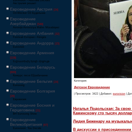
Eurovision – Australia Decides
Австралия решает
Евровидение Австрия
[24]
Ö3-Wecker Ö3 Будильник
Евровидение
Азербайджан
[549]
Avrovijn Avroviziya Mahnı Müsabiqəsi
Евровидение Албания
[32]
Festivali Evropian i Këngës
Евровидение Андорра
[15]
Eurovisió
Евровидение Армения
[228]
Եվրատեսիլ երգի մրցույթ
Евровидение Беларусь
[600]
Конкурс песні Еўрабачанне
Евровидение Бельгия
Категория:
[24]
Eurosong
Детское Евровидение
Евровидение Болгария
| Просмотров: 3422 | Добавил:
eurovision
| Дат
[26]
Евровизия
Евровидение Босния и
Наталья Подольская: За свою 
Герцеговина
[21]
Каминскому сто тысяч доллар
BH Eurosong Show
Евровидение
Лидия Беженару на музыкаль
Великобритания
[67]
Eurovision: You Decide
В дискуссии о присоединени