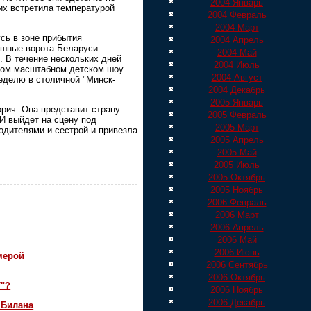
2004 Январь
 их встретила температурой
2004 Февраль
2004 Март
сь в зоне прибытия
2004 Апрель
ушные ворота Беларуси
2004 Май
. В течение нескольких дней
2004 Июль
амом масштабном детском шоу
2004 Август
неделю в столичной "Минск-
2004 Декабрь
2005 Январь
рич. Она представит страну
2005 Февраль
 И выйдет на сцену под
2005 Март
одителями и сестрой и привезла
2005 Апрель
2005 Май
2005 Июль
2005 Октябрь
2005 Ноябрь
2006 Февраль
2006 Март
2006 Апрель
2006 Май
2006 Июнь
мерой
2006 Сентябрь
2006 Октябрь
7"?
2006 Ноябрь
2006 Декабрь
 Билана