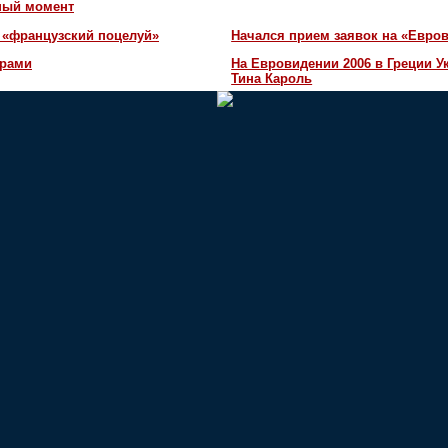
жный момент
 «французский поцелуй»
Начался прием заявок на «Евров
орами
На Евровидении 2006 в Греции У
Тина Кароль