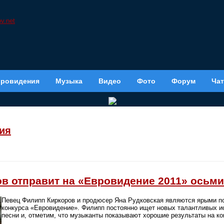
вровидения
Музыка
Видео
Фото
Форум
Чат
ия
в отправит на «Евровидение 2011» осьми
Певец Филипп Киркоров и продюсер Яна Рудковская являются ярыми п
конкурса «Евровидение». Филипп постоянно ищет новых талантливых и
песни и, отметим, что музыканты показывают хорошие результаты на ко