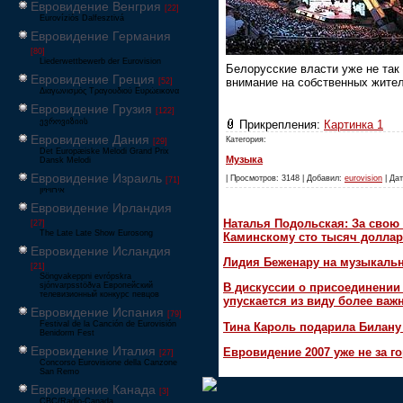
Евровидение Венгрия
[22]
Eurovíziós Dalfesztivá
Евровидение Германия
[80]
Liederwettbewerb der Eurovision
Белорусские власти уже не так
Евровидение Греция
внимание на собственных жител
[52]
Διαγωνισμός Τραγουδιού Ευρώεικονα
Евровидение Грузия
[122]
ევროვიზიის
Прикрепления:
Картинка 1
Евровидение Дания
Категория:
[29]
Det Europæiske Melodi Grand Prix
Музыка
Dansk Melodi
Евровидение Израиль
| Просмотров: 3148 | Добавил:
eurovision
| Дат
[71]
‏אירוויזיון
Евровидение Ирландия
Наталья Подольская: За свою 
[27]
The Late Late Show Eurosong
Каминскому сто тысяч доллар
Евровидение Исландия
Лидия Беженару на музыкаль
[21]
Söngvakeppni evrópskra
sjónvarpsstöðva Европейский
В дискуссии о присоединени
телевизионный конкурс певцов
упускается из виду более ва
Евровидение Испания
[79]
Festival de la Canción de Eurovisión
Тина Кароль подарила Билану
Benidorm Fest
Евровидение Италия
Евровидение 2007 уже не за г
[27]
Concorso Eurovisione della Canzone
San Remo
Евровидение Канада
[3]
CBC/Radio-Canada