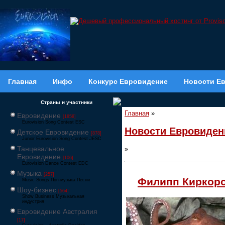
Главная
Инфо
Конкурс Евровидение
Новости Е
Страны и участники
Главная
»
Евровидение
[1858]
Eurovision Song Contest ESC
Новости Евровиден
Детское Евровидение
[878]
Junior Eurovision Song Contest JESC
Танцевальное
»
Евровидение
[106]
Eurovision Dance Contest EDC
Музыка
[257]
Филипп Киркоро
Music Songs Поп-музыка Песни
Шоу-бизнес
[564]
Show Business Музыкальная
индустрия
Евровидение Австралия
[17]