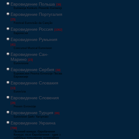
Евровидение Польша
[36]
Eurowizja Konkurs Piosenki Eurowizji
Евровидение Португалия
[25]
Festival Eurovisão da Canção
Евровидение Россия
[1062]
Европесня
Евровидение Румыния
[41]
Concursul Muzical Eurovision
Евровидение Сан-
Марино
[23]
Eurovisione
Евровидение Сербия
[39]
Еуровисион Pesma Evrovizije Песма
Евровизије
Евровидение Словакия
[13]
Eurovízia
Евровидение Словения
[26]
Pesem Evrovizije
Евровидение Турция
[66]
Eurovision Şarkı Yarışması
Евровидение Украина
[796]
Пісенний конкурс Євробачення
Конкурс пісні Євробачення - одне з
найбільш популярних телевізійних