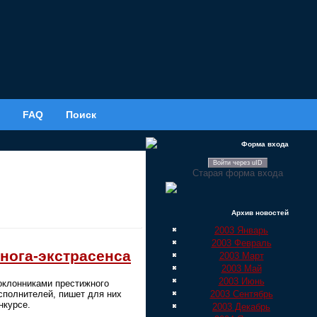
FAQ
Поиск
Форма входа
Войти через uID
Старая форма входа
Архив новостей
2003 Январь
2003 Февраль
нога-экстрасенса
2003 Март
2003 Май
2003 Июнь
оклонниками престижного
2003 Сентябрь
сполнителей, пишет для них
нкурсе.
2003 Декабрь