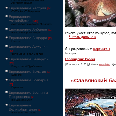
Eurovision – Australia Decides
Австралия решает
Евровидение Австрия
[24]
Ö3-Wecker Ö3 Будильник
Евровидение
Азербайджан
[549]
Avrovijn Avroviziya Mahnı Müsabiqəsi
Евровидение Албания
[32]
списке участников конкурса, ко
Festivali Evropian i Këngës
...
Читать дальше »
Евровидение Андорра
[15]
Eurovisió
Евровидение Армения
Прикрепления:
Картинка 1
[228]
Категория:
Եվրատեսիլ երգի մրցույթ
Евровидение Беларусь
Евровидение Россия
[600]
| Просмотров: 3165 | Добавил:
eurovision
| Дат
Конкурс песні Еўрабачанне
Евровидение Бельгия
[24]
Eurosong
«Славянский ба
Евровидение Болгария
[26]
Евровизия
Евровидение Босния и
Герцеговина
[21]
BH Eurosong Show
Евровидение
Великобритания
[67]
Eurovision: You Decide