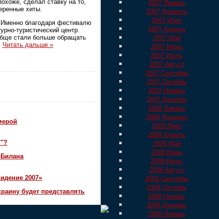
охоже, сделал ставку на то,
2007 Январь
веренные хиты.
2007 Февраль
2007 Март
. Именно благодаря фестивалю
2007 Апрель
урно-туристический центр.
ообще стали больше обращать
2007 Май
.
Читать дальше »
2007 Июнь
2007 Июль
2007 Август
2007 Сентябрь
2007 Октябрь
2007 Ноябрь
2007 Декабрь
2008 Январь
2008 Февраль
мерой
2008 Март
2008 Апрель
7"?
2008 Май
2008 Июнь
 Билана
2008 Июль
2008 Август
идение 2007»
2008 Сентябрь
2008 Октябрь
краину будет представлять
2008 Ноябрь
2008 Декабрь
2009 Январь