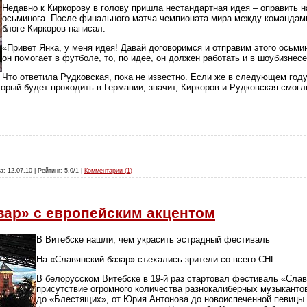
Недавно к Киркорову в голову пришла нестандартная идея – оправить 
осьминога. После финального матча чемпионата мира между командами
блоге Киркоров написал:
«Привет Янка, у меня идея! Давай договоримся и отправим этого осьми
он помогает в футболе, то, по идее, он должен работать и в шоубизнесе
Что ответила Рудковская, пока не известно. Если же в следующем году
торый будет проходить в Германии, значит, Киркоров и Рудковская смог
а: 12.07.10 | Рейтинг: 5.0/1 |
Комментарии (1)
зар» с европейским акцентом
В Витебске нашли, чем украсить эстрадный фестиваль
На «Славянский базар» съехались зрители со всего СНГ
В белорусском Витебске в 19-й раз стартовал фестиваль «Слав
присутствие огромного количества разнокалиберных музыкантов
до «Блестящих», от Юрия Антонова до новоиспеченной певицы