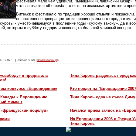
фестиваля мало чем удивили. Нынешний «Славянский базар», п
что называется «the best». То есть на знакомых артистов и про
Витебск к фестивалю по традиции хорошо отмыли и покрасили
он постепенно превращается из провинциального города в культ
 суровы к ужесточавшемуся в последние годы «сухому закону», да и в
ей, которым в субботу подарили наконец-то большой уличный концерт
..
а: 12.07.10 | Рейтинг: 0.0/0 |
Комментарии (0)
«свободу» я предлагала
Тина Кароль разделась перед ка
ов!
ном конкурсе «Евровидение»
Кто поедет на "Евровидение-200
и Канады к Евровидению
Тина Кароль едва не съела Диму
жный момент
 «французский поцелуй»
Начался прием заявок на «Евров
орами
На Евровидении 2006 в Греции У
Тина Кароль