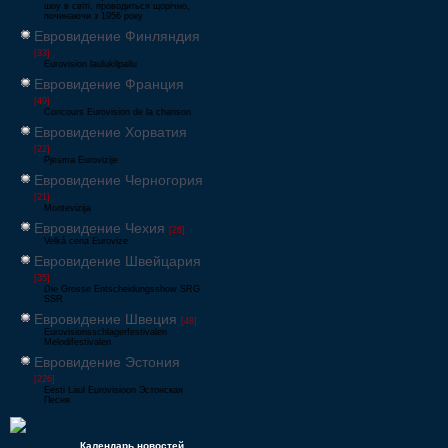
шоу в світі, проводиться щорічно,
починаючи з 1956 року
Евровидение Финляндия
[33]
Eurovision laulukilpailu
Евровидение Франция
[49]
Concours Eurovision de la chanson
Евровидение Хорватия
[22]
Pjesma Eurovizije
Евровидение Черногория
[21]
Montevizija
Евровидение Чехия
[26]
Velká cena Eurovize
Евровидение Швейцария
[35]
Die Grosse Entscheidungsshow SRG
SSR
Евровидение Швеция
[48]
Eurovisionsschlagerfestivalen
Melodifestivalen
Евровидение Эстония
[226]
Eesti Laul Eurovisioon Эстонская
Песня
Календарь новостей