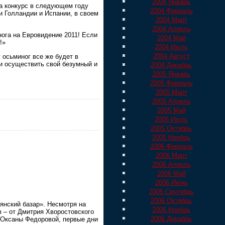
2004 Январь
на конкурс в следующем году
2004 Февраль
 Голландии и Испании, в своем
2004 Март
2004 Апрель
нога на Евровидение 2011! Если
2004 Май
!»
2004 Июль
2004 Август
 осьминог все же будет в
ли осуществить свой безумный и
2004 Декабрь
2005 Январь
2005 Февраль
2005 Март
2005 Апрель
2005 Май
2005 Июль
2005 Октябрь
2005 Ноябрь
2006 Февраль
2006 Март
2006 Апрель
2006 Май
2006 Июнь
2006 Сентябрь
2006 Октябрь
янский базар». Несмотря на
2006 Ноябрь
 – от Дмитрия Хворостовского
2006 Декабрь
 Оксаны Федоровой, первые дни