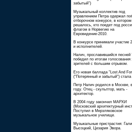
забытый")
Музыкальный коллектив под
управлением Петра одержал по
отборочном конкурсе, в котором
решалось, кто поедет под росс
флагом в Норвегию на
Евровидение-2010.
В конкурсе принимали участие 2
и исполнителей.
Налич, прославившийся песней "
победил по итогам голосования
зрителей с большим отрывом.
Его новая баллада "Lost And For
("Потерянный и забытый") стала
Петр Налич родился в Москве, 
году. Отец - скульптор, мать -
архитектор.
В 2004 году закончил МАРХИ
(Московский архитектурный инст
Поступил в Мерзляковское
музыкальное училище.
Музыкальные пристрастия: Гали
Высоцкий, Цезария Эвора.