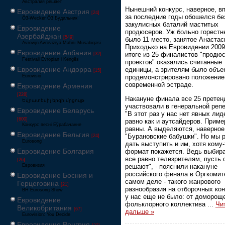
Австралия решает
Нынешний конкурс, наверное, в
Евровидение Австрия
[24]
за последние годы обошелся бе
Ö3-Wecker Ö3 Будильник
закулисных баталий маститых
Евровидение
продюсеров. Уж больно горест
Азербайджан
[549]
было 11 место, занятое Анастас
Avrovijn Avroviziya Mahnı Müsabiqəsi
Приходько на Евровидении 2009
Евровидение Албания
итоге из 25 финалистов "продю
[32]
Festivali Evropian i Këngës
проектов" оказались считанные
Евровидение Андорра
единицы, а зрителям было объе
[15]
продемонстрировано положение
Eurovisió
современной эстраде.
Евровидение Армения
[228]
Накануне финала все 25 претен
Եվրատեսիլ երգի մրցույթ
участвовали в генеральной репе
Евровидение Беларусь
"В этот раз у нас нет явных лид
[600]
равно как и аутсайдеров. Приме
Конкурс песні Еўрабачанне
равны. А выделяются, наверное
Евровидение Бельгия
"Бурановские бабушки". Но мы 
[24]
Eurosong
дать выступить и им, хотя кому-
Евровидение Болгария
формат покажется. Ведь выбира
все равно телезрителям, пусть 
[26]
решают", - пояснили накануне
Евровизия
российского финала в Оргкомит
Евровидение Босния и
самом деле - такого жанрового
Герцеговина
[21]
разнообразия на отборочных ко
BH Eurosong Show
у нас еще не было: от доморощ
Евровидение
фольклорного коллектива
...
Чи
Великобритания
[67]
дальше »
Eurovision: You Decide
Евровидение Венгрия