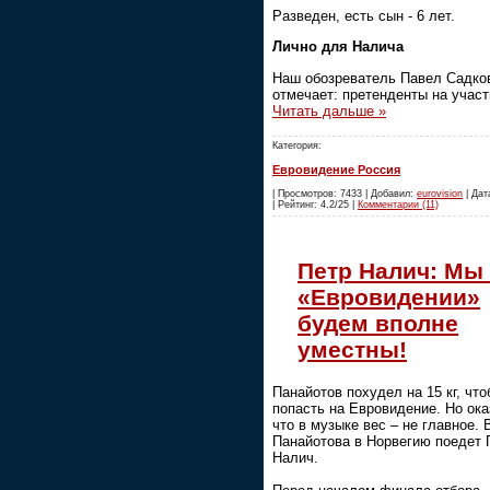
Разведен, есть сын - 6 лет.
Лично для Налича
Наш обозреватель Павел Садко
отмечает: претенденты на учас
Читать дальше »
Категория:
Евровидение Россия
| Просмотров: 7433 | Добавил:
eurovision
| Дат
| Рейтинг: 4.2/25 |
Комментарии (11)
Петр Налич: Мы
«Евровидении»
будем вполне
уместны!
Панайотов похудел на 15 кг, чт
попасть на Евровидение. Но ока
что в музыке вес – не главное.
Панайотова в Норвегию поедет 
Налич.