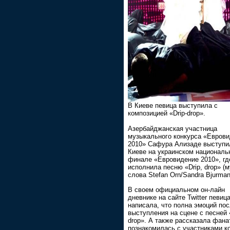
В Киеве певица выступила с
композицией «Drip-drop».
Азербайджанская участница
музыкального конкурса «Евров
2010» Сафура Ализаде выступи
Киеве на украинском националь
финале «Евровидение 2010», гд
исполнила песню «Drip, drop» (м
слова Stefan Orn/Sandra Bjurman
В своем официальном он-лайн
дневнике на сайте Twitter певиц
написала, что полна эмоций по
выступления на сцене с песней «
drop». А также рассказала фана
познакомилась с участниками к