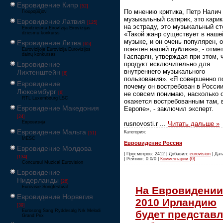
Евровидение Кипр
[52]
По мнению критика, Петр Налич 
Γιουροβίζιον
музыкальный сатирик, это карик
Евровидение Латвия
[125]
на эстраду, это музыкальный ст
Eirodziesma Eirovīzija Eirovīzijas
dziesmu konkurss
«Такой жанр существует в наше
музыке, и он очень популярен, 
Евровидение Литва
[65]
понятен нашей публике», - отме
Eurovizijoje Eurovizija Eurovizijos
dainų konkursas
Гаспарян, утверждая при этом, 
Евровидение
продукт исключительно для
внутреннего музыкального
Лихтенштейн
[6]
пользования». «Я совершенно п
Евровидение
почему он востребован в России
Люксембург
[6]
не совсем понимаю, насколько 
RTL Luxembourg LSC
окажется востребованным там, 
Евровидение Македония
Европе», - заключил эксперт.
[24]
Евровизија
rusnovosti.r
...
Читать дальше »
Евровидение Мальта
Категория:
[51]
MESC
Евровидение Россия
Евровидение Молдова
| Просмотров: 2412 | Добавил:
eurovision
| Дат
[134]
| Рейтинг: 0.0/0 |
Комментарии (0)
Concursul Muzical Eurovision
Евровидение
Нидерланды
[26]
Eurovisie Songfestival
На Евровидении
Евровидение Норвегия
2010 Ирландию
[39]
Eurosong Sang Ryddesalg Nrk Melodi
будет представл
Grand Prix