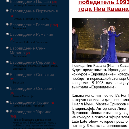
победитель 199
Евровидение Польша
[36]
Eurowizja Konkurs Piosenki Eurowizji
года Нив Кавана
Евровидение Португалия
[25]
Festival Eurovisão da Canção
Евровидение Россия
[1062]
Европесня
Евровидение Румыния
[41]
Concursul Muzical Eurovision
Евровидение Сан-
Марино
[23]
Eurovisione
Евровидение Сербия
[39]
Певица Нив Кавана (Niamh Kava
Еуровисион Pesma Evrovizije Песма
Евровизије
будет представлять Ирландию 
конкурсе «Евровидение», котор
Евровидение Словакия
пройдет в норвежской столице 
[13]
конце мая. В 1993 году певица 
Eurovízia
выиграла «Евровидение».
Евровидение Словения
[26]
Кавана исполнит песню It’s For 
Pesem Evrovizije
которую написали для нее комп
Евровидение Турция
[66]
Ниалл Муни, Мартен Эрикссон 
Eurovision Şarkı Yarışması
Гладникофф. Автор слов Лина
Евровидение Украина
Эрикссон. Исполнительницу вы
на конкурс в прямом эфире ток
[796]
Пісенний конкурс Євробачення
Late Late Show, которое прошло 
Конкурс пісні Євробачення - одне з
пятницу 6 марта на ирландском
найбільш популярних телевізійних
шоу в світі, проводиться щорічно,