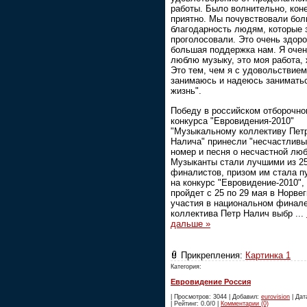
работы. Было волнительно, коне
приятно. Мы почувствовали бо
благодарность людям, которые 
проголосовали. Это очень здоро
большая поддержка нам. Я оче
люблю музыку, это моя работа, 
Это тем, чем я с удовольствием
занимаюсь и надеюсь занимать
жизнь".
Победу в российском отборочно
конкурса "Евровидения-2010"
"Музыкальному коллективу Пет
Налича" принесли "несчастливы
номер и песня о несчастной люб
Музыканты стали лучшими из 2
финалистов, призом им стала п
на конкурс "Евровидение-2010",
пройдет с 25 по 29 мая в Норве
участия в национальном финале
коллектива Петр Налич выбр
...
дальше »
Прикрепления:
Картинка 1
Категория:
Евровидение Россия
| Просмотров: 3044 | Добавил:
eurovision
| Дат
| Рейтинг: 0.0/0 |
Комментарии (0)