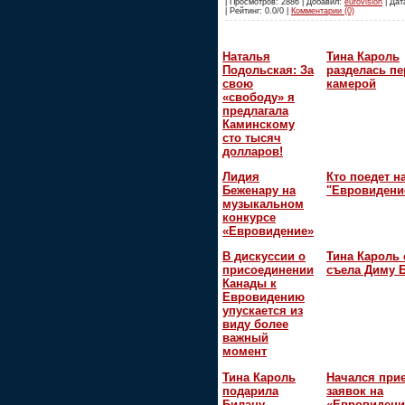
| Просмотров: 2886 | Добавил:
eurovision
| Дат
| Рейтинг: 0.0/0 |
Комментарии (0)
Наталья
Тина Кароль
Подольская: За
разделась пе
свою
камерой
«свободу» я
предлагала
Каминскому
сто тысяч
долларов!
Лидия
Кто поедет н
Беженару на
"Евровидени
музыкальном
конкурсе
«Евровидение»
В дискуссии о
Тина Кароль 
присоединении
съела Диму 
Канады к
Евровидению
упускается из
виду более
важный
момент
Тина Кароль
Начался при
подарила
заявок на
Билану
«Евровидени