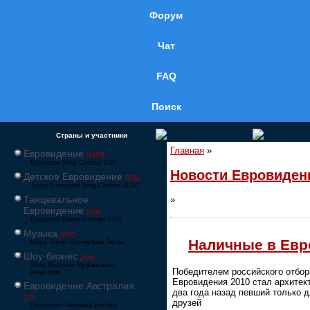
Форум
Чат
FAQ
Поиск
Страны и участники
Главная
»
Евровидение
[1858]
Eurovision Song Contest ESC
Новости Евровиден
Детское Евровидение
[878]
Junior Eurovision Song Contest JESC
Танцевальное
»
Евровидение
[106]
Eurovision Dance Contest EDC
Музыка
[257]
Наличные в Евр
Music Songs Поп-музыка Песни
Шоу-бизнес
[564]
Show Business Музыкальная
Победителем российского отбор
индустрия
Евровидения 2010 стал архитек
Евровидение Австралия
два года назад певший только 
[17]
друзей
Eurovision – Australia Decides