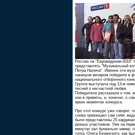
Россию на "Евровидении-2010" 
представлять "Музыкальный ко
Петра Налича". Именно эти муз
накануне вечером победили в 
национального отборочного конк
Группа выступала под 13-м ном
песней о несчастной любви.
Победители рассказали о том, в
они в приметы, и, конечно, о са
ярких моментах конкурса.
Про этот конкурс уже говорят, ч
снова превзошел сам себя: вед
были представлены 25 кардина
разных участников. Уже на пер
минутах зал буквально замер, т
голос Олега Безинского, как бы