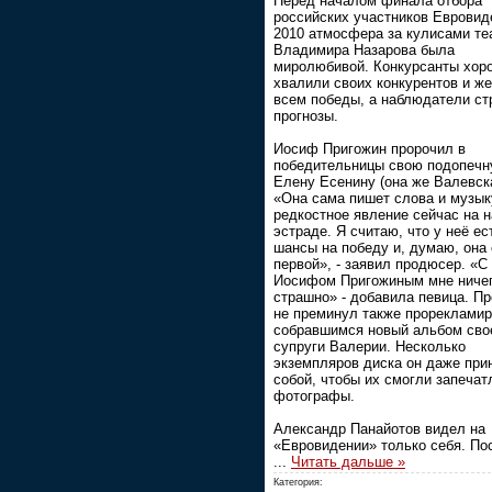
Перед началом финала отбора
российских участников Евровид
2010 атмосфера за кулисами те
Владимира Назарова была
миролюбивой. Конкурсанты хор
хвалили своих конкурентов и ж
всем победы, а наблюдатели ст
прогнозы.
Иосиф Пригожин пророчил в
победительницы свою подопечн
Елену Есенину (она же Валевск
«Она сама пишет слова и музыку
редкостное явление сейчас на 
эстраде. Я считаю, что у неё ес
шансы на победу и, думаю, она 
первой», - заявил продюсер. «С
Иосифом Пригожиным мне ничег
страшно» - добавила певица. П
не преминул также прорекламир
собравшимся новый альбом сво
супруги Валерии. Несколько
экземпляров диска он даже при
собой, чтобы их смогли запечат
фотографы.
Александр Панайотов видел на
«Евровидении» только себя. По
...
Читать дальше »
Категория: