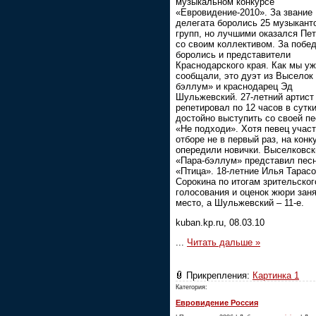
музыкальном конкурсе
«Евровидение-2010». За звание
делегата боролись 25 музыкант
групп, но лучшими оказался Пе
со своим коллективом. За побе
боролись и представители
Краснодарского края. Как мы у
сообщали, это дуэт из Выселок
бэллум» и краснодарец Эд
Шульжевский. 27-летний артист
репетировал по 12 часов в сутк
достойно выступить со своей п
«Не подходи». Хотя певец участ
отборе не в первый раз, на конк
опередили новички. Выселковск
«Пара-бэллум» представил пес
«Птица». 18-летние Илья Тарасо
Сорокина по итогам зрительског
голосования и оценок жюри заня
место, а Шульжевский – 11-е.
kuban.kp.ru, 08.03.10
...
Читать дальше »
Прикрепления:
Картинка 1
Категория:
Евровидение Россия