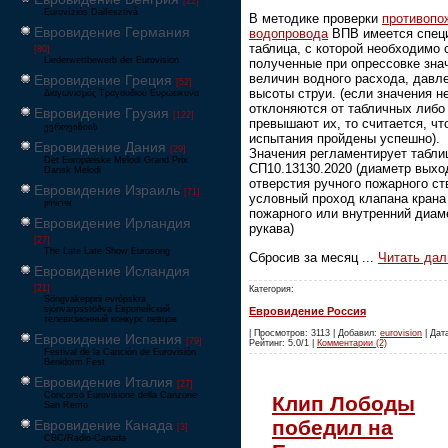
[22]
Eurovíziós Dalfesztivá
В методике проверки
противопо
Евровидение Германия
водопровода
ВПВ имеется спец
таблица, с которой необходимо 
[80]
Liederwettbewerb der Eurovision
полученные при опрессовке зна
величин водного расхода, давл
Евровидение Греция
[52]
высоты струи. (если значения н
Διαγωνισμός Τραγουδιού Ευρώεικονα
отклоняются от табличных либо
Евровидение Грузия
[122]
превышают их, то считается, чт
ევროვიზიის
испытания пройдены успешно).
Евровидение Дания
[29]
Значения регламентирует таблиц
Det Europæiske Melodi Grand Prix
СП10.13130.2020 (диаметр выхо
Dansk Melodi
отверстия ручного пожарного ст
Евровидение Израиль
[71]
условный проход клапана крана
‏אירוויזיון
пожарного или внутренний диам
Евровидение Ирландия
рукава)
[27]
The Late Late Show Eurosong
Сбросив за месяц
...
Читать дал
Евровидение Исландия
[21]
Категория:
Söngvakeppni evrópskra
sjónvarpsstöðva Европейский
Евровидение Россия
телевизионный конкурс певцов
| Просмотров: 3113 | Добавил:
eurovision
| Дата
Евровидение Испания
[79]
Рейтинг: 5.0/1 |
Комментарии (2)
Festival de la Canción de Eurovisión
Benidorm Fest
Евровидение Италия
[27]
Concorso Eurovisione della Canzone
Клип Лободы
San Remo
победил на
Евровидение Канада
[3]
CBC/Radio-Canada