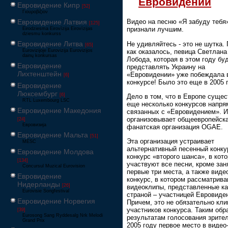
Евровидении
Евровидение Кипр
[52]
Γιουροβίζιον
Евровидение Латвия
Видео на песню «Я забуду тебя
[125]
признали лучшим.
Eirodziesma Eirovīzija Eirovīzijas
dziesmu konkurss
Евровидение Литва
Не удивляйтесь - это не шутка. 
[65]
как оказалось, певица Светлана
Eurovizijoje Eurovizija Eurovizijos
dainų konkursas
Лобода, которая в этом году бу
Евровидение
представлять Украину на
Лихтенштейн
«Евровидении» уже побеждала 
[6]
конкурсе! Было это еще в 2005 
Евровидение
Люксембург
[6]
Дело в том, что в Европе сущес
RTL Luxembourg LSC
еще несколько конкурсов напр
Евровидение Македония
связанных с «Евровидением». 
организовывает общеевропейск
[24]
Евровизија
фанатская организация OGAE.
Евровидение Мальта
[51]
Эта организация устраивает
MESC
альтернативный песенный конку
Евровидение Молдова
конкурс «второго шанса», в кот
[134]
участвуют все песни, кроме за
Concursul Muzical Eurovision
первые три места, а также виде
Евровидение
конкурс, в котором рассматрив
Нидерланды
[26]
видеоклипы, представленные к
Eurovisie Songfestival
страной – участницей Евровиде
Евровидение Норвегия
Причем, это не обязательно кл
участников конкурса. Таким обр
[39]
Eurosong Sang Ryddesalg Nrk Melodi
результатам голосования зрител
Grand Prix
2005 году первое место в видео