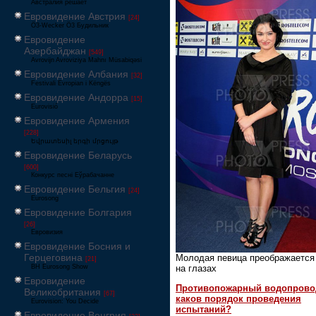
Австралия решает
Евровидение Австрия
[24]
Ö3-Wecker Ö3 Будильник
Евровидение
Азербайджан
[549]
Avrovijn Avroviziya Mahnı Müsabiqəsi
Евровидение Албания
[32]
Festivali Evropian i Këngës
Евровидение Андорра
[15]
Eurovisió
Евровидение Армения
[228]
Եվրատեսիլ երգի մրցույթ
Евровидение Беларусь
[600]
Конкурс песні Еўрабачанне
Евровидение Бельгия
[24]
Eurosong
Евровидение Болгария
[26]
Евровизия
Евровидение Босния и
Герцеговина
Молодая певица преображается
[21]
на глазах
BH Eurosong Show
Евровидение
Противопожарный водопрово
Великобритания
[67]
каков порядок проведения
Eurovision: You Decide
испытаний?
Евровидение Венгрия