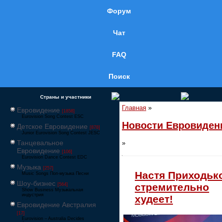
Форум
Чат
FAQ
Поиск
Страны и участники
Главная
»
Евровидение
[1858]
Eurovision Song Contest ESC
Новости Евровиден
Детское Евровидение
[878]
Junior Eurovision Song Contest JESC
Танцевальное
»
Евровидение
[106]
Eurovision Dance Contest EDC
Музыка
[257]
Настя Приходьк
Music Songs Поп-музыка Песни
Шоу-бизнес
стремительно
[564]
Show Business Музыкальная
индустрия
худеет!
Евровидение Австралия
[17]
Eurovision – Australia Decides