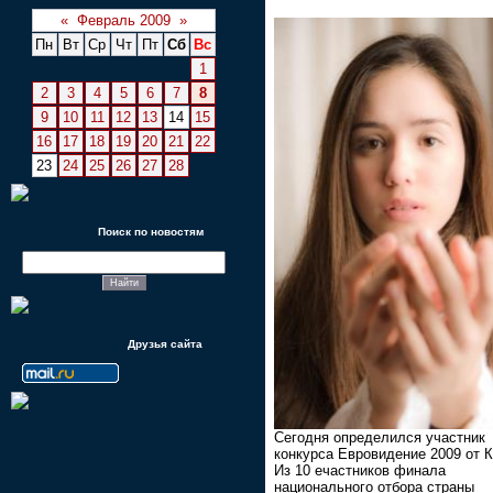
«
Февраль 2009
»
Пн
Вт
Ср
Чт
Пт
Сб
Вс
1
2
3
4
5
6
7
8
9
10
11
12
13
14
15
16
17
18
19
20
21
22
23
24
25
26
27
28
Поиск по новостям
Друзья сайта
Сегодня определился участник
конкурса Евровидение 2009 от К
Из 10 eчастников финала
национального отбора страны