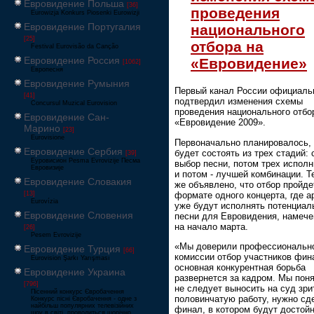
Евровидение Польша
[36]
проведения
Eurowizja Konkurs Piosenki Eurowizji
Евровидение Португалия
национального
[25]
отбора на
Festival Eurovisão da Canção
Евровидение Россия
«Евровидение»
[1062]
Европесня
Евровидение Румыния
Первый канал России официаль
[41]
подтвердил изменения схемы
Concursul Muzical Eurovision
проведения национального отбо
Евровидение Сан-
«Евровидение 2009».
Марино
[23]
Eurovisione
Первоначально планировалось, 
Евровидение Сербия
будет состоять из трех стадий:
[39]
Еуровисион Pesma Evrovizije Песма
выбор песни, потом трех испол
Евровизије
и потом - лучшей комбинации. Т
Евровидение Словакия
же объявлено, что отбор пройде
формате одного концерта, где а
[13]
Eurovízia
уже будут исполнять потенциал
Евровидение Словения
песни для Евровидения, намече
на начало марта.
[26]
Pesem Evrovizije
«Мы доверили профессиональн
Евровидение Турция
[66]
комиссии отбор участников фин
Eurovision Şarkı Yarışması
основная конкурентная борьба
Евровидение Украина
развернется за кадром. Мы поня
[796]
не следует выносить на суд зри
Пісенний конкурс Євробачення
половинчатую работу, нужно сд
Конкурс пісні Євробачення - одне з
найбільш популярних телевізійних
финал, в котором будут достой
шоу в світі, проводиться щорічно,