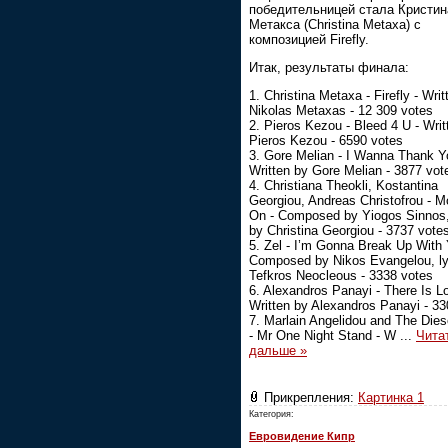
победительницей стала Кристин
Метакса (Christina Metaxa) с
композицией Firefly.
Итак, результаты финала:
1. Christina Metaxa - Firefly - Writ
Nikolas Metaxas - 12 309 votes
2. Pieros Kezou - Bleed 4 U - Writ
Pieros Kezou - 6590 votes
3. Gore Melian - I Wanna Thank Y
Written by Gore Melian - 3877 vot
4. Christiana Theokli, Kostantina
Georgiou, Andreas Christofrou - M
On - Composed by Yiogos Sinnos, 
by Christina Georgiou - 3737 vote
5. Zel - I’m Gonna Break Up With 
Composed by Nikos Evangelou, ly
Tefkros Neocleous - 3338 votes
6. Alexandros Panayi - There Is L
Written by Alexandros Panayi - 33
7. Marlain Angelidou and The Dies
- Mr One Night Stand - W
...
Чита
дальше »
Прикрепления:
Картинка 1
Категория:
Евровидение Кипр