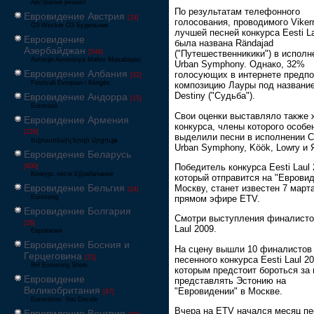
Австралия решает
По результатам телефонного
Евровидение Австрия
[24]
голосования, проводимого Vikerr
Ö3-Wecker Ö3 Будильник
лучшей песней конкурса Eesti L
Евровидение
была названа Rändajad
Азербайджан
[549]
("Путешественникики") в исполн
Avrovijn Avroviziya Mahnı Müsabiqəsi
Urban Symphony. Однако, 32%
Евровидение Албания
голосующих в интернете предпо
[32]
Festivali Evropian i Këngës
композицию Лауры под названи
Destiny ("Судьба").
Евровидение Андорра
[15]
Eurovisió
Свои оценки выставляло также
Евровидение Армения
конкурса, члены которого особе
[228]
выделили песни в исполнении Ch
Եվրատեսիլ երգի մրցույթ
Urban Symphony, Köök, Lowry и 
Евровидение Беларусь
Победитель конкурса Eesti Laul 
[600]
Конкурс песні Еўрабачанне
который отправится на "Евровид
Евровидение Бельгия
Москву, станет известен 7 март
[24]
прямом эфире ETV.
Eurosong
Евровидение Болгария
Смотри выступления финалистов
[26]
Laul 2009.
Евровизия
Евровидение Босния и
На сцену вышли 10 финалистов
Герцеговина
[21]
песенного конкурса Eesti Laul 20
BH Eurosong Show
которым предстоит бороться за 
Евровидение
представлять Эстонию на
Великобритания
"Евровидении" в Москве.
[67]
Eurovision: You Decide
Вчера на ETV начался месяц пе
Евровидение Венгрия