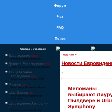
Форум
Чат
FAQ
Поиск
Страны и участники
Главная
»
Евровидение
[1858]
Eurovision Song Contest ESC
Новости Евровиден
Детское Евровидение
[878]
Junior Eurovision Song Contest JESC
Танцевальное
»
Евровидение
[106]
Eurovision Dance Contest EDC
Музыка
[257]
Меломаны
Music Songs Поп-музыка Песни
Шоу-бизнес
выбирают Лаур
[564]
Show Business Музыкальная
индустрия
Пылдвере и Urb
Евровидение Австралия
Symphony
[17]
Eurovision – Australia Decides