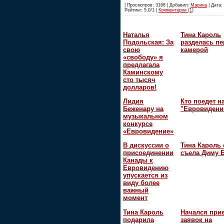
| Просмотров: 3168 | Добавил:
Марина
| Дата: 
Рейтинг: 5.0/1 |
Комментарии (1)
Наталья
Тина Кароль
Подольская: За
разделась пе
свою
камерой
«свободу» я
предлагала
Каминскому
сто тысяч
долларов!
Лидия
Кто поедет н
Беженару на
"Евровидени
музыкальном
конкурсе
«Евровидение»
В дискуссии о
Тина Кароль 
присоединении
съела Диму 
Канады к
Евровидению
упускается из
виду более
важный
момент
Тина Кароль
Начался при
подарила
заявок на