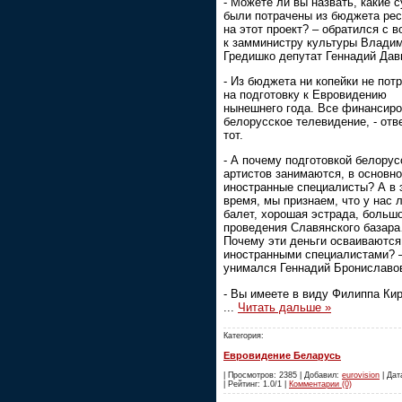
- Можете ли вы назвать, какие 
были потрачены из бюджета рес
на этот проект? – обратился с 
к замминистру культуры Влади
Гредишко депутат Геннадий Дав
- Из бюджета ни копейки не пот
на подготовку к Евровидению
нынешнего года. Все финансир
белорусское телевидение, - отв
тот.
- А почему подготовкой белорус
артистов занимаются, в основно
иностранные специалисты? А в 
время, мы признаем, что у нас 
балет, хорошая эстрада, больш
проведения Славянского базар
Почему эти деньги осваиваются
иностранными специалистами? 
унимался Геннадий Брониславо
- Вы имеете в виду Филиппа Ки
...
Читать дальше »
Категория:
Евровидение Беларусь
| Просмотров: 2385 | Добавил:
eurovision
| Дат
| Рейтинг: 1.0/1 |
Комментарии (0)