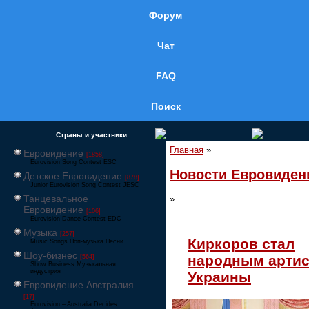
Форум
Чат
FAQ
Поиск
Страны и участники
Главная
»
Евровидение
[1858]
Eurovision Song Contest ESC
Новости Евровиден
Детское Евровидение
[878]
Junior Eurovision Song Contest JESC
Танцевальное
»
Евровидение
[106]
Eurovision Dance Contest EDC
Музыка
[257]
Киркоров стал
Music Songs Поп-музыка Песни
Шоу-бизнес
народным арти
[564]
Show Business Музыкальная
индустрия
Украины
Евровидение Австралия
[17]
Eurovision – Australia Decides