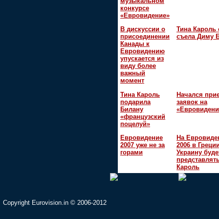
музыкальном
конкурсе
«Евровидение»
В дискуссии о
Тина Кароль 
присоединении
съела Диму 
Канады к
Евровидению
упускается из
виду более
важный
момент
Тина Кароль
Начался при
подарила
заявок на
Билану
«Евровидени
«французский
поцелуй»
Евровидение
На Евровиде
2007 уже не за
2006 в Греци
горами
Украину буде
представлять
Кароль
Copyright Eurovision.in © 2006-2012