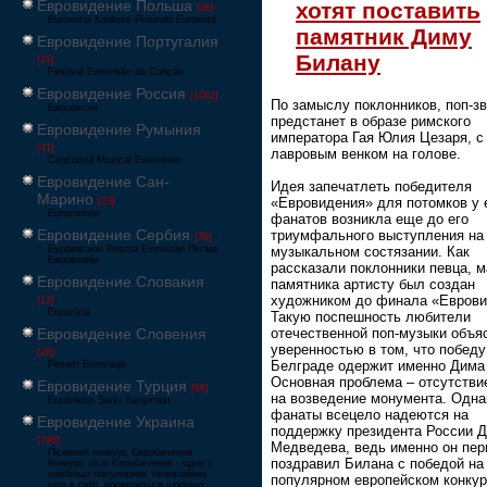
Евровидение Польша
хотят поставить
[36]
Eurowizja Konkurs Piosenki Eurowizji
памятник Диму
Евровидение Португалия
Билану
[25]
Festival Eurovisão da Canção
Евровидение Россия
[1062]
По замыслу поклонников, поп-з
Европесня
предстанет в образе римского
Евровидение Румыния
императора Гая Юлия Цезаря, с
[41]
лавровым венком на голове.
Concursul Muzical Eurovision
Евровидение Сан-
Идея запечатлеть победителя
Марино
«Евровидения» для потомков у 
[23]
Eurovisione
фанатов возникла еще до его
Евровидение Сербия
триумфального выступления на
[39]
Еуровисион Pesma Evrovizije Песма
музыкальном состязании. Как
Евровизије
рассказали поклонники певца, м
Евровидение Словакия
памятника артисту был создан
художником до финала «Еврови
[13]
Eurovízia
Такую поспешность любители
Евровидение Словения
отечественной поп-музыки объя
уверенностью в том, что победу
[26]
Белграде одержит именно Дима
Pesem Evrovizije
Основная проблема – отсутстви
Евровидение Турция
[66]
на возведение монумента. Однак
Eurovision Şarkı Yarışması
фанаты всецело надеются на
Евровидение Украина
поддержку президента России 
[796]
Медведева, ведь именно он пе
Пісенний конкурс Євробачення
поздравил Билана с победой на
Конкурс пісні Євробачення - одне з
найбільш популярних телевізійних
популярном европейском конкур
шоу в світі, проводиться щорічно,