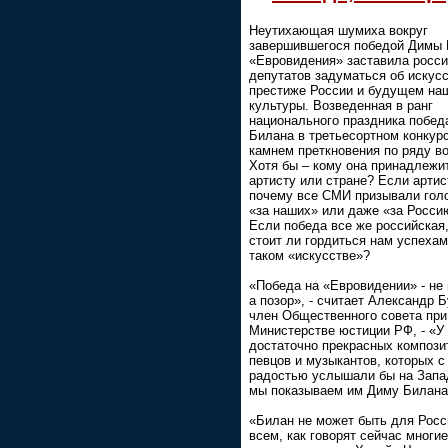
Неутихающая шумиха вокруг
завершившегося победой Димы
«Евровидения» заставила росси
депутатов задуматься об искусс
престиже России и будущем на
культуры. Возведенная в ранг
национального праздника побед
Билана в третьесортном конкур
камнем преткновения по ряду в
Хотя бы – кому она принадлежи
артисту или стране? Если артист
почему все СМИ призывали гол
«за наших» или даже «за Росси
Если победа все же российская,
стоит ли гордиться нам успехам
таком «искусстве»?
«Победа на «Евровидении» - не 
а позор», - считает Александр Б
член Общественного совета при
Министерстве юстиции РФ, - «У
достаточно прекрасных компози
певцов и музыкантов, которых с
радостью услышали бы на Запа
мы показываем им Диму Билан
«Билан не может быть для Росс
всем, как говорят сейчас многи