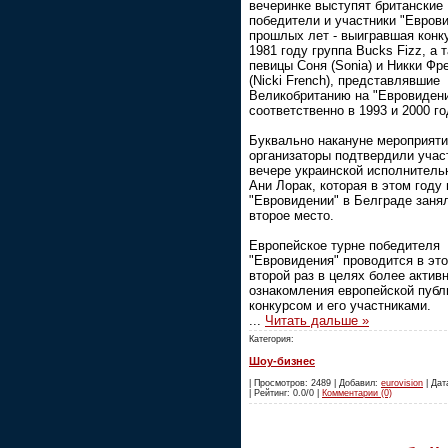
вечеринке выступят британские
победители и участники "Евров
прошлых лет - выигравшая конк
1981 году группа Bucks Fizz, а 
певицы Соня (Sonia) и Никки Фр
(Nicki French), представлявшие
Великобританию на "Евровиден
соответственно в 1993 и 2000 го
Буквально накануне мероприят
организаторы подтвердили учас
вечере украинской исполнитель
Ани Лорак, которая в этом году 
"Евровидении" в Белграде заня
второе место.
Европейское турне победителя
"Евровидения" проводится в эт
второй раз в целях более актив
ознакомления европейской публ
конкурсом и его участниками.
...
Читать дальше »
Категория:
Шоу-бизнес
| Просмотров: 2489 | Добавил:
eurovision
| Дат
| Рейтинг: 0.0/0 |
Комментарии (0)