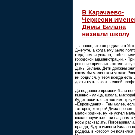
В Карачаево-
Черкесии имен
Димы Билана
назвали школу
- Главное, что он родился в Усть
Джегуте, а когда ему было полт
года, семья уехала, - объяснил
городской администрации. - При
решение присвоить школе искус
Димы Билана. Дети должны знат
каком бы маленьком уголке Рос
ни родился, у тебя всегда есть
достигнуть высот в своей профе
До недавнего времени было нея
именно - улица, школа, микрора
будет носить светлое имя триу
«Евровидения». Тем более, есл
тот срок, который Дима провел 
малой родине, ну не успел маль
школе поучиться, ни пацанам с
носы расквасить. Поговаривали,
правда, будто именем Билана н
роддом, в котором он появился 