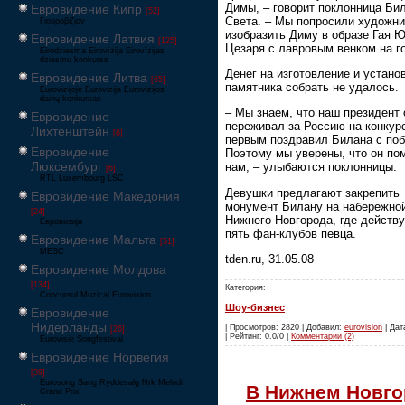
Димы, – говорит поклонница Би
Евровидение Кипр
[52]
Света. – Мы попросили художни
Γιουροβίζιον
изобразить Диму в образе Гая 
Евровидение Латвия
[125]
Цезаря с лавровым венком на г
Eirodziesma Eirovīzija Eirovīzijas
dziesmu konkurss
Денег на изготовление и устано
Евровидение Литва
[65]
памятника собрать не удалось.
Eurovizijoje Eurovizija Eurovizijos
dainų konkursas
– Мы знаем, что наш президент 
Евровидение
переживал за Россию на конкур
Лихтенштейн
[6]
первым поздравил Билана с поб
Евровидение
Поэтому мы уверены, что он по
Люксембург
нам, – улыбаются поклонницы.
[6]
RTL Luxembourg LSC
Девушки предлагают закрепить
Евровидение Македония
монумент Билану на набережно
[24]
Нижнего Новгорода, где действу
Евровизија
пять фан-клубов певца.
Евровидение Мальта
[51]
MESC
tden.ru, 31.05.08
Евровидение Молдова
[134]
Категория:
Concursul Muzical Eurovision
Шоу-бизнес
Евровидение
Нидерланды
| Просмотров: 2820 | Добавил:
eurovision
| Дат
[26]
| Рейтинг: 0.0/0 |
Комментарии (2)
Eurovisie Songfestival
Евровидение Норвегия
[39]
Eurosong Sang Ryddesalg Nrk Melodi
В Нижнем Новго
Grand Prix