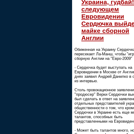
Украина, гудбай!
следующем
Евровидении
Сердючка выйде
майке сборной
Англии
Обиженная на Украину Сердючк
пересекает Ла-Манш, чтобы "игр
сборную Англии на "Евро-2009"
- Сердючка будет выступать на
Евровидении в Москве от Англии
днях заявил Андрей Данилко в 
из интервью.
Столь провокационное заявлени
"продюсер" Верки Сердючки вы
был сделать в ответ на заявлен
отдельных представителей укра
общественности о том, что кром
Сердючки в Украине есть еще м
талантов, способных быть
представленными на Евровиден
- Может быть талантов много, н