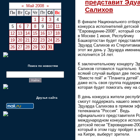
представит Эду
«
Май 2008
»
Салихов
Пн
Вт
Ср
Чт
Пт
Сб
Вс
1
2
3
4
В финале Национального отбор
5
6
7
8
9
10
11
конкурса исполнителей детской
"Евровидение-2008", который со
12
13
14
15
16
17
18
в Москве 1 июня, Республику
19
20
21
22
23
24
25
Башкортостан будет представл
Эдуард Салихов из Стерлитамак
26
27
28
29
30
31
этот же день у Эдуарда именин
исполнится 14 лет.
К заключительному концерту Э
Поиск по новостям
Салихов готовился тщательно. 
всякий случай выбрал две песн
"Вместе пой" и "Планета детей".
даже есть своя группа поддержк
которая будет помогать ему на 
В день конкурса жители респуб
Друзья сайта
смогут поддержать нашего земл
Эдуарда Салихова в прямом эф
телеканала "Россия". Ведь
официального представителя Ро
международном конкурсе испол
детской песни "Евровидение-200
который в этом году пройдет в 
на Кипре, выберут зрители.