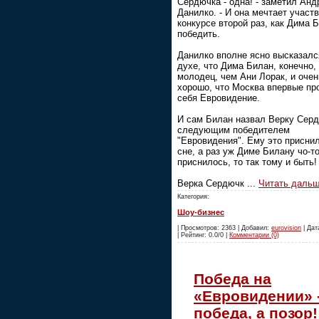
Сердючка - одна! - заметил Анд
Данилко. - И она мечтает участ
конкурсе второй раз, как Дима Б
победить.
Данилко вполне ясно высказалс
духе, что Дима Билан, конечно,
молодец, чем Ани Лорак, и очен
хорошо, что Москва впервые пр
себя Евровидение.
И сам Билан назвал Верку Сер
следующим победителем
"Евровидения". Ему это присни
сне, а раз уж Диме Билану чо-т
приснилось, то так тому и быть!
Верка Сердючк
...
Читать дальш
Категория:
Шоу-бизнес
| Просмотров: 2363 | Добавил:
eurovision
| Дат
| Рейтинг: 0.0/0 |
Комментарии (0)
Победа на
«Евровидении» -
победа, а позор!