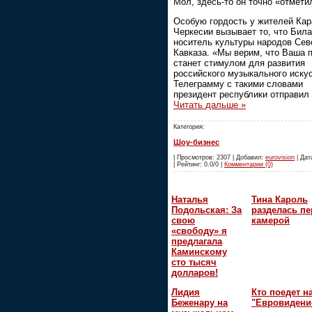
Мол, здесь-то он точно «отмети
Особую гордость у жителей Кар
Черкесии вызывает то, что Била
носитель культуры народов Сев
Кавказа. «Мы верим, что Ваша 
станет стимулом для развития
российского музыкального иску
Телеграмму с такими словами
президент республики отправил
Читать дальше »
Категория:
Шоу-бизнес
| Просмотров: 2307 | Добавил:
eurovision
| Дат
| Рейтинг: 0.0/0 |
Комментарии (0)
Наталья
Тина Кароль
Подольская: За
разделась пе
свою
камерой
«свободу» я
предлагала
Каминскому
сто тысяч
долларов!
Лидия
Кто поедет н
Беженару на
"Евровидени