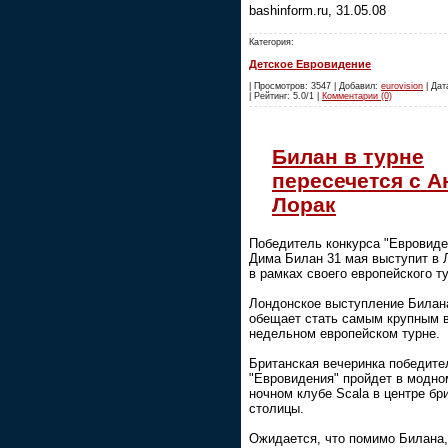
bashinform.ru, 31.05.08
Категория:
Детское Евровидение
| Просмотров: 3547 | Добавил:
eurovision
| Дат
| Рейтинг: 5.0/1 |
Комментарии (0)
Билан в турне
пересечется с А
Лорак
Победитель конкурса "Евровиде
Дима Билан 31 мая выступит в 
в рамках своего европейского т
Лондонское выступление Билан
обещает стать самым крупным в
недельном европейском турне.
Британская вечеринка победите
"Евровидения" пройдет в модно
ночном клубе Scala в центре бр
столицы.
Ожидается, что помимо Билана,