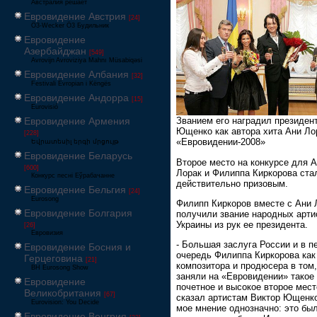
Австралия решает
Евровидение Австрия
[24]
Ö3-Wecker Ö3 Будильник
Евровидение
Азербайджан
[549]
Avrovijn Avroviziya Mahnı Müsabiqəsi
Евровидение Албания
[32]
Festivali Evropian i Këngës
Евровидение Андорра
[15]
Eurovisió
Евровидение Армения
Званием его наградил президен
Ющенко как автора хита Ани Ло
[228]
«Евровидении-2008»
Եվրատեսիլ երգի մրցույթ
Евровидение Беларусь
Второе место на конкурсе для 
[600]
Лорак и Филиппа Киркорова ста
Конкурс песні Еўрабачанне
действительно призовым.
Евровидение Бельгия
[24]
Eurosong
Филипп Киркоров вместе с Ани 
Евровидение Болгария
получили звание народных арти
Украины из рук ее президента.
[26]
Евровизия
- Большая заслуга России и в п
Евровидение Босния и
очередь Филиппа Киркорова как
Герцеговина
[21]
композитора и продюсера в том,
BH Eurosong Show
заняли на «Евровидении» такое
Евровидение
почетное и высокое второе место
Великобритания
[67]
сказал артистам Виктор Ющенко
Eurovision: You Decide
мое мнение однозначно: это бы
Евровидение Венгрия