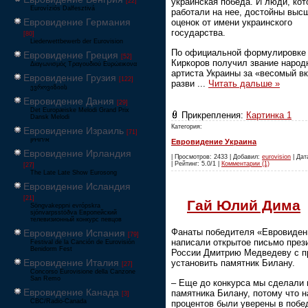
украинская победа. И люди, ко
[22]
Eurovíziós Dalfesztivá
работали на нее, достойны выс
Евровидение Германия
оценок от имени украинского
государства.
[80]
Liederwettbewerb der Eurovision
По официальной формулировке
Евровидение Греция
[52]
Киркоров получил звание народ
Διαγωνισμός Τραγουδιού Ευρώεικονα
артиста Украины за «весомый в
Евровидение Грузия
[122]
разви
...
Читать дальше »
ევროვიზიის
Евровидение Дания
[29]
Det Europæiske Melodi Grand Prix
Прикрепления:
Картинка 1
Dansk Melodi
Категория:
Евровидение Израиль
[71]
‏אירוויזיון
Евровидение Украина
Евровидение Ирландия
| Просмотров: 2433 | Добавил:
eurovision
| Дат
| Рейтинг: 5.0/1 |
Комментарии (1)
[27]
The Late Late Show Eurosong
Евровидение Исландия
[21]
Гай Юлий Дима
Söngvakeppni evrópskra
sjónvarpsstöðva Европейский
телевизионный конкурс певцов
Фанаты победителя «Евровиден
Евровидение Испания
[79]
написали открытое письмо през
Festival de la Canción de Eurovisión
Benidorm Fest
России Дмитрию Медведеву с п
Евровидение Италия
установить памятник Билану.
[27]
Concorso Eurovisione della Canzone
San Remo
– Еще до конкурса мы сделали 
Евровидение Канада
памятника Билану, потому что н
[3]
CBC/Radio-Canada
процентов были уверены в побе