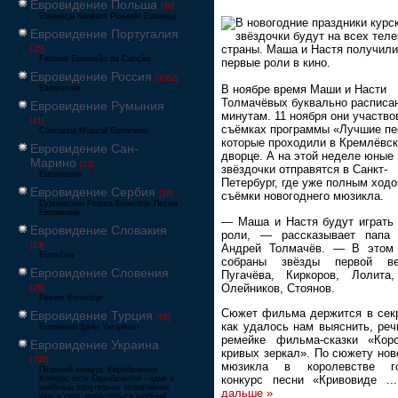
Евровидение Польша
[36]
Eurowizja Konkurs Piosenki Eurowizji
В новогодние праздники курс
Евровидение Португалия
звёздочки будут на всех тел
страны. Маша и Настя получили
[25]
Festival Eurovisão da Canção
первые роли в кино.
Евровидение Россия
[1062]
В ноябре время Маши и Насти
Европесня
Толмачёвых буквально расписа
Евровидение Румыния
минутам. 11 ноября они участво
[41]
съёмках программы «Лучшие пе
Concursul Muzical Eurovision
которые проходили в Кремлёвс
Евровидение Сан-
дворце. А на этой неделе юные
Марино
[23]
звёздочки отправятся в Санкт-
Eurovisione
Петербург, где уже полным ход
Евровидение Сербия
[39]
съёмки новогоднего мюзикла.
Еуровисион Pesma Evrovizije Песма
Евровизије
— Маша и Настя будут играть
Евровидение Словакия
роли, — рассказывает папа 
[13]
Андрей Толмачёв. — В этом 
Eurovízia
собраны звёзды первой ве
Евровидение Словения
Пугачёва, Киркоров, Лолита,
Олейников, Стоянов.
[26]
Pesem Evrovizije
Сюжет фильма держится в секр
Евровидение Турция
[66]
как удалось нам выяснить, реч
Eurovision Şarkı Yarışması
ремейке фильма-сказки «Коро
Евровидение Украина
кривых зеркал». По сюжету нов
[796]
мюзикла в королевстве го
Пісенний конкурс Євробачення
конкурс песни «Кривовиде
.
Конкурс пісні Євробачення - одне з
найбільш популярних телевізійних
дальше »
шоу в світі, проводиться щорічно,