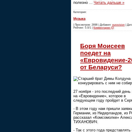
полезно
...
Читать дальше »
Категория:
Музыка
| Просмотров: 2698 | Добавил:
eurovision
| Дата
Рейтинг: 5.0/1 |
Комментарии (0)
Боря Моисеев
поедет на
«Евровидение-2
от Беларуси?
Старший брат Димы Колдуна 
конкурировать с ним не соби
27 ноября - это последний день
на «Евровидение», которое в
следующем году пройдет в Сер
- В этом году нам пришли заявк
Германии, из Нидерландов, из Р
рассказал «Комсомолке» Алекс
ТИХАНОВИЧ.
- Так с этого года представлять