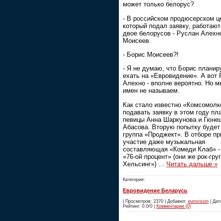
может только белорус?
- В российском продюсерском ц
который подал заявку, работают
двое белорусов - Руслан Алехн
Моисеев.
- Борис Моисеев?!
- Я не думаю, что Борис планир
ехать на «Евровидение». А вот
Алехно - вполне вероятно. Но м
имен не называем.
Как стало известно «Комсомолк
подавать заявку в этом году пл
певицы Анна Шаркунова и Гюне
Абасова. Вторую попытку будет
группа «Проджект». В отборе п
участие даже музыкальная
составляющая «Комеди Клаб» -
«76-ой процент» (они же рок-гру
Хельсинг»)
...
Читать дальше »
Категория:
Евровидение Беларусь
| Просмотров: 2370 | Добавил:
eurovision
| Дата
Рейтинг: 0.0/0 |
Комментарии (0)