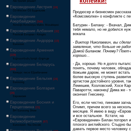
копейки!
Австралия решает
Евровидение Австрия
[24]
Ö3-Wecker Ö3 Будильник
Продюсер и бизнесмен рассказ
Евровидение
«Комсомолке» о конфликте с п
Азербайджан
[549]
Батурин - Билану: - Вкачал, Дим
Avrovijn Avroviziya Mahnı Müsabiqəsi
тебя немало, но не добился нуж
Евровидение Албания
[32]
вокала
Festivali Evropian i Këngës
Евровидение Андорра
[15]
- Виктор Николаевич, вы сдела
Eurovisió
заявление, что больше не раб
Евровидение Армения
Димой Биланом. Почему? Поет
хорошо...
[228]
Եվրատեսիլ երգի մրցույթ
- Да, хорошо. Но я долго пытал
Евровидение Беларусь
понять, почему человек, облад
[600]
божьим даром, не может встать
Конкурс песні Еўрабачанне
более высокую ступень развити
Евровидение Бельгия
[24]
артистом достойного уровня, та
Eurosong
Лемешев, Козловский, Хосе Кар
Евровидение Болгария
Паваротти, наконец! Дима же - т
[26]
окончил Гнесинку.
Евровизия
Евровидение Босния и
Его, если честно, пинками загна
Герцеговина
Олимп, причем всего за нескол
[21]
BH Eurosong Show
месяцев. Я имею в виду «Евров
и все остальное. Кстати, на
Евровидение
«Евровидении» Билан погорел и
Великобритания
[67]
плохого английского. Стыдно б
Eurovision: You Decide
давать первое место человеку с
Евровидение Венгрия