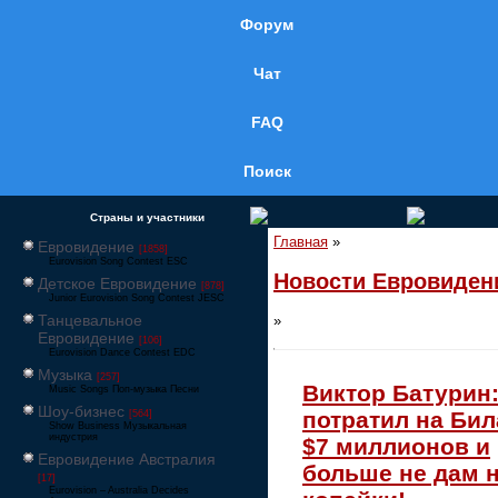
Форум
Чат
FAQ
Поиск
Страны и участники
Главная
»
Евровидение
[1858]
Eurovision Song Contest ESC
Новости Евровиден
Детское Евровидение
[878]
Junior Eurovision Song Contest JESC
Танцевальное
»
Евровидение
[106]
Eurovision Dance Contest EDC
Музыка
[257]
Виктор Батурин:
Music Songs Поп-музыка Песни
Шоу-бизнес
потратил на Бил
[564]
Show Business Музыкальная
индустрия
$7 миллионов и
Евровидение Австралия
больше не дам 
[17]
Eurovision – Australia Decides