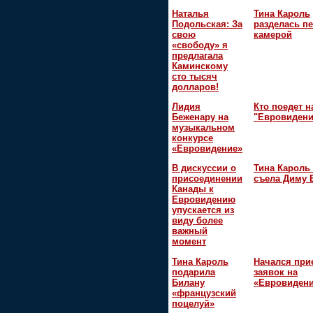
Наталья
Тина Кароль
Подольская: За
разделась п
свою
камерой
«свободу» я
предлагала
Каминскому
сто тысяч
долларов!
Лидия
Кто поедет н
Беженару на
"Евровидени
музыкальном
конкурсе
«Евровидение»
В дискуссии о
Тина Кароль 
присоединении
съела Диму 
Канады к
Евровидению
упускается из
виду более
важный
момент
Тина Кароль
Начался при
подарила
заявок на
Билану
«Евровидени
«французский
поцелуй»