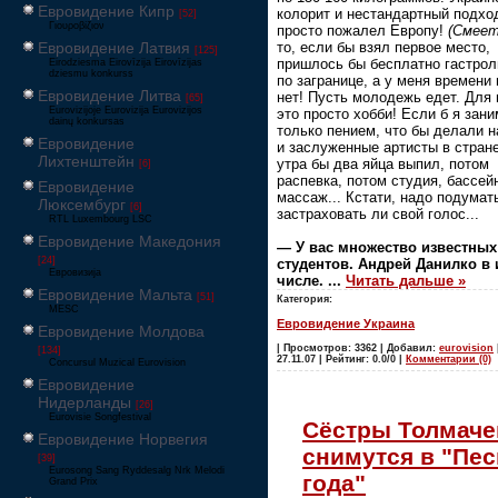
Евровидение Кипр
колорит и нестандартный подход,
[52]
Γιουροβίζιον
просто пожалел Европу!
(Смеет
Евровидение Латвия
то, если бы взял первое место,
[125]
пришлось бы бесплатно гастрол
Eirodziesma Eirovīzija Eirovīzijas
dziesmu konkurss
по загранице, а у меня времени 
Евровидение Литва
нет! Пусть молодежь едет. Для
[65]
Eurovizijoje Eurovizija Eurovizijos
это просто хобби! Если б я зан
dainų konkursas
только пением, что бы делали 
Евровидение
и заслуженные артисты в стран
Лихтенштейн
утра бы два яйца выпил, потом
[6]
распевка, потом студия, бассей
Евровидение
массаж... Кстати, надо подумать
Люксембург
[6]
застраховать ли свой голос...
RTL Luxembourg LSC
Евровидение Македония
— У вас множество известных
[24]
студентов. Андрей Данилко в 
Евровизија
числе.
...
Читать дальше »
Евровидение Мальта
[51]
Категория:
MESC
Евровидение Украина
Евровидение Молдова
| Просмотров: 3362 | Добавил:
eurovision
[134]
27.11.07 | Рейтинг: 0.0/0 |
Комментарии (0)
Concursul Muzical Eurovision
Евровидение
Нидерланды
[26]
Eurovisie Songfestival
Сёстры Толмач
Евровидение Норвегия
снимутся в "Пес
[39]
Eurosong Sang Ryddesalg Nrk Melodi
года"
Grand Prix