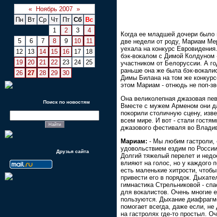
«
Ноябрь 2007
»
Пн
Вт
Ср
Чт
Пт
Сб
Вс
1
2
3
4
Когда ее младшей дочери было 
5
6
7
8
9
10
11
две недели от роду, Мариам Ме
уехала на конкурс Евровидения
12
13
14
15
16
17
18
бэк-вокалом с Димой Колдуном 
19
20
21
22
23
24
25
участником от Белоруссии. А г
раньше она же была бэк-вокали
26
27
28
29
30
Димы Билана на том же конкурс
этом Мариам - отнюдь не поп-зв
Она великолепная джазовая пев
Поиск по новостям
Вместе с мужем Арменом они д
покорили столичную сцену, изв
всем мире. И вот - стали гостям
джазового фестиваля во Владив
Мариам:
- Мы любим гастроли, 
удовольствием ездим по России
Друзья сайта
Долгий тяжелый перелет и нед
влияют на голос, но у каждого 
есть маленькие хитрости, чтобы
привести его в порядок. Дыхате
гимнастика Стрельниковой - спа
для вокалистов. Очень многие 
пользуются. Дыхание диафрагм
помогает всегда, даже если, не 
на гастролях где-то простыл. О