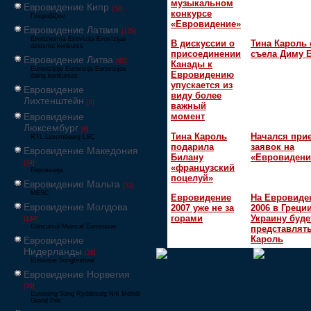
музыкальном
Евровидение Кипр
[52]
конкурсе
Γιουροβίζιον
«Евровидение»
Евровидение Латвия
[125]
Eirodziesma Eirovīzija Eirovīzijas
В дискуссии о
Тина Кароль 
dziesmu konkurss
присоединении
съела Диму 
Евровидение Литва
[65]
Канады к
Eurovizijoje Eurovizija Eurovizijos
Евровидению
dainų konkursas
упускается из
Евровидение
виду более
Лихтенштейн
[6]
важный
Евровидение
момент
Люксембург
[6]
Тина Кароль
Начался при
RTL Luxembourg LSC
подарила
заявок на
Евровидение Македония
Билану
«Евровидени
[24]
«французский
Евровизија
поцелуй»
Евровидение Мальта
[51]
MESC
Евровидение
На Евровиде
Евровидение Молдова
2007 уже не за
2006 в Греци
горами
Украину буде
[134]
Concursul Muzical Eurovision
представлять
Кароль
Евровидение
Нидерланды
[26]
Eurovisie Songfestival
Евровидение Норвегия
[39]
Eurosong Sang Ryddesalg Nrk Melodi
Grand Prix