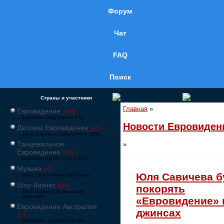
Форум
Чат
FAQ
Поиск
Страны и участники
Главная
»
Евровидение
[1858]
Eurovision Song Contest ESC
Новости Евровиден
Детское Евровидение
[878]
Junior Eurovision Song Contest JESC
Танцевальное
»
Евровидение
[106]
Eurovision Dance Contest EDC
Музыка
[257]
Юля Савичева б
Music Songs Поп-музыка Песни
Шоу-бизнес
покорять
[564]
Show Business Музыкальная
индустрия
«Евровидение» 
Евровидение Австралия
джинсах
[17]
Eurovision – Australia Decides