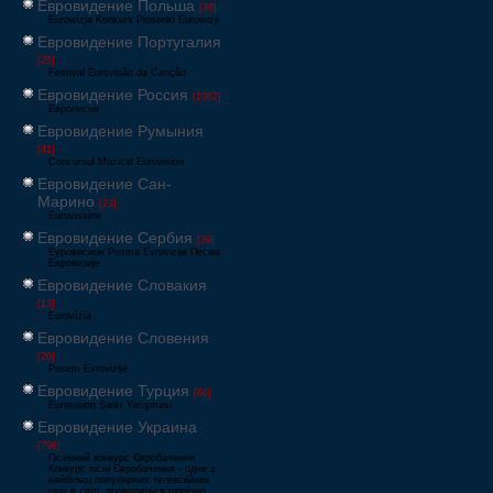
Евровидение Польша
[36]
Eurowizja Konkurs Piosenki Eurowizji
Евровидение Португалия
[25]
Festival Eurovisão da Canção
Евровидение Россия
[1062]
Европесня
Евровидение Румыния
[41]
Concursul Muzical Eurovision
Евровидение Сан-
Марино
[23]
Eurovisione
Евровидение Сербия
[39]
Еуровисион Pesma Evrovizije Песма
Евровизије
Евровидение Словакия
[13]
Eurovízia
Евровидение Словения
[26]
Pesem Evrovizije
Евровидение Турция
[66]
Eurovision Şarkı Yarışması
Евровидение Украина
[796]
Пісенний конкурс Євробачення
Конкурс пісні Євробачення - одне з
найбільш популярних телевізійних
шоу в світі, проводиться щорічно,