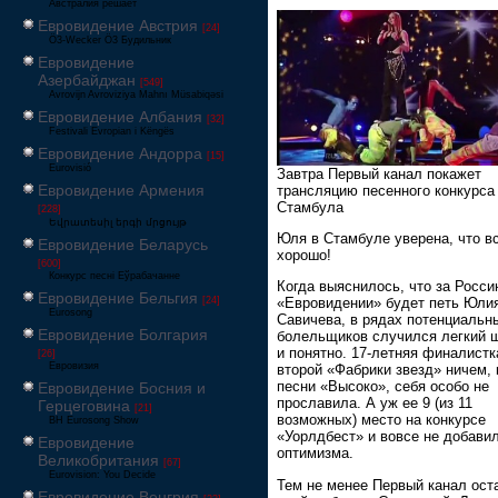
Австралия решает
Евровидение Австрия
[24]
Ö3-Wecker Ö3 Будильник
Евровидение
Азербайджан
[549]
Avrovijn Avroviziya Mahnı Müsabiqəsi
Евровидение Албания
[32]
Festivali Evropian i Këngës
Евровидение Андорра
[15]
Eurovisió
Завтра Первый канал покажет
Евровидение Армения
трансляцию песенного конкурса
Стамбула
[228]
Եվրատեսիլ երգի մրցույթ
Юля в Стамбуле уверена, что в
Евровидение Беларусь
хорошо!
[600]
Конкурс песні Еўрабачанне
Когда выяснилось, что за Росси
Евровидение Бельгия
[24]
«Евровидении» будет петь Юли
Eurosong
Савичева, в рядах потенциальн
Евровидение Болгария
болельщиков случился легкий ш
и понятно. 17-летняя финалистк
[26]
Евровизия
второй «Фабрики звезд» ничем,
песни «Высоко», себя особо не
Евровидение Босния и
прославила. А уж ее 9 (из 11
Герцеговина
[21]
возможных) место на конкурсе
BH Eurosong Show
«Уорлдбест» и вовсе не добави
Евровидение
оптимизма.
Великобритания
[67]
Eurovision: You Decide
Тем не менее Первый канал ост
Евровидение Венгрия