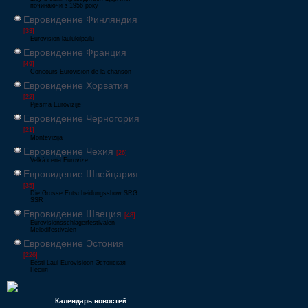
починаючи з 1956 року
Евровидение Финляндия
[33]
Eurovision laulukilpailu
Евровидение Франция
[49]
Concours Eurovision de la chanson
Евровидение Хорватия
[22]
Pjesma Eurovizije
Евровидение Черногория
[21]
Montevizija
Евровидение Чехия
[26]
Velká cena Eurovize
Евровидение Швейцария
[35]
Die Grosse Entscheidungsshow SRG
SSR
Евровидение Швеция
[48]
Eurovisionsschlagerfestivalen
Melodifestivalen
Евровидение Эстония
[226]
Eesti Laul Eurovisioon Эстонская
Песня
Календарь новостей