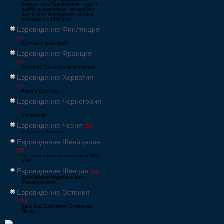
Конкурс пісні Євробачення - одне з
найбільш популярних телевізійних
шоу в світі, проводиться щорічно,
починаючи з 1956 року
Евровидение Финляндия
[33]
Eurovision laulukilpailu
Евровидение Франция
[49]
Concours Eurovision de la chanson
Евровидение Хорватия
[22]
Pjesma Eurovizije
Евровидение Черногория
[21]
Montevizija
Евровидение Чехия
[26]
Velká cena Eurovize
Евровидение Швейцария
[35]
Die Grosse Entscheidungsshow SRG
SSR
Евровидение Швеция
[48]
Eurovisionsschlagerfestivalen
Melodifestivalen
Евровидение Эстония
[226]
Eesti Laul Eurovisioon Эстонская
Песня