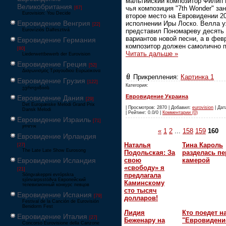
мальтийский композитор Филип 
Великобритания
чья композиция "7th Wonder" за
[67]
Eurovision: You Decide
второе место на Евровидении 2
Евровидение Венгрия
исполнении Иры Лоско. Велла 
[22]
представил Пономареву десять
Eurovíziós Dalfesztivá
вариантов новой песни, а в фев
Евровидение Германия
композитор должен самолично 
[80]
Читать дальше »
Liederwettbewerb der Eurovision
Евровидение Греция
[52]
Διαγωνισμός Τραγουδιού Ευρώεικονα
Прикрепления:
Картинка 1
Евровидение Грузия
[122]
Категория:
ევროვიზიის
Евровидение Украина
Евровидение Дания
[29]
Det Europæiske Melodi Grand Prix
| Просмотров: 2870 | Добавил:
eurovision
| Дат
Dansk Melodi
| Рейтинг: 0.0/0 |
Комментарии (0)
Евровидение Израиль
[71]
‏אירוויזיון
«
1
2
...
158
159
160
Евровидение Ирландия
Наталья
Тина Кароль
[27]
The Late Late Show Eurosong
Подольская: За
разделась пе
Евровидение Исландия
свою
камерой
«свободу» я
[21]
предлагала
Söngvakeppni evrópskra
sjónvarpsstöðva Европейский
Каминскому
телевизионный конкурс певцов
сто тысяч
Евровидение Испания
[79]
долларов!
Festival de la Canción de Eurovisión
Benidorm Fest
Лидия
Кто поедет н
Евровидение Италия
[27]
Беженару на
"Евровидени
Concorso Eurovisione della Canzone