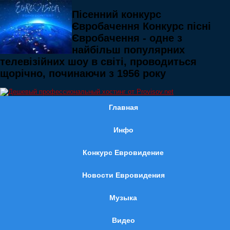
Пісенний конкурс
Євробачення Конкурс пісні
Євробачення - одне з
найбільш популярних
телевізійних шоу в світі, проводиться
щорічно, починаючи з 1956 року
Главная
Инфо
Конкурс Евровидение
Новости Евровидения
Музыка
Видео