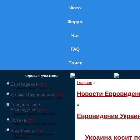
Фото
Форум
Чат
FAQ
Поиск
Страны и участники
Главная
»
Евровидение
[1858]
Eurovision Song Contest ESC
Новости Евровиден
Детское Евровидение
[878]
Junior Eurovision Song Contest JESC
Танцевальное
»
Евровидение
[106]
Eurovision Dance Contest EDC
Евровидение Украи
Музыка
[257]
Music Songs Поп-музыка Песни
Шоу-бизнес
[564]
Show Business Музыкальная
Украина косит п
индустрия