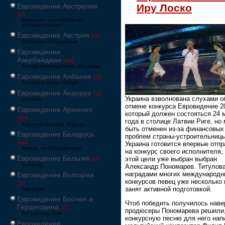
Евровидение Австралия
Иру Лоско
[17]
Eurovision – Australia Decides
Австралия решает
Евровидение Австрия
[24]
Ö3-Wecker Ö3 Будильник
Евровидение
Азербайджан
[549]
Avrovijn Avroviziya Mahnı Müsabiqəsi
Евровидение Албания
[32]
Festivali Evropian i Këngës
Евровидение Андорра
[15]
Украина взволнована слухами о
Eurovisió
отмене конкурса Евровидение 2
Евровидение Армения
который должен состояться 24 
[228]
года в столице Латвии Риге, но
Եվրատեսիլ երգի մրցույթ
быть отменен из-за финансовых
Евровидение Беларусь
проблем страны-устроительницы
Украина готовится впервые отпр
[600]
Конкурс песні Еўрабачанне
на конкурс своего исполнителя,
Евровидение Бельгия
этой цели уже выбран выбран
[24]
Eurosong
Александр Пономарев. Титулов
наградами многих международн
Евровидение Болгария
конкурсов певец уже несколько
[26]
занят активной подготовкой.
Евровизия
Евровидение Босния и
Чтоб победить получилось наве
Герцеговина
[21]
продюсеры Пономарева решили,
BH Eurosong Show
конкурсную песню для него нап
Евровидение