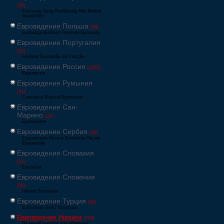
[39]
Eurosong Sang Ryddesalg Nrk Melodi
Grand Prix
Евровидение Польша
[36]
Eurowizja Konkurs Piosenki Eurowizji
Евровидение Португалия
[25]
Festival Eurovisão da Canção
Евровидение Россия
[1062]
Европесня
Евровидение Румыния
[41]
Concursul Muzical Eurovision
Евровидение Сан-
Марино
[23]
Eurovisione
Евровидение Сербия
[39]
Еуровисион Pesma Evrovizije Песма
Евровизије
Евровидение Словакия
[13]
Eurovízia
Евровидение Словения
[26]
Pesem Evrovizije
Евровидение Турция
[66]
Eurovision Şarkı Yarışması
Евровидение Украина
[796]
Пісенний конкурс Євробачення