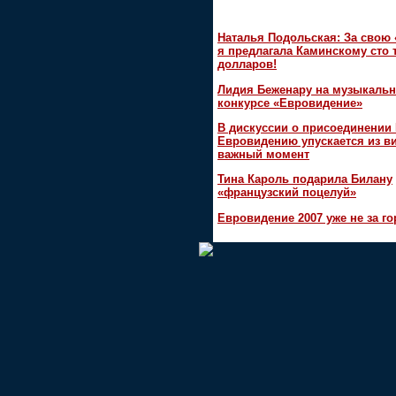
Наталья Подольская: За свою
я предлагала Каминскому сто 
долларов!
Лидия Беженару на музыкаль
конкурсе «Евровидение»
В дискуссии о присоединении
Евровидению упускается из в
важный момент
Тина Кароль подарила Билану
«французский поцелуй»
Евровидение 2007 уже не за г