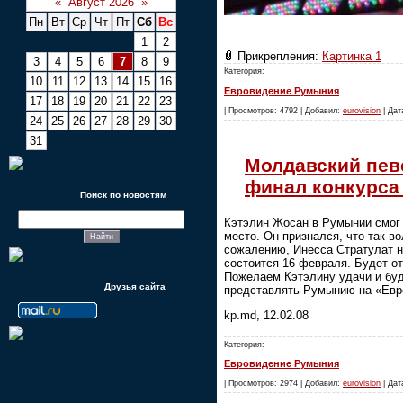
«
Август 2026
»
Пн
Вт
Ср
Чт
Пт
Сб
Вс
1
2
Прикрепления:
Картинка 1
3
4
5
6
7
8
9
Категория:
10
11
12
13
14
15
16
Евровидение Румыния
17
18
19
20
21
22
23
| Просмотров: 4792 | Добавил:
eurovision
| Дат
24
25
26
27
28
29
30
31
Молдавский пев
финал конкурса 
Поиск по новостям
Кэтэлин Жосан в Румынии смог 
место. Он признался, что так во
сожалению, Инесса Стратулат н
состоится 16 февраля. Будет от
Пожелаем Кэтэлину удачи и буд
Друзья сайта
представлять Румынию на «Евр
kp.md, 12.02.08
Категория:
Евровидение Румыния
| Просмотров: 2974 | Добавил:
eurovision
| Дат