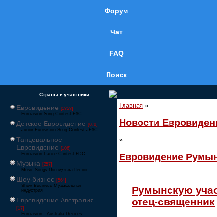
Форум
Чат
FAQ
Поиск
Страны и участники
Главная
»
Евровидение
[1858]
Eurovision Song Contest ESC
Новости Евровиден
Детское Евровидение
[878]
Junior Eurovision Song Contest JESC
Танцевальное
»
Евровидение
[106]
Eurovision Dance Contest EDC
Евровидение Румы
Музыка
[257]
Music Songs Поп-музыка Песни
Шоу-бизнес
[564]
Show Business Музыкальная
Румынскую учас
индустрия
Евровидение Австралия
отец-священник
[17]
Eurovision – Australia Decides