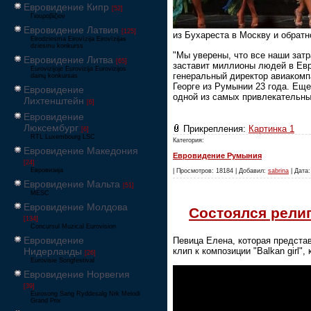
Евровидение Кипр
[52]
Γιουροβίζιον
Евровидение Латвия
[125]
из Бухареста в Москву и обратн
Eirodziesma Eirovīzija Eirovīzijas
dziesmu konkurss
"Мы уверены, что все наши затр
Евровидение Литва
[65]
заставит миллионы людей в Евро
Eurovizijoje Eurovizija Eurovizijos
генеральный директор авиакомп
dainų konkursas
Георге из Румынии 23 года. Ещ
Евровидение
одной из самых привлекательны
Лихтенштейн
[6]
Евровидение
Люксембург
Прикрепления:
Картинка 1
[6]
RTL Luxembourg LSC
Категория:
Евровидение Македония
Евровидение Румыния
[24]
Евровизија
| Просмотров: 18184 | Добавил:
sabrina
| Дата:
Евровидение Мальта
[51]
MESC
Евровидение Молдова
Состоялся релип 
[134]
Concursul Muzical Eurovision
Евровидение
Певица Елена, которая предста
клип к композиции "Balkan girl"
Нидерланды
[26]
Eurovisie Songfestival
Евровидение Норвегия
[39]
Eurosong Sang Ryddesalg Nrk Melodi
Grand Prix