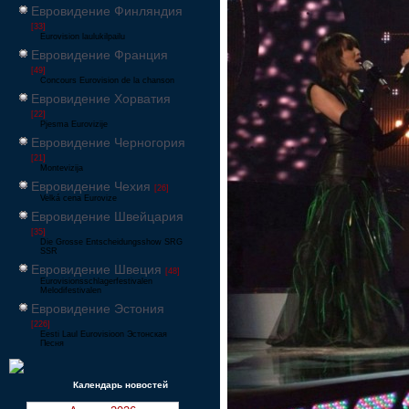
Евровидение Финляндия
[33]
Eurovision laulukilpailu
Евровидение Франция
[49]
Concours Eurovision de la chanson
Евровидение Хорватия
[22]
Pjesma Eurovizije
Евровидение Черногория
[21]
Montevizija
Евровидение Чехия
[26]
Velká cena Eurovize
Евровидение Швейцария
[35]
Die Grosse Entscheidungsshow SRG
SSR
Евровидение Швеция
[48]
Eurovisionsschlagerfestivalen
Melodifestivalen
Евровидение Эстония
[226]
Eesti Laul Eurovisioon Эстонская
Песня
Календарь новостей