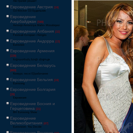
Австралия решает
Евровидение Австрия
[24]
Ö3-Wecker Ö3 Будильник
Евровидение
Азербайджан
[549]
Avrovijn Avroviziya Mahnı Müsabiqəsi
Евровидение Албания
[32]
Festivali Evropian i Këngës
Евровидение Андорра
[15]
Eurovisió
Евровидение Армения
[228]
Եվրատեսիլ երգի մրցույթ
Евровидение Беларусь
[600]
Конкурс песні Еўрабачанне
Евровидение Бельгия
[24]
Eurosong
Евровидение Болгария
[26]
Евровизия
Евровидение Босния и
Герцеговина
[21]
BH Eurosong Show
Евровидение
Великобритания
[67]
Eurovision: You Decide
Евровидение Венгрия