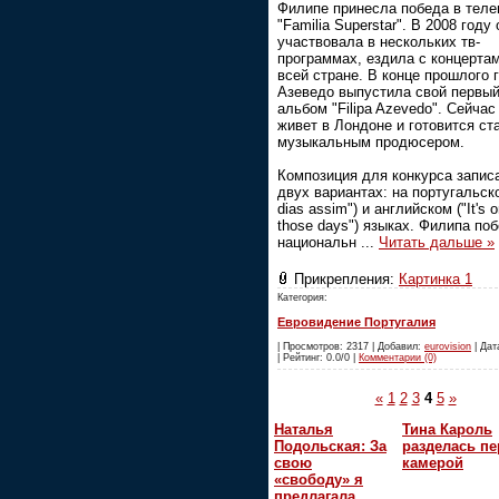
Филипе принесла победа в тел
"Familia Superstar". В 2008 году 
участвовала в нескольких тв-
программах, ездила с концерта
всей стране. В конце прошлого 
Азеведо выпустила свой первы
альбом "Filipa Azevedo". Сейчас
живет в Лондоне и готовится ст
музыкальным продюсером.
Композиция для конкурса запис
двух вариантах: на португальск
dias assim") и английском ("It's o
those days") языках. Филипа по
национальн
...
Читать дальше »
Прикрепления:
Картинка 1
Категория:
Евровидение Португалия
| Просмотров: 2317 | Добавил:
eurovision
| Дат
| Рейтинг: 0.0/0 |
Комментарии (0)
«
1
2
3
4
5
»
Наталья
Тина Кароль
Подольская: За
разделась пе
свою
камерой
«свободу» я
предлагала