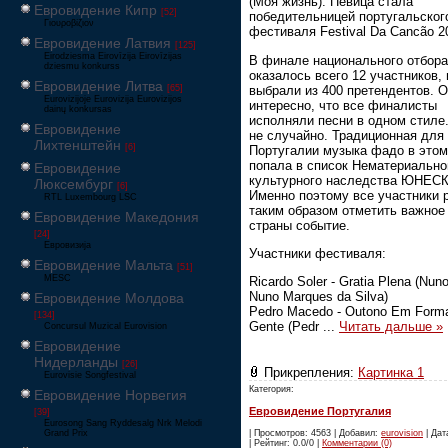
(Моя жизнь). Певица стала
Евровидение Кипр
[52]
победительницей португальског
Γιουροβίζιον
фестиваля Festival Da Cancão 2
Евровидение Латвия
[125]
Eirodziesma Eirovīzija Eirovīzijas
В финале национального отбора
dziesmu konkurss
оказалось всего 12 участников, 
Евровидение Литва
выбрали из 400 претендентов. 
[65]
Eurovizijoje Eurovizija Eurovizijos
интересно, что все финалисты
dainų konkursas
исполняли песни в одном стиле.
Евровидение
не случайно. Традиционная для
Лихтенштейн
[6]
Португалии музыка фадо в этом
попала в список Нематериально
Евровидение
культурного наследства ЮНЕС
Люксембург
[6]
Именно поэтому все участники 
RTL Luxembourg LSC
таким образом отметить важное
Евровидение Македония
страны событие.
[24]
Евровизија
Участники фестиваля:
Евровидение Мальта
[51]
MESC
Ricardo Soler - Gratia Plena (Nun
Nuno Marques da Silva)
Евровидение Молдова
Pedro Macedo - Outono Em Form
[134]
Gente (Pedr
...
Читать дальше »
Concursul Muzical Eurovision
Евровидение
Нидерланды
[26]
Прикрепления:
Картинка 1
Eurovisie Songfestival
Категория:
Евровидение Норвегия
Евровидение Португалия
[39]
Eurosong Sang Ryddesalg Nrk Melodi
Grand Prix
| Просмотров: 4563 | Добавил:
eurovision
| Дат
| Рейтинг: 0.0/0 |
Комментарии (0)