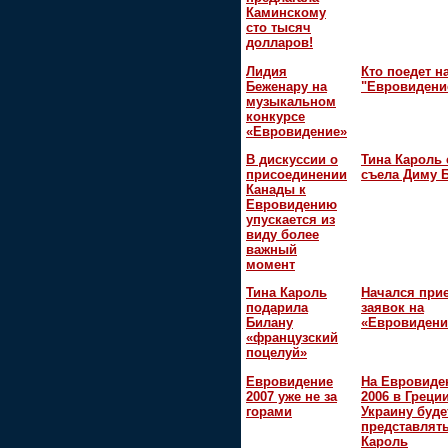
Каминскому
сто тысяч
долларов!
Лидия
Кто поедет н
Беженару на
"Евровидени
музыкальном
конкурсе
«Евровидение»
В дискуссии о
Тина Кароль 
присоединении
съела Диму 
Канады к
Евровидению
упускается из
виду более
важный
момент
Тина Кароль
Начался при
подарила
заявок на
Билану
«Евровидени
«французский
поцелуй»
Евровидение
На Евровиде
2007 уже не за
2006 в Греци
горами
Украину буде
представлять
Кароль