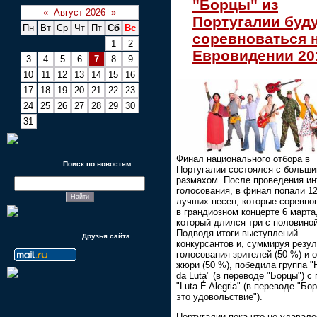
"Борцы" из
«
Август 2026
»
Португалии буд
Пн
Вт
Ср
Чт
Пт
Сб
Вс
соревноваться 
1
2
Евровидении 20
3
4
5
6
7
8
9
10
11
12
13
14
15
16
17
18
19
20
21
22
23
24
25
26
27
28
29
30
31
Финал национального отбора в
Поиск по новостям
Португалии состоялся с больш
размахом. После проведения ин
голосования, в финал попали 1
лучших песен, которые соревно
в грандиозном концерте 6 марта
который длился три с половиной
Подводя итоги выступлений
Друзья сайта
конкурсантов и, суммируя резу
голосования зрителей (50 %) и 
жюри (50 %), победила группа 
da Luta" (в переводе "Борцы") с
"Luta É Alegria" (в переводе "Бо
это удовольствие").
Португалии пока что не удавало