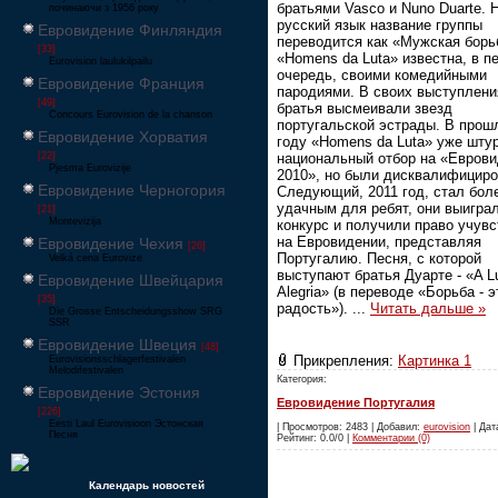
братьями Vasco и Nuno Duarte. 
починаючи з 1956 року
русский язык название группы
Евровидение Финляндия
переводится как «Мужская борь
[33]
«Homens da Luta» известна, в п
Eurovision laulukilpailu
очередь, своими комедийными
Евровидение Франция
пародиями. В своих выступлени
[49]
братья высмеивали звезд
Concours Eurovision de la chanson
португальской эстрады. В прош
Евровидение Хорватия
году «Homens da Luta» уже шту
[22]
национальный отбор на «Евров
Pjesma Eurovizije
2010», но были дисквалифициро
Евровидение Черногория
Следующий, 2011 год, стал бол
удачным для ребят, они выигра
[21]
Montevizija
конкурс и получили право учувс
на Евровидении, представляя
Евровидение Чехия
[26]
Португалию. Песня, с которой
Velká cena Eurovize
выступают братья Дуарте - «A L
Евровидение Швейцария
Alegria» (в переводе «Борьба - э
[35]
радость»).
...
Читать дальше »
Die Grosse Entscheidungsshow SRG
SSR
Евровидение Швеция
[48]
Прикрепления:
Картинка 1
Eurovisionsschlagerfestivalen
Melodifestivalen
Категория:
Евровидение Эстония
Евровидение Португалия
[226]
Eesti Laul Eurovisioon Эстонская
| Просмотров: 2483 | Добавил:
eurovision
| Дата
Песня
Рейтинг: 0.0/0 |
Комментарии (0)
Календарь новостей