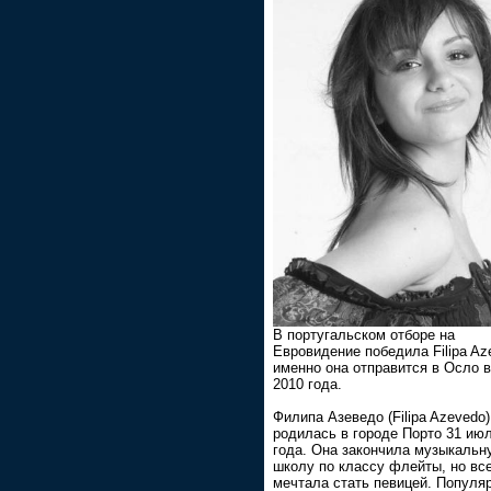
В португальском отборе на
Евровидение победила Filipa Az
именно она отправится в Осло 
2010 года.
Филипа Азеведо (Filipa Azevedo)
родилась в городе Порто 31 ию
года. Она закончила музыкальн
школу по классу флейты, но вс
мечтала стать певицей. Популя