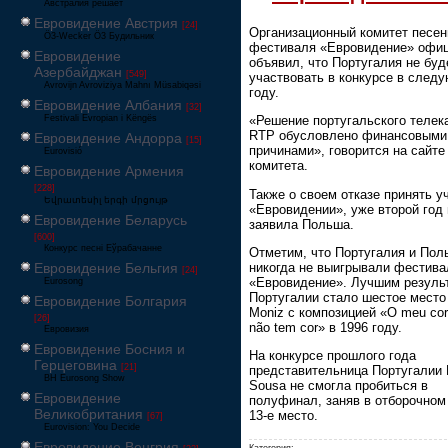
Австралия решает
Евровидение Австрия
[24]
Организационный комитет песен
Ö3-Wecker Ö3 Будильник
фестиваля «Евровидение» офи
Евровидение
объявил, что Португалия не буд
Азербайджан
[549]
участвовать в конкурсе в след
Avrovijn Avroviziya Mahnı Müsabiqəsi
году.
Евровидение Албания
[32]
Festivali Evropian i Këngës
«Решение португальского телек
RTP обусловлено финансовыми
Евровидение Андорра
[15]
причинами», говорится на сайте
Eurovisió
комитета.
Евровидение Армения
[228]
Также о своем отказе принять у
Եվրատեսիլ երգի մրցույթ
«Евровидении», уже второй год
Евровидение Беларусь
заявила Польша.
[600]
Конкурс песні Еўрабачанне
Отметим, что Португалия и Пол
никогда не выигрывали фестива
Евровидение Бельгия
[24]
«Евровидение». Лучшим резуль
Eurosong
Португалии стало шестое место 
Евровидение Болгария
Moniz с композицией «O meu co
[26]
não tem cor» в 1996 году.
Евровизия
Евровидение Босния и
На конкурсе прошлого года
Герцеговина
[21]
представительница Португалии F
BH Eurosong Show
Sousa не смогла пробиться в
Евровидение
полуфинал, заняв в отборочном
Великобритания
13-е место.
[67]
Eurovision: You Decide
Евровидение Венгрия
Категория: