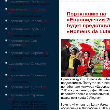
Евровидение Польша
[36]
Eurowizja Konkurs Piosenki Eurowizji
Евровидение Португалия
Португалию на
[25]
Festival Eurovisão da Canção
«Евровидении 2
Евровидение Россия
[1062]
будет представл
Европесня
Евровидение Румыния
«Homens da Lut
[41]
Concursul Muzical Eurovision
Евровидение Сан-
Марино
[23]
Eurovisione
Евровидение Сербия
[39]
Еуровисион Pesma Evrovizije Песма
Евровизије
Евровидение Словакия
[13]
Eurovízia
Евровидение Словения
Братский дуэт «Homens da Luta
[26]
Pesem Evrovizije
представлять Португалию в пе
полуфинале конкурса «Евровид
Евровидение Турция
[66]
2011» в Дюссельдорфе. 10 мая 
Eurovision Şarkı Yarışması
исполнят песню с революционн
Евровидение Украина
названием «Luta é Alegria».
[796]
Пісенний конкурс Євробачення
Группа «Homens da Luta» была
Конкурс пісні Євробачення - одне з
найбільш популярних телевізійних
образована в Лиссабоне в 2002 
шоу в світі, проводиться щорічно,