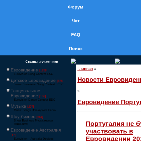
Форум
Чат
FAQ
Поиск
Страны и участники
Главная
»
Евровидение
[1858]
Eurovision Song Contest ESC
Новости Евровиден
Детское Евровидение
[878]
Junior Eurovision Song Contest JESC
Танцевальное
»
Евровидение
[106]
Eurovision Dance Contest EDC
Евровидение Порту
Музыка
[257]
Music Songs Поп-музыка Песни
Шоу-бизнес
[564]
Show Business Музыкальная
Португалия не б
индустрия
Евровидение Австралия
участвовать в
[17]
Евровидении 20
Eurovision – Australia Decides