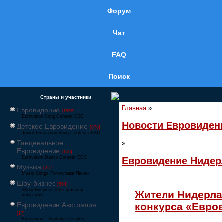
Форум
Чат
FAQ
Поиск
Страны и участники
Главная
»
Евровидение
[1858]
Eurovision Song Contest ESC
Новости Евровиден
Детское Евровидение
[878]
Junior Eurovision Song Contest JESC
Танцевальное
»
Евровидение
[106]
Eurovision Dance Contest EDC
Евровидение Ниде
Музыка
[257]
Music Songs Поп-музыка Песни
Шоу-бизнес
[564]
Show Business Музыкальная
Жители Нидерла
индустрия
Евровидение Австралия
конкурса «Евро
[17]
Eurovision – Australia Decides