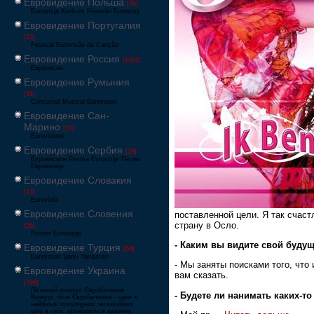
Евровидение Польша
[36]
Eurowizja Konkurs Piosenki Eurowizji
Евровидение Португалия
[25]
Festival Eurovisão da Canção
Евровидение Россия
[1062]
Европесня
Евровидение Румыния
[41]
Concursul Muzical Eurovision
Евровидение Сан-
Марино
[23]
Eurovisione
Евровидение Сербия
[39]
Еуровисион Pesma Evrovizije Песма
Евровизије
Евровидение Словакия
[13]
Eurovízia
Евровидение Словения
поставленной цели. Я так счас
страну в Осло.
[26]
Pesem Evrovizije
- Каким вы видите свой буду
Евровидение Турция
[66]
Eurovision Şarkı Yarışması
- Мы заняты поисками того, что
Евровидение Украина
вам сказать.
[796]
Пісенний конкурс Євробачення
- Будете ли нанимать каких-т
Конкурс пісні Євробачення - одне з
найбільш популярних телевізійних
шоу в світі, проводиться щорічно,