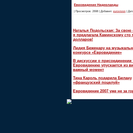
Евровидение Нидерланды
| Просмотров: 2698 | Добавил:
eurovision
| Дат
Наталья Подольская: За свою
я предлагала Каминскому сто 
долларов!
Лидия Беженару на музыкаль
конкурсе «Евровидение»
В дискуссии о присоединении
Евровидению упускается из в
важный момент
Тина Кароль подарила Билану
«французский поцелуй»
Евровидение 2007 уже не за г