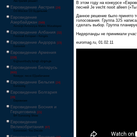
Австралия решает
В этом году на конкурсе «Евро
Евровидение Австрия
песней Je vecht nooit alleen («Т
[24]
Ö3-Wecker Ö3 Будильник
Данное решение было принято 
Евровидение
голосования. Группа 3JS написа
Азербайджан
[549]
сделать выбор. Группа планиру
Avrovijn Avroviziya Mahnı Müsabiqəsi
Евровидение Албания
[32]
Нидерланды не принимали участ
Festivali Evropian i Këngës
Евровидение Андорра
euromag.ru, 01.02.11
[15]
Eurovisió
Евровидение Армения
[228]
Եվրատեսիլ երգի մրցույթ
Евровидение Беларусь
[600]
Конкурс песні Еўрабачанне
Евровидение Бельгия
[24]
Eurosong
Евровидение Болгария
[26]
Евровизия
Евровидение Босния и
Герцеговина
[21]
BH Eurosong Show
Евровидение
Великобритания
[67]
Eurovision: You Decide
Евровидение Венгрия