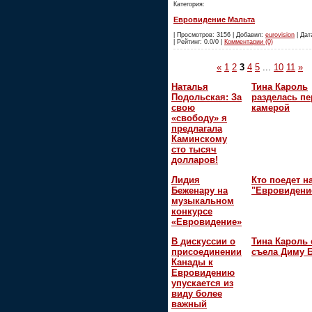
Категория:
Евровидение Мальта
| Просмотров: 3156 | Добавил:
eurovision
| Дат
| Рейтинг: 0.0/0 |
Комментарии (0)
«
1
2
3
4
5
...
10
11
»
Наталья
Тина Кароль
Подольская: За
разделась пе
свою
камерой
«свободу» я
предлагала
Каминскому
сто тысяч
долларов!
Лидия
Кто поедет н
Беженару на
"Евровидени
музыкальном
конкурсе
«Евровидение»
В дискуссии о
Тина Кароль 
присоединении
съела Диму 
Канады к
Евровидению
упускается из
виду более
важный