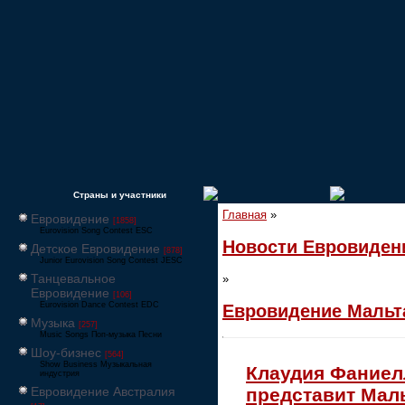
Страны и участники
Главная
»
Евровидение
[1858]
Eurovision Song Contest ESC
Новости Евровиден
Детское Евровидение
[878]
Junior Eurovision Song Contest JESC
Танцевальное
»
Евровидение
[106]
Eurovision Dance Contest EDC
Евровидение Мальт
Музыка
[257]
Music Songs Поп-музыка Песни
Шоу-бизнес
[564]
Show Business Музыкальная
Клаудия Фаниел
индустрия
Евровидение Австралия
представит Мал