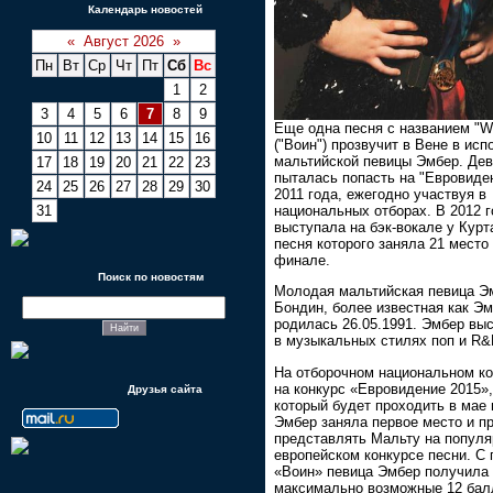
Календарь новостей
«
Август 2026
»
Пн
Вт
Ср
Чт
Пт
Сб
Вс
1
2
3
4
5
6
7
8
9
Еще одна песня с названием "Wa
10
11
12
13
14
15
16
("Воин") прозвучит в Вене в ис
мальтийской певицы Эмбер. Де
17
18
19
20
21
22
23
пыталась попасть на "Евровиде
24
25
26
27
28
29
30
2011 года, ежегодно участвуя в
национальных отборах. В 2012 
31
выступала на бэк-вокале у Курт
песня которого заняла 21 место
финале.
Поиск по новостям
Молодая мальтийская певица Э
Бондин, более известная как Эм
родилась 26.05.1991. Эмбер вы
в музыкальных стилях поп и R&
На отборочном национальном ко
на конкурс «Евровидение 2015»,
Друзья сайта
который будет проходить в мае 
Эмбер заняла первое место и п
представлять Мальту на попул
европейском конкурсе песни. С 
«Воин» певица Эмбер получила
максимально возможные 12 бал