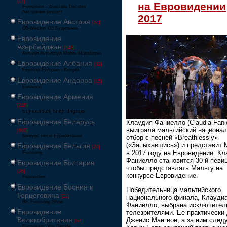
[17]
на Евровидении
Eurovision – Australia Decides
Австралия решает
2017
Евровидение Австрия
[24]
Ö3-Wecker Ö3 Будильник
Евровидение
Азербайджан
[549]
Avrovijn Avroviziya Mahnı Müsabiqəsi
Евровидение Албания
[32]
Festivali Evropian i Këngës
Евровидение Андорра
[15]
Eurovisió
Евровидение Армения
[228]
Եվրատեսիլ երգի մրցույթ
Евровидение Беларусь
Клаудия Фаниелло (Claudia Fanie
выиграла мальтийский национа
[600]
Конкурс песні Еўрабачанне
отбор с песней «Breathlessly»
(«Запыхавшись») и представит 
Евровидение Бельгия
[24]
в 2017 году на Евровидении. Кл
Eurosong
Фаниелло становится 30-й певи
Евровидение Болгария
чтобы представлять Мальту на
[26]
конкурсе Евровидение.
Евровизия
Евровидение Босния и
Победительница мальтийского
Герцеговина
[21]
национального финала, Клауди
BH Eurosong Show
Фаниелло, выбрана исключител
Евровидение
телезрителями. Ее практически
Великобритания
Дженис Мангион, а за ним след
[67]
Eurovision: You Decide