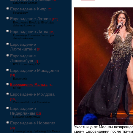
CBC/Radio-Canada
Евровидение Кипр
[52]
Γιουροβίζιον
Евровидение Латвия
[125]
Eirodziesma Eirovīzija Eirovīzijas
dziesmu konkurss
Евровидение Литва
[65]
Eurovizijoje Eurovizija Eurovizijos
dainų konkursas
Евровидение
Лихтенштейн
[6]
Евровидение
Люксембург
[6]
RTL Luxembourg LSC
Евровидение Македония
[24]
Евровизија
Евровидение Мальта
[51]
MESC
Евровидение Молдова
[134]
Concursul Muzical Eurovision
Евровидение
Нидерланды
[26]
Eurovisie Songfestival
Евровидение Норвегия
Участница от Мальты возвращае
[39]
сцену Евровидения после триу
Eurosong Sang Ryddesalg Nrk Melodi