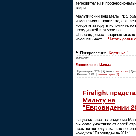
телезрителей и профессиональ
жюри.
Мальтийский вещатель PBS объ
изменениях в правилах, соглас
которым автору и исполнителю 
победившей в отборе на
«Евровидение», впервые можно
изменять част
...
Читать дальше
Прикрепления:
Картинка 1
Категория:
Евровидение Мальта
| Просмотров: 3134 | Добавил:
eurovision
| Дат
| Рейтинг: 0.0/0 |
Комментарии (0)
Firelight предст
Мальту на
"Евровидении 2
Национальное телевидение Мал
выбрало участника от своей ст
престижного музыкально-песенн
конкурса "Евровидение-2014".