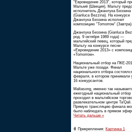
"Евровидение 2013", который пр
Мальмё (Швеция), Мальту пред
исполнитель Джанлука Беззина
(Gianluca Bezzina). На конкурсе
Джанлука Беззина исполнит
композицию "Tomorrow" (Завтра)
Джанлука Беззина (Gianluca Bez
род. 9 октября 1989 года) —
мальтийский певец, который пр
Мальту на конкурсе песни
«Евровидение 2013» с композиц
«Tomorrow».
Национальный отбор на ПКЕ-201
Мальте уже позади. Финал
национального отбора состоялс
февраля, в котором принимали 
16 конкурсантов.
Maltasong, именно так называет
ежегодный национальный отбор 
проходил в мальтийском торгов
развлекательном центре Ta'Qali.
Прямую трансляцию финала мо
было наблюдать в прямом эфир
Читать дальше »
Прикрепления:
Картинка 1