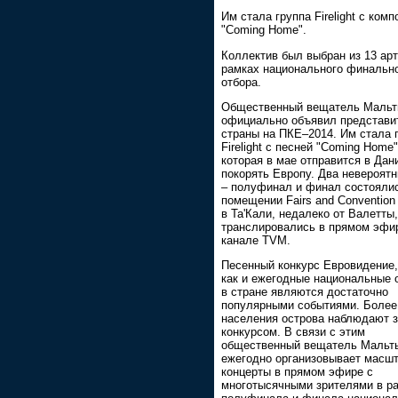
Им стала группа Firelight с ком
"Coming Home".
Коллектив был выбран из 13 арт
рамках национального финальн
отбора.
Общественный вещатель Маль
официально объявил представи
страны на ПКЕ–2014. Им стала 
Firelight с песней "Coming Home"
которая в мае отправится в Дан
покорять Европу. Два невероят
– полуфинал и финал состояли
помещении Fairs and Convention
в Та'Кали, недалеко от Валетты,
транслировались в прямом эфи
канале TVM.
Песенный конкурс Евровидение,
как и ежегодные национальные 
в стране являются достаточно
популярными событиями. Боле
населения острова наблюдают 
конкурсом. В связи с этим
общественный вещатель Мальт
ежегодно организовывает масш
концерты в прямом эфире с
многотысячными зрителями в р