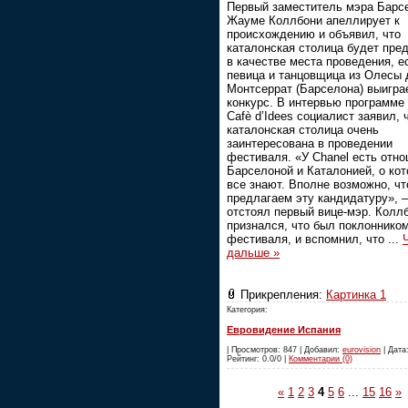
Первый заместитель мэра Барс
Жауме Коллбони апеллирует к
происхождению и объявил, что
каталонская столица будет пре
в качестве места проведения, е
певица и танцовщица из Олесы 
Монтсеррат (Барселона) выигра
конкурс. В интервью программ
Cafè d’Idees социалист заявил, 
каталонская столица очень
заинтересована в проведении
фестиваля. «У Chanel есть отно
Барселоной и Каталонией, о ко
все знают. Вполне возможно, ч
предлагаем эту кандидатуру», 
отстоял первый вице-мэр. Колл
признался, что был поклоннико
фестиваля, и вспомнил, что
...
дальше »
Прикрепления:
Картинка 1
Категория:
Евровидение Испания
| Просмотров: 847 | Добавил:
eurovision
| Дата:
Рейтинг: 0.0/0 |
Комментарии (0)
«
1
2
3
4
5
6
...
15
16
»