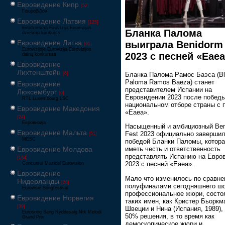
Евровидение Кипр
[52]
Γιουροβίζιον
Евровидение Латвия
[125]
Eirodziesma Eirovīzija Eirovīzijas
Бланка Палома
dziesmu konkurss
Евровидение Литва
выиграла Benidorm 
[65]
Eurovizijoje Eurovizija Eurovizijos
2023 с песней «Eae
dainų konkursas
Евровидение
Лихтенштейн
[6]
Бланка Палома Рамос Баэса (B
Paloma Ramos Baeza) станет
Евровидение
представителем Испании на
Люксембург
[6]
Евровидении 2023 после победы
RTL Luxembourg LSC
национальном отборе страны с 
Евровидение Македония
«Eaea».
[24]
Евровизија
Насыщенный и амбициозный Ben
Евровидение Мальта
Fest 2023 официально заверши
[51]
MESC
победой Бланки Паломы, котора
Евровидение Молдова
иметь честь и ответственность
представлять Испанию на Евро
[134]
2023 с песней «Eaea».
Concursul Muzical Eurovision
Евровидение
Мало что изменилось по сравне
Нидерланды
[26]
полуфиналами сегодняшнего шо
Eurovisie Songfestival
профессиональное жюри, состо
Евровидение Норвегия
таких имен, как Кристер Бьоркм
[39]
Швеции и Нина (Испания, 1989),
Eurosong Sang Ryddesalg Nrk Melodi
50% решения, в то время как
Grand Prix
демоскопическое жюри и