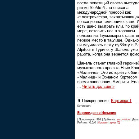
после репетиций своего выступ
ритме SloMo была описана
международной прессой как
«электрическая, захватывающа
сенсационная или эпическая». У
есть шанс выиграть или, по кра
мере, оставить нас в хорошем
положении. Букмекеры ставят е
первое место в таблице. Однако
ни случилось в эту субботу в Pa
Alpitour в Турине, у Шанель уже
работа, когда она вернется домо
Шанель станет главной героине
музыкального проекта Начо Кан
«Малинче». Это история любви
«Малинш» и Эрнаном Кортесом 
время завоевания Америки. Есл
...
Читать дальше »
Прикрепления:
Картинка 1
Категория:
Евровидение Испания
| Просмотров: 969 | Добавил:
eurovision
| Дата:
Рейтинг: 0.0/0 |
Комментарии (0)