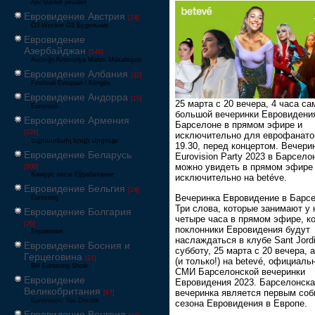
Австралия решает
Евровидение Австрия
[24]
Ö3-Wecker Ö3 Будильник
Евровидение
Азербайджан
[549]
Avrovijn Avroviziya Mahnı Müsabiqəsi
Евровидение Албания
[32]
Festivali Evropian i Këngës
Евровидение Андорра
[15]
25 марта с 20 вечера, 4 часа са
Eurovisió
большой вечеринки Евровидени
Евровидение Армения
Барселоне в прямом эфире и
[228]
исключительно для еврофанатов
Եվրատեսիլ երգի մրցույթ
19.30, перед концертом. Вечери
Евровидение Беларусь
Eurovision Party 2023 в Барсело
можно увидеть в прямом эфире
[600]
Конкурс песні Еўрабачанне
исключительно на betéve.
Евровидение Бельгия
[24]
Вечеринка Евровидение в Барсе
Eurosong
Три слова, которые занимают у 
Евровидение Болгария
четыре часа в прямом эфире, к
[26]
поклонники Евровидения будут
Евровизия
наслаждаться в клубе Sant Jordi
Евровидение Босния и
субботу, 25 марта с 20 вечера, 
Герцеговина
[21]
(и только!) на betevé, официаль
BH Eurosong Show
СМИ Барселонской вечеринки
Евровидение
Евровидения 2023. Барселонск
Великобритания
вечеринка является первым со
[67]
Eurovision: You Decide
сезона Евровидения в Европе.
Евровидение Венгрия