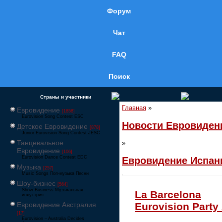
Форум
Чат
FAQ
Поиск
Страны и участники
Главная
»
Евровидение
[1858]
Eurovision Song Contest ESC
Новости Евровиден
Детское Евровидение
[878]
Junior Eurovision Song Contest JESC
Танцевальное
»
Евровидение
[106]
Eurovision Dance Contest EDC
Евровидение Испан
Музыка
[257]
Music Songs Поп-музыка Песни
Шоу-бизнес
[564]
Show Business Музыкальная
La Barcelona
индустрия
Евровидение Австралия
Eurovision Party
[17]
Eurovision – Australia Decides