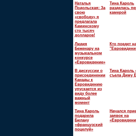
Наталья
Тина Кароль
Подольская: За
разделась пе
свою
камерой
«свободу» я
предлагала
Каминскому
сто тысяч
долларов!
Лидия
Кто поедет н
Беженару на
"Евровидени
музыкальном
конкурсе
«Евровидение»
В дискуссии о
Тина Кароль 
присоединении
съела Диму 
Канады к
Евровидению
упускается из
виду более
важный
момент
Тина Кароль
Начался при
подарила
заявок на
Билану
«Евровидени
«французский
поцелуй»