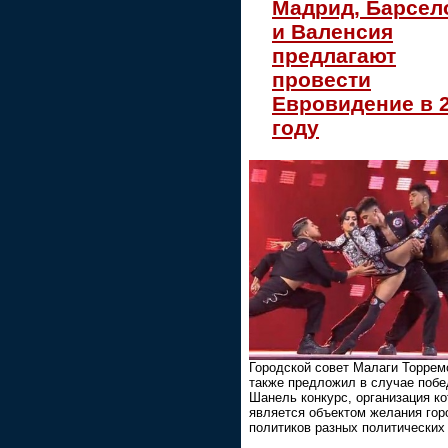
Мадрид, Барсел
и Валенсия
предлагают
провести
Евровидение в 
году
Городской совет Малаги Торрем
также предложил в случае поб
Шанель конкурс, организация ко
является объектом желания гор
политиков разных политических 