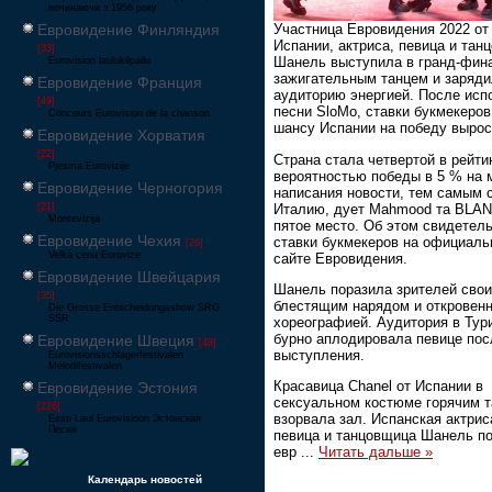
починаючи з 1956 року
Евровидение Финляндия
Участница Евровидения 2022 от
Испании, актриса, певица и тан
[33]
Шанель выступила в гранд-фин
Eurovision laulukilpailu
зажигательным танцем и заряд
Евровидение Франция
аудиторию энергией. После исп
[49]
песни SloMo, ставки букмекеров
Concours Eurovision de la chanson
шансу Испании на победу вырос
Евровидение Хорватия
[22]
Страна стала четвертой в рейтин
Pjesma Eurovizije
вероятностью победы в 5 % на 
Евровидение Черногория
написания новости, тем самым 
Италию, дует Mahmood та BLAN
[21]
Montevizija
пятое место. Об этом свидетел
Евровидение Чехия
ставки букмекеров на официал
[26]
Velká cena Eurovize
сайте Евровидения.
Евровидение Швейцария
Шанель поразила зрителей сво
[35]
блестящим нарядом и откровен
Die Grosse Entscheidungsshow SRG
SSR
хореографией. Аудитория в Тур
бурно аплодировала певице пос
Евровидение Швеция
[48]
выступления.
Eurovisionsschlagerfestivalen
Melodifestivalen
Красавица Chanel от Испании в
Евровидение Эстония
сексуальном костюме горячим 
[226]
взорвала зал. Испанская актрис
Eesti Laul Eurovisioon Эстонская
Песня
певица и танцовщица Шанель п
евр
...
Читать дальше »
Календарь новостей