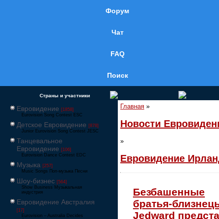
Форум
Чат
FAQ
Поиск
Страны и участники
Главная
»
Евровидение
[1858]
Eurovision Song Contest ESC
Новости Евровиден
Детское Евровидение
[878]
Junior Eurovision Song Contest JESC
Танцевальное
»
Евровидение
[106]
Eurovision Dance Contest EDC
Евровидение Ирлан
Музыка
[257]
Music Songs Поп-музыка Песни
Шоу-бизнес
[564]
Show Business Музыкальная
Безбашенные
индустрия
Евровидение Австралия
братья-близнец
[17]
Jedward предст
Eurovision – Australia Decides