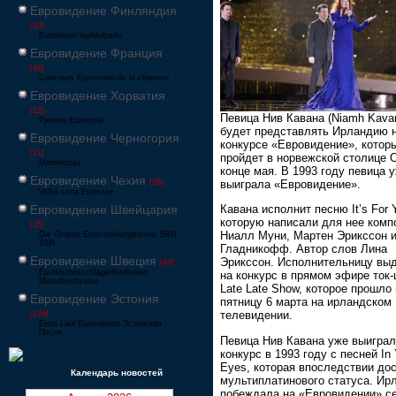
Евровидение Финляндия
[33]
Eurovision laulukilpailu
Евровидение Франция
[49]
Concours Eurovision de la chanson
Евровидение Хорватия
[22]
Певица Нив Кавана (Niamh Kava
Pjesma Eurovizije
будет представлять Ирландию 
Евровидение Черногория
конкурсе «Евровидение», котор
[21]
пройдет в норвежской столице 
Montevizija
конце мая. В 1993 году певица 
Евровидение Чехия
выиграла «Евровидение».
[26]
Velká cena Eurovize
Евровидение Швейцария
Кавана исполнит песню It’s For 
которую написали для нее комп
[35]
Ниалл Муни, Мартен Эрикссон 
Die Grosse Entscheidungsshow SRG
SSR
Гладникофф. Автор слов Лина
Евровидение Швеция
Эрикссон. Исполнительницу вы
[48]
Eurovisionsschlagerfestivalen
на конкурс в прямом эфире ток
Melodifestivalen
Late Late Show, которое прошло 
Евровидение Эстония
пятницу 6 марта на ирландском
телевидении.
[226]
Eesti Laul Eurovisioon Эстонская
Песня
Певица Нив Кавана уже выигра
конкурс в 1993 году с песней In 
Eyes, которая впоследствии до
Календарь новостей
мультиплатинового статуса. Ир
побеждала на «Евровидении» с