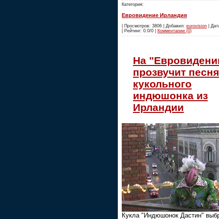
Категория:
Евровидение Ирландия
| Просмотров: 3806 | Добавил:
eurovision
| Дат
| Рейтинг: 0.0/0 |
Комментарии (0)
На "Евровидени
прозвучит песня
кукольного
индюшонка из
Ирландии
Кукла "Индюшонок Дастин" выб