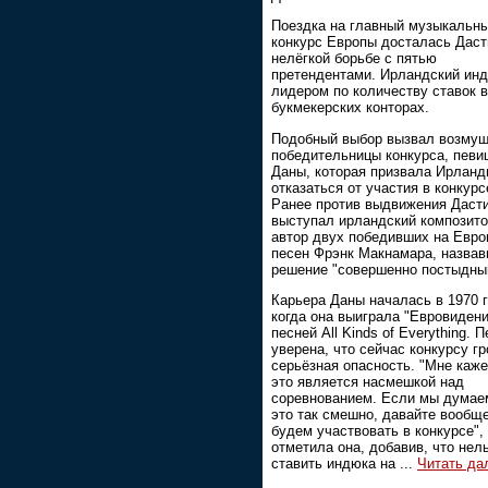
Поездка на главный музыкальн
конкурс Европы досталась Даст
нелёгкой борьбе с пятью
претендентами. Ирландский ин
лидером по количеству ставок в
букмекерских конторах.
Подобный выбор вызвал возмущ
победительницы конкурса, певи
Даны, которая призвала Ирлан
отказаться от участия в конкурс
Ранее против выдвижения Даст
выступал ирландский композито
автор двух победивших на Евро
песен Фрэнк Макнамара, назвав
решение "совершенно постыдны
Карьера Даны началась в 1970 г
когда она выиграла "Евровидени
песней All Kinds of Everything. 
уверена, что сейчас конкурсу гр
серьёзная опасность. "Мне каже
это является насмешкой над
соревнованием. Если мы думаем
это так смешно, давайте вообщ
будем участвовать в конкурсе", 
отметила она, добавив, что нел
ставить индюка на
...
Читать да