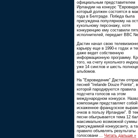
официальным представителем
Ирландии на конкурс "Евровиде
который должен состоятся в ма
года в Белграде. Победа была
присуждена популярному на ос
кукольному персонажу, хотя
конкуренцию ему составили пят
исполнителей, передает BBC N
Дастин начал свою телевизион
карьеру еще в 1990-х годах и т
даже ведет собственную
информационную программу. К
того, на счету кукольного индю
уже 14 синглов и шесть полноц
альбомов.
На "Евровидение" Дастин отпра
песней "Irelande Douze Pointe", в
которой пародируются правила
подсчета голосов на этом
международном конкурсе. Назв
композиции представляет собой
искаженное французское выраж
очков в пользу Ирландии". В те
песни обыгрывается тема 12 бал
максимально возможной суммы 
присуждаемой конкурсанту, а т
правило объявлять результаты
голосовани
...
Читать дальше »