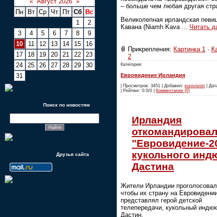
«
Август 2026
»
– больше чем любая другая стр
Пн
Вт
Ср
Чт
Пт
Сб
Вс
Великолепная ирландская певи
1
2
Кавана (Niamh Kava
...
Читать д
3
4
5
6
7
8
9
10
11
12
13
14
15
16
Прикрепления:
Картинка 1
·
К
17
18
19
20
21
22
23
2
24
25
26
27
28
29
30
Категория:
31
Евровидение Ирландия
| Просмотров: 3451 | Добавил:
eurovision
| Дат
| Рейтинг: 0.0/0 |
Комментарии (0)
Поиск по новостям
Ирландия
откомандировал
"Евровидение-2
кукольного инд
Друзья сайта
Дастина
Жители Ирландии проголосовали
чтобы их страну на Евровидени
представлял герой детской
телепередачи, кукольный индюк
Дастин.