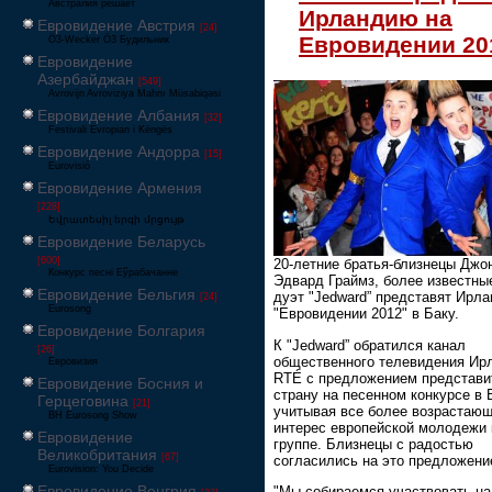
Австралия решает
Ирландию на
Евровидение Австрия
[24]
Евровидении 20
Ö3-Wecker Ö3 Будильник
Евровидение
Азербайджан
[549]
Avrovijn Avroviziya Mahnı Müsabiqəsi
Евровидение Албания
[32]
Festivali Evropian i Këngës
Евровидение Андорра
[15]
Eurovisió
Евровидение Армения
[228]
Եվրատեսիլ երգի մրցույթ
Евровидение Беларусь
[600]
20-летние братья-близнецы Джо
Конкурс песні Еўрабачанне
Эдвард Граймз, более известны
Евровидение Бельгия
дуэт "Jedward” представят Ирл
[24]
Eurosong
"Евровидении 2012" в Баку.
Евровидение Болгария
К "Jedward” обратился канал
[26]
общественного телевидения Ир
Евровизия
RTÉ с предложением представи
Евровидение Босния и
страну на песенном конкурсе в 
Герцеговина
[21]
учитывая все более возрастаю
BH Eurosong Show
интерес европейской молодежи 
Евровидение
группе. Близнецы с радостью
Великобритания
[67]
согласились на это предложени
Eurovision: You Decide
Евровидение Венгрия
"Мы собираемся участвовать на