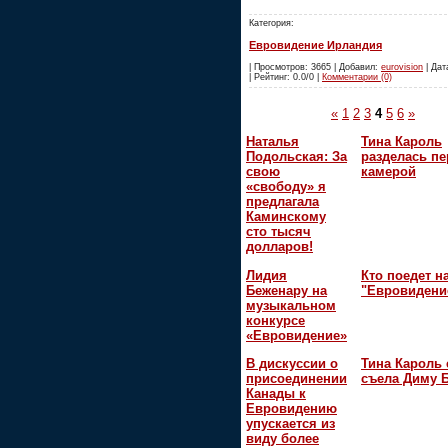
Категория:
Евровидение Ирландия
| Просмотров: 3665 | Добавил:
eurovision
| Дат
| Рейтинг: 0.0/0 |
Комментарии (0)
«
1
2
3
4
5
6
»
Наталья
Тина Кароль
Подольская: За
разделась пе
свою
камерой
«свободу» я
предлагала
Каминскому
сто тысяч
долларов!
Лидия
Кто поедет н
Беженару на
"Евровидени
музыкальном
конкурсе
«Евровидение»
В дискуссии о
Тина Кароль 
присоединении
съела Диму 
Канады к
Евровидению
упускается из
виду более