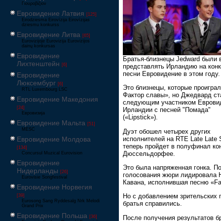
Γιουροβίζιον
Евровидение Латвия
[125]
Eirodziesma Eirovīzija Eirovīzijas
dziesmu konkurss
Евровидение Литва
[65]
Eurovizijoje Eurovizija Eurovizijos
dainų konkursas
Евровидение
Братья-близнецы Jedward были
Лихтенштейн
[6]
представлять Ирландию на кон
песни Евровидение в этом году.
Евровидение
Люксембург
[6]
Это близнецы, которые проиграл
RTL Luxembourg LSC
Фактор славы», но Джедвард ст
Евровидение Македония
следующим участником Еврови
[24]
Ирландии с песней "Помада"
Евровизија
(«Lipstick»).
Евровидение Мальта
[51]
MESC
Дуэт обошел четырех других
исполнителей на RTE Late Late 
Евровидение Молдова
теперь пройдет в полуфинал ко
[134]
Дюссельдорфее.
Concursul Muzical Eurovision
Евровидение
Это была напряженная гонка. П
Нидерланды
[26]
голосования жюри лидировала 
Eurovisie Songfestival
Кавана, исполнившая песню «Fal
Евровидение Норвегия
Но с добавлением зрительских 
[39]
Eurosong Sang Ryddesalg Nrk Melodi
братья справились.
Grand Prix
Евровидение Польша
После получения результатов б
[36]