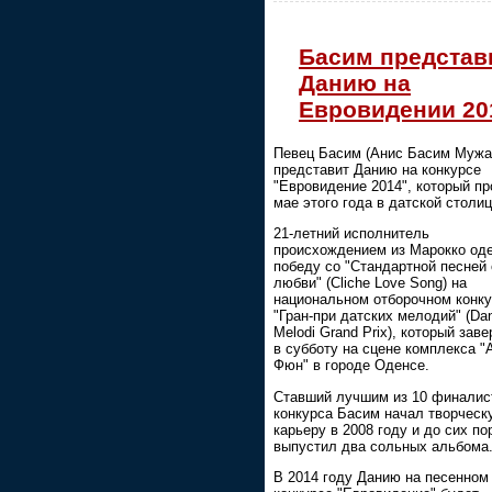
Басим представ
Данию на
Евровидении 20
Певец Басим (Анис Басим Мужа
представит Данию на конкурсе
"Евровидение 2014", который пр
мае этого года в датской столиц
21-летний исполнитель
происхождением из Марокко од
победу со "Стандартной песней 
любви" (Cliche Love Song) на
национальном отборочном конк
"Гран-при датских мелодий" (Da
Melodi Grand Prix), который зав
в субботу на сцене комплекса "
Фюн" в городе Оденсе.
Ставший лучшим из 10 финалис
конкурса Басим начал творческ
карьеру в 2008 году и до сих по
выпустил два сольных альбома
В 2014 году Данию на песенном