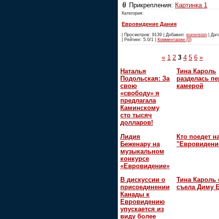
Прикрепления:
Картинка 1
Категория:
Евровидение Дания
| Просмотров: 9139 | Добавил:
eurovision
| Дат
| Рейтинг: 5.0/1 |
Комментарии (0)
«
1
2
3
4
5
6
»
Наталья
Тина Кароль
Подольская: За
разделась пе
свою
камерой
«свободу» я
предлагала
Каминскому
сто тысяч
долларов!
Лидия
Кто поедет н
Беженару на
"Евровидени
музыкальном
конкурсе
«Евровидение»
В дискуссии о
Тина Кароль 
присоединении
съела Диму 
Канады к
Евровидению
упускается из
виду более