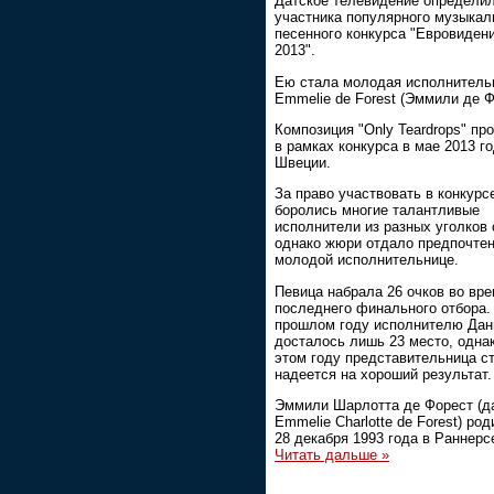
Датское телевидение определи
участника популярного музыкал
песенного конкурса "Евровиден
2013".
Ею стала молодая исполнитель
Emmelie de Forest (Эммили де Ф
Композиция "Only Teardrops" пр
в рамках конкурса в мае 2013 го
Швеции.
За право участвовать в конкурс
боролись многие талантливые
исполнители из разных уголков 
однако жюри отдало предпочтен
молодой исполнительнице.
Певица набрала 26 очков во вр
последнего финального отбора.
прошлом году исполнителю Дан
досталось лишь 23 место, одна
этом году представительница с
надеется на хороший результат.
Эммили Шарлотта де Форест (да
Emmelie Charlotte de Forest) ро
28 декабря 1993 года в Раннерс
Читать дальше »