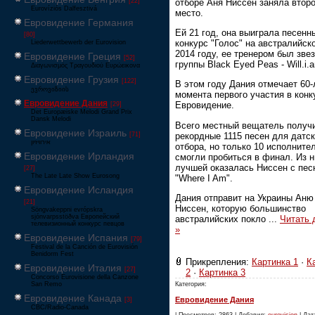
отборе Аня Ниссен заняла втор
[22]
Eurovíziós Dalfesztivá
место.
Евровидение Германия
Ей 21 год, она выиграла песенн
[80]
конкурс "Голос" на австралийск
Liederwettbewerb der Eurovision
2014 году, ее тренером был зве
Евровидение Греция
[52]
группы Black Eyed Peas - Will.i.
Διαγωνισμός Τραγουδιού Ευρώεικονα
Евровидение Грузия
[122]
В этом году Дания отмечает 60-
ევროვიზიის
момента первого участия в конк
Евровидение Дания
Евровидение.
[29]
Det Europæiske Melodi Grand Prix
Dansk Melodi
Всего местный вещатель получ
Евровидение Израиль
рекордные 1115 песен для датск
[71]
‏אירוויזיון
отбора, но только 10 исполните
Евровидение Ирландия
смогли пробиться в финал. Из н
лучшей оказалась Ниссен с пес
[27]
The Late Late Show Eurosong
"Where I Am".
Евровидение Исландия
Дания отправит на Украины Аню
[21]
Ниссен, которую большинство
Söngvakeppni evrópskra
sjónvarpsstöðva Европейский
австралийских покло
...
Читать
телевизионный конкурс певцов
»
Евровидение Испания
[79]
Festival de la Canción de Eurovisión
Benidorm Fest
Прикрепления:
Картинка 1
·
К
Евровидение Италия
[27]
2
·
Картинка 3
Concorso Eurovisione della Canzone
San Remo
Категория:
Евровидение Канада
Евровидение Дания
[3]
CBC/Radio-Canada
| Просмотров: 2863 | Добавил:
eurovision
| Дат