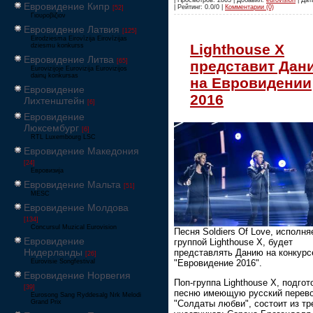
Евровидение Кипр
| Рейтинг: 0.0/0 |
Комментарии (0)
[52]
Γιουροβίζιον
Евровидение Латвия
[125]
Eirodziesma Eirovīzija Eirovīzijas
Lighthouse X
dziesmu konkurss
Евровидение Литва
[65]
представит Дан
Eurovizijoje Eurovizija Eurovizijos
dainų konkursas
на Евровидении
Евровидение
2016
Лихтенштейн
[6]
Евровидение
Люксембург
[6]
RTL Luxembourg LSC
Евровидение Македония
[24]
Евровизија
Евровидение Мальта
[51]
MESC
Евровидение Молдова
[134]
Concursul Muzical Eurovision
Песня Soldiers Of Love, исполн
Евровидение
группой Lighthouse X, будет
Нидерланды
представлять Данию на конкурс
[26]
"Евровидение 2016".
Eurovisie Songfestival
Евровидение Норвегия
Поп-группа Lighthouse X, подго
[39]
песню имеющую русский перев
Eurosong Sang Ryddesalg Nrk Melodi
Grand Prix
"Солдаты любви", состоит из тр