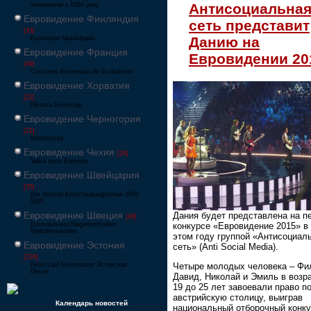
Антисоциальна
починаючи з 1956 року
Евровидение Финляндия
сеть представит
[33]
Данию на
Eurovision laulukilpailu
Евровидение Франция
Евровидении 20
[49]
Concours Eurovision de la chanson
Евровидение Хорватия
[22]
Pjesma Eurovizije
Евровидение Черногория
[21]
Montevizija
Евровидение Чехия
[26]
Velká cena Eurovize
Евровидение Швейцария
[35]
Die Grosse Entscheidungsshow SRG
SSR
Евровидение Швеция
Дания будет представлена на п
[48]
конкурсе «Евровидение 2015» в
Eurovisionsschlagerfestivalen
Melodifestivalen
этом году группой «Антисоциал
Евровидение Эстония
сеть» (Anti Social Media).
[226]
Eesti Laul Eurovisioon Эстонская
Четыре молодых человека – Фи
Песня
Давид, Николай и Эмиль в возра
19 до 25 лет завоевали право п
австрийскую столицу, выиграв
Календарь новостей
национальный отборочный конк