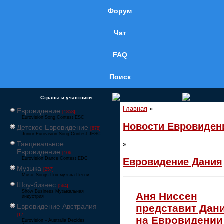
Форум
Чат
FAQ
Поиск
Страны и участники
Главная
»
Евровидение
[1858]
Eurovision Song Contest ESC
Новости Евровиден
Детское Евровидение
[878]
Junior Eurovision Song Contest JESC
Танцевальное
»
Евровидение
[106]
Eurovision Dance Contest EDC
Евровидение Дания
Музыка
[257]
Music Songs Поп-музыка Песни
Шоу-бизнес
[564]
Show Business Музыкальная
Аня Ниссен
индустрия
Евровидение Австралия
представит Дан
[17]
на Евровидении
Eurovision – Australia Decides