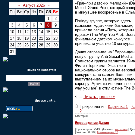
«Гран-при датских мелодий» (Da
«
Август 2026
»
Melodi Grand Prix), который зав
Пн
Вт
Ср
Чт
Пт
Сб
Вс
в минувшее воскресенье в Ольб
1
2
Победу группе, которую здесь
3
4
5
6
7
8
9
называют «датскими битлами»,
принесла песня «Путь, которым
10
11
12
13
14
15
16
идешь» (The Way You Are). Всег
17
18
19
20
21
22
23
финальном датском конкурсе
принимали участие 10 конкурсан
24
25
26
27
28
29
30
31
Дания отправила на "Евровиден
новую группу Anti Social Media.
Солистом группы является 19-л
Филип Торнхилл. Участие в
национальном отборе на европе
Поиск по новостям
конкурс стало самым большим
выступлением за их музыкальн
карьеру. Артисты исполнят пес
way you are" в стилистике The Be
<
...
Читать дальше »
Друзья сайта
Прикрепления:
Картинка 1
·
К
2
Категория:
Евровидение Дания
| Просмотров: 2513 | Добавил:
eurovision
| Дат
| Рейтинг: 0.0/0 |
Комментарии (0)