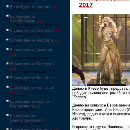
Австралия решает
2017
Евровидение Австрия
[24]
Ö3-Wecker Ö3 Будильник
Евровидение
Азербайджан
[549]
Avrovijn Avroviziya Mahnı Müsabiqəsi
Евровидение Албания
[32]
Festivali Evropian i Këngës
Евровидение Андорра
[15]
Eurovisió
Евровидение Армения
[228]
Եվրատեսիլ երգի մրցույթ
Евровидение Беларусь
[600]
Конкурс песні Еўрабачанне
Евровидение Бельгия
[24]
Eurosong
Евровидение Болгария
Данию в Киеве будет представл
победительница австралийского
[26]
Евровизия
"Голоса".
Евровидение Босния и
Данию на конкурсе Евровидение
Герцеговина
[21]
Киеве представит Аня Ниссен (A
BH Eurosong Show
Nissen), родившаяся и выросша
Евровидение
Австралии.
Великобритания
[67]
Eurovision: You Decide
В прошлом году на Национальн
Евровидение Венгрия