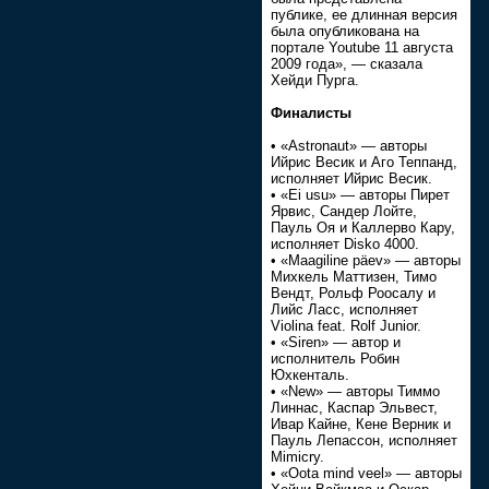
публике, ее длинная версия
была опубликована на
портале You­tube 11 августа
2009 года», — сказала
Хейди Пурга.
Финалисты
• «Astronaut» — авторы
Ийрис Весик и Аго Теппанд,
исполняет Ийрис Весик.
• «Ei usu» — авторы Пирет
Ярвис, Сандер Лойте,
Пауль Оя и Каллерво Кару,
исполняет Disko 4000.
• «Maagiline päev» — авторы
Михкель Маттизен, Тимо
Вендт, Рольф Роосалу и
Лийс Ласс, исполняет
Violina feat. Rolf Junior.
• «Siren» — автор и
исполнитель Робин
Юхкенталь.
• «New» — авторы Тиммо
Линнас, Каспар Эльвест,
Ивар Кайне, Кене Верник и
Пауль Лепассон, исполняет
Mimicry.
• «Oota mind veel» — авторы