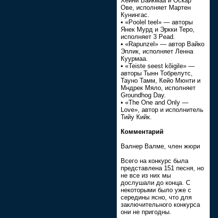
Хейни Вайкмаа и Оскар
Ове, исполняет Мартен
Кунингас.
• «Poolel teel» — авторы
Янек Мурд и Эркки Теро,
исполняет 3 Pead.
• «Rapunzel» — автор Вайко
Эплик, исполняет Ленна
Куурмаа.
• «Teiste seest kõigile» —
авторы Тынн Тобрелутс,
Тауно Тамм, Кейо Мюнти и
Мндрек Мяло, исполняет
Groundhog Day.
• «The One and Only —
Love», автор и исполнитель
Тийу Кийк.
Комментарий
Валнер Валме, член жюри
Всего на конкурс была
представлена 151 песня, но
не все из них мы
дослушали до конца. С
некоторыми было уже с
середины ясно, что для
заключительного конкурса
они не пригодны.