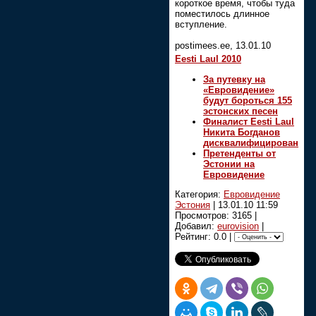
короткое время, чтобы туда
поместилось длинное
вступление.
postimees.ee, 13.01.10
Eesti Laul 2010
За путевку на
«Евровидение»
будут бороться 155
эстонских песен
Финалист Eesti Laul
Никита Богданов
дисквалифицирован
Претенденты от
Эстонии на
Евровидение
Категория:
Евровидение
Эстония
|
13.01.10 11:59
Просмотров: 3165 |
Добавил:
eurovision
|
Рейтинг: 0.0 |