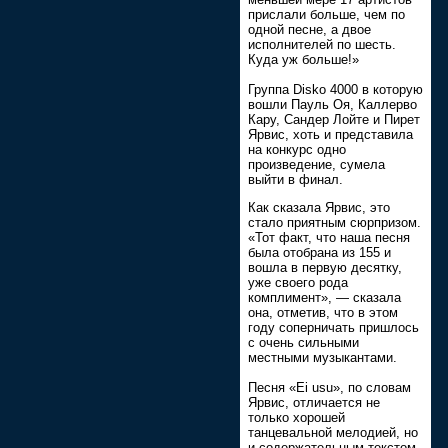
прислали больше, чем по
одной песне, а двое
исполнителей по шесть.
Куда уж больше!»
Группа Disko 4000 в которую
вошли Пауль Оя, Каллерво
Кару, Сандер Лойте и Пирет
Ярвис, хоть и представила
на конкурс одно
произведение, сумела
выйти в финал.
Как сказала Ярвис, это
стало приятным сюрпризом.
«Тот факт, что наша песня
была отобрана из 155 и
вошла в первую десятку,
уже своего рода
комплимент», — сказала
она, отметив, что в этом
году соперничать пришлось
с очень сильными
местными музыкантами.
Песня «Ei usu», по словам
Ярвис, отличается не
только хорошей
танцевальной мелодией, но
и содержательным текстом.