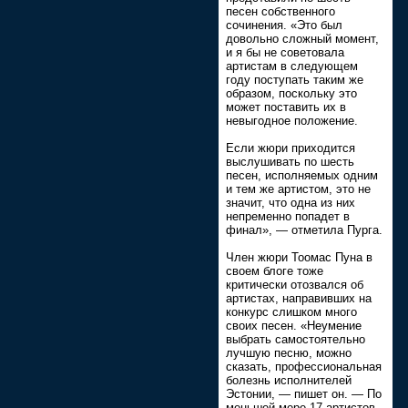
песен собственного
сочинения. «Это был
довольно сложный момент,
и я бы не советовала
артистам в следующем
году поступать таким же
образом, поскольку это
может поставить их в
невыгодное положение.
Если жюри приходится
выслушивать по шесть
песен, исполняемых одним
и тем же артистом, это не
значит, что одна из них
непременно попадет в
финал», — отметила Пурга.
Член жюри Тоомас Пуна в
своем блоге тоже
критически отозвался об
артистах, направивших на
конкурс слишком много
своих песен. «Неумение
выбрать самостоятельно
лучшую песню, можно
сказать, профессиональная
болезнь исполнителей
Эстонии, — пишет он. — По
меньшей мере 17 артистов