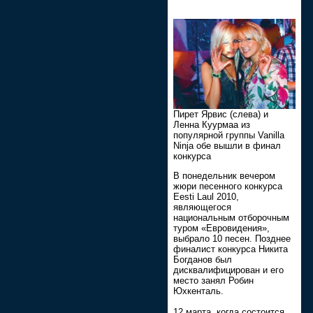
Пирет Ярвис (слева) и
Ленна Куурмаа из
популярной группы Vanilla
Ninja обе вышли в финал
конкурса
В понедельник вечером
жюри песенного конкурса
Eesti Laul 2010,
являющегося
национальным отборочным
туром «Евровидения»,
выбрало 10 песен. Позднее
финалист конкурса Никита
Богданов был
дисквалифицирован и его
место занял Робин
Юхкенталь.
12 марта, когда состоится