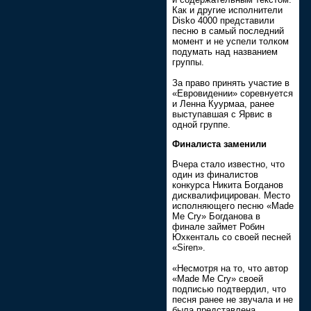
Как и другие исполнители
Disko 4000 представили
песню в самый последний
момент и не успели толком
подумать над названием
группы.
За право принять участие в
«Евровидении» соревнуется
и Ленна Куурмаа, ранее
выступавшая с Ярвис в
одной группе.
Финалиста заменили
Вчера стало известно, что
один из финалистов
конкурса Никита Богданов
дисквалифицирован. Место
исполняющего песню «Made
Me Cry» Богданова в
финале з­аймет Робин
Юхкенталь со своей песней
«Siren».
«Несмотря на то, что автор
«Made Me Cry» своей
подписью подтвердил, что
песня ранее не звучала и не
была представлена