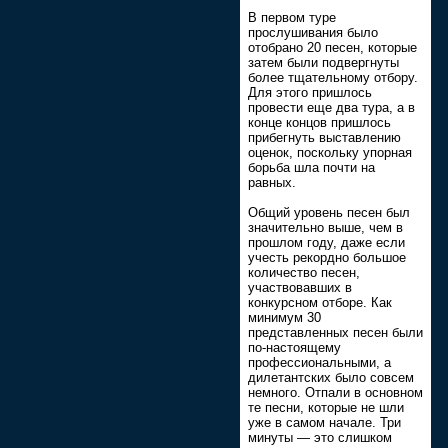
В первом туре
прослушивания было
отобрано 20 песен, которые
затем были подвергнуты
более тщательному отбору.
Для этого пришлось
провести еще два тура, а в
конце концов пришлось
прибегнуть выставлению
оценок, поскольку упорная
борьба шла почти на
равных.
Общий уровень песен был
значительно выше, чем в
прошлом году, даже если
учесть рекордно большое
количество песен,
участвовавших в
конкурсном отборе. Как
минимум 30
представленных песен были
по-настоящему
профессиональными, а
дилетантских было совсем
немного. Отпали в основном
те песни, которые не шли
уже в самом начале. Три
минуты — это слишком