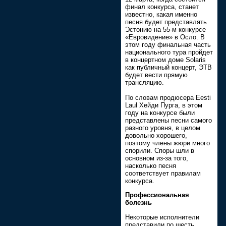
финал конкурса, станет
известно, какая именно
песня будет представлять
Эстонию на 55-м конкурсе
«Евровидение» в Осло. В
этом году финальная часть
национального тура пройдет
в концертном доме Solaris
как публичный концерт, ЭТВ
будет вести прямую
трансляцию.
По словам продюсера Eesti
Laul Хейди Пурга, в этом
году на конкурсе были
представлены песни самого
разного уровня, в целом
довольно хорошего,
поэтому члены жюри много
спорили. Споры шли в
основном из-за того,
насколько песня
соответствует правилам
конкурса.
Профессиональная
болезнь
Некоторые исполнители
представили по шесть