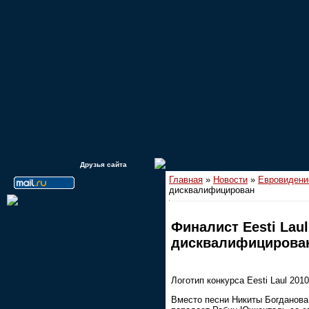
Друзья сайта
Главная
»
Новости
»
Евровидени
дисквалифицирован
Финалист Eesti Lau
дисквалифицирова
Логотип конкурса Eesti Laul 2010
Вместо песни Никиты Богданова