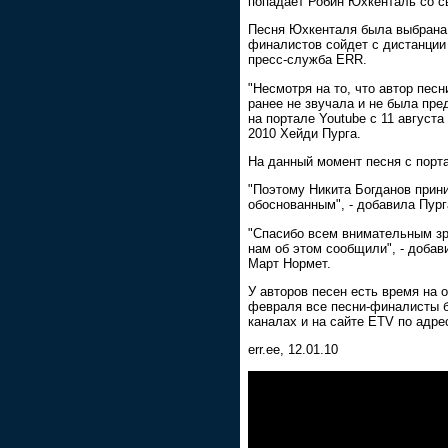
попадает Робин Юхкенталь со св
Песня Юхкенталя была выбрана ж
финалистов сойдет с дистанции
пресс-служба ERR.
"Несмотря на то, что автор пес
ранее не звучала и не была пре
на портале Youtube с 11 августа
2010 Хейди Пурга.
На данный момент песня с порт
"Поэтому Никита Богданов прини
обоснованным", - добавила Пург
"Спасибо всем внимательным зр
нам об этом сообщили", - доба
Март Нормет.
У авторов песен есть время на 
февраля все песни-финалисты б
каналах и на сайте ETV по адрес
err.ee, 12.01.10