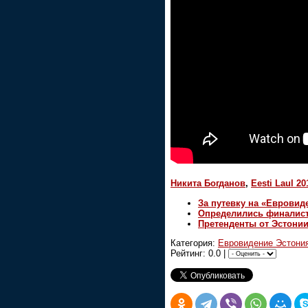
Никита Богданов
,
Eesti Laul 20
За путевку на «Евровид
Определились финалисты
Претенденты от Эстони
Категория:
Евровидение Эстони
Рейтинг: 0.0 |