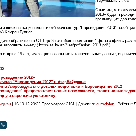
(внутренний - 238).
Отметим, что отборо
2013» будет проходит
предыдущие два года
 заявок на национальный отборочный тур "Евровидения 2013", сообщил 
V) Кямран Гулиев.
одимо обратиться в ОТВ до 25 октября, предъявив 4 фотографии с разли
аполнить анкету ( http://az.itv.az/files/pdf/anket_2013.pdf ).
ца старше 16 лет, имеющие вокальные и танцевальные данные, сценичес
12
Евровидению 2012»
начала "Евровидения 2012" в Азербайджане
нта Азербайджана о деталях подготовки к Евровидению 2012
вровидение" предоставляет новые возможности, ставит новые задач
одную европейскую столицу
айджан
|
16.10.12 20:22
Просмотров: 2161 | Добавил:
eurovision
| Рейтинг: 5