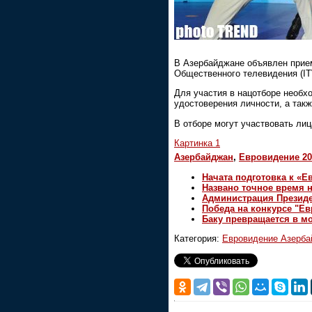
В Азербайджане объявлен прием
Общественного телевидения (IT
Для участия в нацотборе необх
удостоверения личности, а также з
В отборе могут участвовать ли
Картинка 1
Азербайджан
,
Евровидение 20
Начата подготовка к «
Названо точное время 
Администрация Президе
Победа на конкурсе "Е
Баку превращается в м
Категория:
Евровидение Азерб