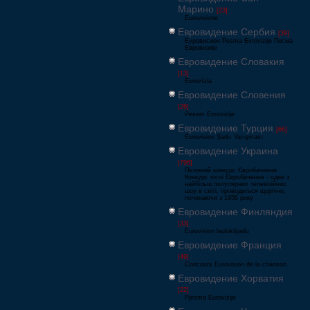
Марино
[23]
Eurovisione
Евровидение Сербия
[39]
Еуровисион Pesma Evrovizije Песма
Евровизије
Евровидение Словакия
[13]
Eurovízia
Евровидение Словения
[26]
Pesem Evrovizije
Евровидение Турция
[66]
Eurovision Şarkı Yarışması
Евровидение Украина
[796]
Пісенний конкурс Євробачення
Конкурс пісні Євробачення - одне з
найбільш популярних телевізійних
шоу в світі, проводиться щорічно,
починаючи з 1956 року
Евровидение Финляндия
[33]
Eurovision laulukilpailu
Евровидение Франция
[49]
Concours Eurovision de la chanson
Евровидение Хорватия
[22]
Pjesma Eurovizije