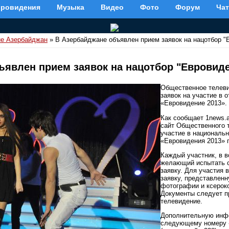
вровидения
Музыка
Видео
Фото
Форум
Чат
е Азербайджан
» В Азербайджане объявлен прием заявок на нацотбор "
ъявлен прием заявок на нацотбор "Евровиде
Общественное телеви
заявок на участие в 
«Евровидение 2013».
Как сообщает 1news.
сайт Общественного 
участие в националь
«Евровидения 2013» п
Каждый участник, в в
желающий испытать с
заявку. Для участия 
заявку, представленн
фотографии и ксерок
Документы следует п
телевидение.
Дополнительную инф
следующему номеру - 