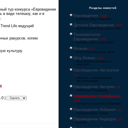
Разделы новостей
чный тур конкурса «Евровидение
ь в виде телешоу, как и в
Евровидение
[1858]
.
Eurovision Song Contest ESC
Детское Евровидение
Trend Life ведущий
[878]
Junior Eurovision Song Contest JESC
Танцевальное
чных ракурсов, копию
Евровидение
[106]
Eurovision Dance Contest EDC
Музыка
[257]
кую культуру.
Music Songs Поп-музыка Песни
Шоу-бизнес
[564]
Show Business Музыкальная
индустрия
Евровидение Австралия
[17]
Eurovision – Australia Decides
Австралия решает
и
Евровидение Австрия
[24]
Ö3-Wecker Ö3 Будильник
Евровидение Азербайджан
.0 |
[549]
Avrovijn Avroviziya Mahnı Müsabiqəsi
Евровидение Албания
[32]
Festivali Evropian i Këngës
Евровидение Андорра
[15]
Eurovisió