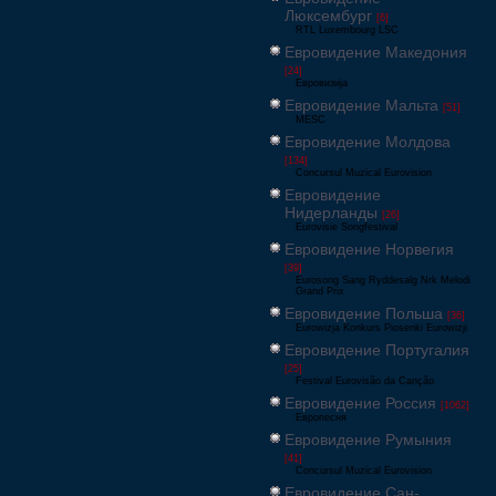
Люксембург
[6]
RTL Luxembourg LSC
Евровидение Македония
[24]
Евровизија
Евровидение Мальта
[51]
MESC
Евровидение Молдова
[134]
Concursul Muzical Eurovision
Евровидение
Нидерланды
[26]
Eurovisie Songfestival
Евровидение Норвегия
[39]
Eurosong Sang Ryddesalg Nrk Melodi
Grand Prix
Евровидение Польша
[36]
Eurowizja Konkurs Piosenki Eurowizji
Евровидение Португалия
[25]
Festival Eurovisão da Canção
Евровидение Россия
[1062]
Европесня
Евровидение Румыния
[41]
Concursul Muzical Eurovision
Евровидение Сан-