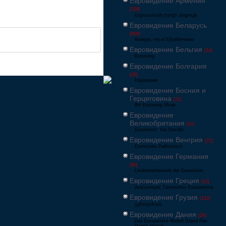
Евровидение Армения
[228]
Եվրատեսիլ երգի մրցույթ
Евровидение Беларусь
[600]
Конкурс песні Еўрабачанне
Евровидение Бельгия
[24]
Eurosong
Евровидение Болгария
[26]
Евровизия
Евровидение Босния и
Герцеговина
[21]
BH Eurosong Show
Евровидение
Великобритания
[67]
Eurovision: You Decide
Евровидение Венгрия
[22]
Eurovíziós Dalfesztivá
Евровидение Германия
[80]
Liederwettbewerb der Eurovision
Евровидение Греция
[52]
Διαγωνισμός Τραγουδιού Ευρώεικονα
Евровидение Грузия
[122]
ევროვიზიის
Евровидение Дания
[29]
Det Europæiske Melodi Grand Prix