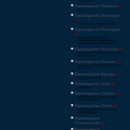
Dansk Melodi
Евровидение Израиль
[71]
‏אירוויזיון
Евровидение Ирландия
[27]
The Late Late Show Eurosong
Евровидение Исландия
[21]
Söngvakeppni evrópskra
sjónvarpsstöðva Европейский
телевизионный конкурс певцов
Евровидение Испания
[79]
Festival de la Canción de Eurovisión
Benidorm Fest
Евровидение Италия
[27]
Concorso Eurovisione della Canzone
San Remo
Евровидение Канада
[3]
CBC/Radio-Canada
Евровидение Кипр
[52]
Γιουροβίζιον
Евровидение Латвия
[125]
Eirodziesma Eirovīzija Eirovīzijas
dziesmu konkurss
Евровидение Литва
[65]
Eurovizijoje Eurovizija Eurovizijos
dainų konkursas
Евровидение
Лихтенштейн
[6]
Евровидение