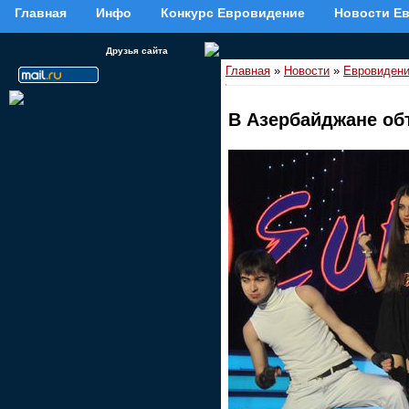
Главная
Инфо
Конкурс Евровидение
Новости Е
Друзья сайта
Главная
»
Новости
»
Евровидени
В Азербайджане об