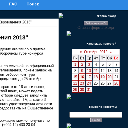
FAQ
Поиск
Форма входа
Евровидения 2013"
Войти через uID
Старая форма входа
ния 2013"
Календарь новостей
дение объявило о приеме
«
Октябрь 2012
»
отборочном туре конкурса
Пн
Вт
Ср
Чт
Пт
Сб
Вс
1
2
3
4
5
6
7
az со ссылкой на официальный
телевидения, прием заявок на
8
9
10
11
12
13
14
ном отборочном туре
15
16
17
18
19
20
21
родлится до 25 октября.
22
23
24
25
26
27
28
озрасте от 16 лет и выше,
29
30
31
вой шанс, может подать
в отборе следует заполнить
ую на сайте ITV, а также 3
опию удостоверения личности.
Поиск по новостям
редоставить на Общественное
ормацию можно получить по
(+994 12) 430 23 04