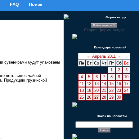
FAQ
Поиск
Форма входа
Войти через uID
Старая форма входа
Календарь новостей
«
Апрель 2011
»
ми сувенирами будут упакованы
Пн
Вт
Ср
Чт
Пт
Сб
Вс
1
2
3
его пять видов чайной
4
5
6
7
8
9
10
а. Продукцию грузинской
11
12
13
14
15
16
17
18
19
20
21
22
23
24
25
26
27
28
29
30
Поиск по новостям