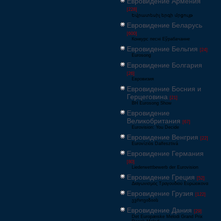
Евровидение Армения
[228]
Եվրատեսիլ երգի մրցույթ
Евровидение Беларусь
[600]
Конкурс песні Еўрабачанне
Евровидение Бельгия
[24]
Eurosong
Евровидение Болгария
[26]
Евровизия
Евровидение Босния и
Герцеговина
[21]
BH Eurosong Show
Евровидение
Великобритания
[67]
Eurovision: You Decide
Евровидение Венгрия
[22]
Eurovíziós Dalfesztivá
Евровидение Германия
[80]
Liederwettbewerb der Eurovision
Евровидение Греция
[52]
Διαγωνισμός Τραγουδιού Ευρώεικονα
Евровидение Грузия
[122]
ევროვიზიის
Евровидение Дания
[29]
Det Europæiske Melodi Grand Prix