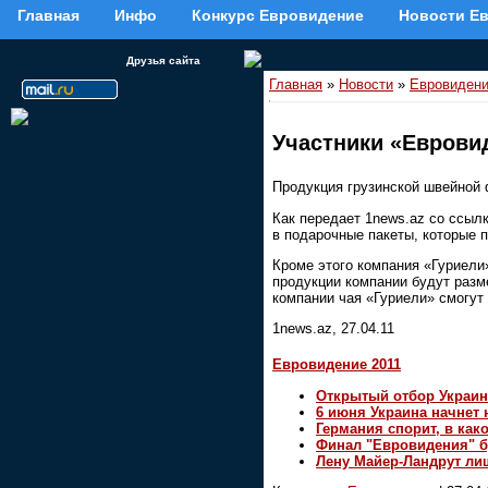
Главная
Инфо
Конкурс Евровидение
Новости Е
Друзья сайта
Главная
»
Новости
»
Евровиден
Участники «Евровид
Продукция грузинской швейной 
Как передает 1news.az со ссыл
в подарочные пакеты, которые 
Кроме этого компания «Гуриели»
продукции компании будут разм
компании чая «Гуриели» смогут 
1news.az, 27.04.11
Евровидение 2011
Oткрытый отбор Украин
6 июня Украина начнет
Германия спорит, в как
Финал "Евровидения" б
Лену Майер-Ландрут ли