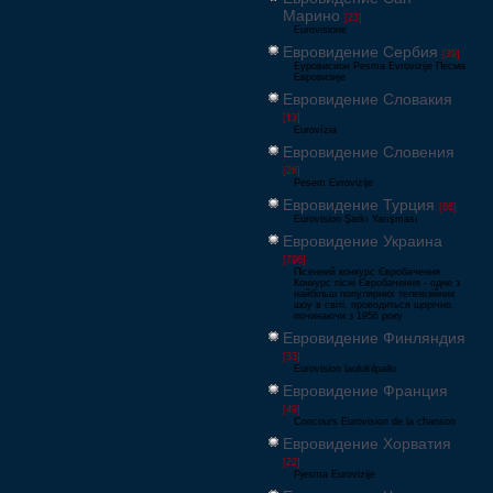
Марино
[23]
Eurovisione
Евровидение Сербия
[39]
Еуровисион Pesma Evrovizije Песма
Евровизије
Евровидение Словакия
[13]
Eurovízia
Евровидение Словения
[26]
Pesem Evrovizije
Евровидение Турция
[66]
Eurovision Şarkı Yarışması
Евровидение Украина
[796]
Пісенний конкурс Євробачення
Конкурс пісні Євробачення - одне з
найбільш популярних телевізійних
шоу в світі, проводиться щорічно,
починаючи з 1956 року
Евровидение Финляндия
[33]
Eurovision laulukilpailu
Евровидение Франция
[49]
Concours Eurovision de la chanson
Евровидение Хорватия
[22]
Pjesma Eurovizije