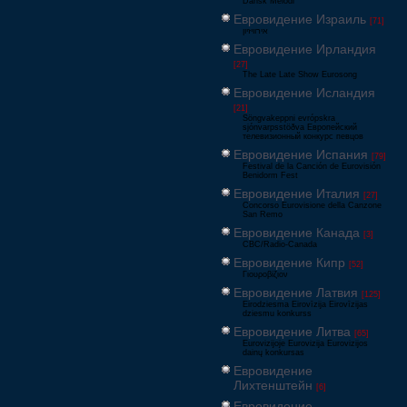
Dansk Melodi
Евровидение Израиль
[71]
‏אירוויזיון
Евровидение Ирландия
[27]
The Late Late Show Eurosong
Евровидение Исландия
[21]
Söngvakeppni evrópskra
sjónvarpsstöðva Европейский
телевизионный конкурс певцов
Евровидение Испания
[79]
Festival de la Canción de Eurovisión
Benidorm Fest
Евровидение Италия
[27]
Concorso Eurovisione della Canzone
San Remo
Евровидение Канада
[3]
CBC/Radio-Canada
Евровидение Кипр
[52]
Γιουροβίζιον
Евровидение Латвия
[125]
Eirodziesma Eirovīzija Eirovīzijas
dziesmu konkurss
Евровидение Литва
[65]
Eurovizijoje Eurovizija Eurovizijos
dainų konkursas
Евровидение
Лихтенштейн
[6]
Евровидение