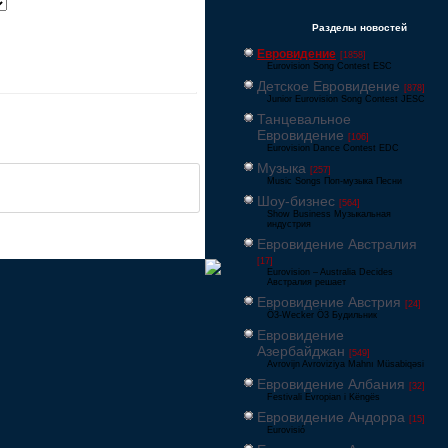
Разделы новостей
Евровидение
[1858]
Eurovision Song Contest ESC
Детское Евровидение
[878]
Junior Eurovision Song Contest JESC
Танцевальное
Евровидение
[106]
Eurovision Dance Contest EDC
Музыка
[257]
Music Songs Поп-музыка Песни
Шоу-бизнес
[564]
Show Business Музыкальная
индустрия
Евровидение Австралия
[17]
Eurovision – Australia Decides
Австралия решает
Евровидение Австрия
[24]
Ö3-Wecker Ö3 Будильник
Евровидение
Азербайджан
[549]
Avrovijn Avroviziya Mahnı Müsabiqəsi
Евровидение Албания
[32]
Festivali Evropian i Këngës
Евровидение Андорра
[15]
Eurovisió