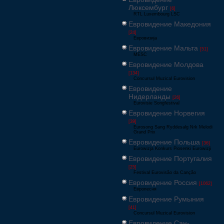
Люксембург
[6]
RTL Luxembourg LSC
Евровидение Македония
[24]
Евровизија
Евровидение Мальта
[51]
MESC
Евровидение Молдова
[134]
Concursul Muzical Eurovision
Евровидение
Нидерланды
[26]
Eurovisie Songfestival
Евровидение Норвегия
[39]
Eurosong Sang Ryddesalg Nrk Melodi
Grand Prix
Евровидение Польша
[36]
Eurowizja Konkurs Piosenki Eurowizji
Евровидение Португалия
[25]
Festival Eurovisão da Canção
Евровидение Россия
[1062]
Европесня
Евровидение Румыния
[41]
Concursul Muzical Eurovision
Евровидение Сан-