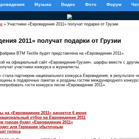
вровидения
Музыка
Видео
Фото
Форум
Чат
ие
» Участники «Евровидения 2011» получат подарки от Грузии
ения 2011» получат подарки от Грузии
фабрики BTM Textile будет представлена на «Евровидении 2011».
кой на официальный сайт «Евровидение-Грузия», шарфы вместе с други
получат участники конкурса и журналисты.
 стала партнером национального конкурса Евровидения, в результате ч
ещены в подарочных пакетах и розданы гостям международного конкурс
попробовать гости конкурса песни «Евровидение 2011».
ы на «Евровидение 2011» начнется 6 июня
 национальный отбор на Евровидение 2011
ом городе будет «Евровидение 2011»
удет для Германии убыточным
шат голоса