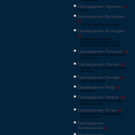
Dansk Melodi
Евровидение Израиль
[71]
‏אירוויזיון
Евровидение Ирландия
[27]
The Late Late Show Eurosong
Евровидение Исландия
[21]
Söngvakeppni evrópskra
sjónvarpsstöðva Европейский
телевизионный конкурс певцов
Евровидение Испания
[79]
Festival de la Canción de Eurovisión
Benidorm Fest
Евровидение Италия
[27]
Concorso Eurovisione della Canzone
San Remo
Евровидение Канада
[3]
CBC/Radio-Canada
Евровидение Кипр
[52]
Γιουροβίζιον
Евровидение Латвия
[125]
Eirodziesma Eirovīzija Eirovīzijas
dziesmu konkurss
Евровидение Литва
[65]
Eurovizijoje Eurovizija Eurovizijos
dainų konkursas
Евровидение
Лихтенштейн
[6]
Евровидение