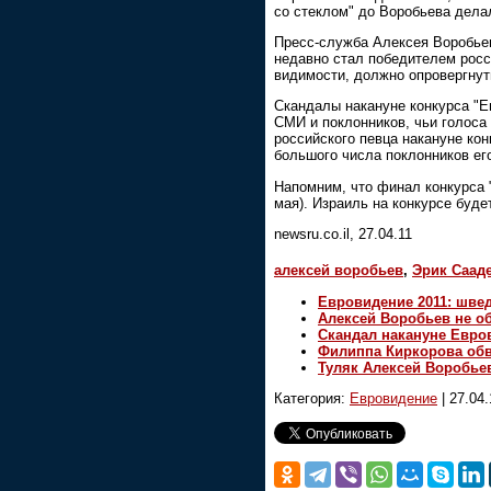
со стеклом" до Воробьева делал
Пресс-служба Алексея Воробьев
недавно стал победителем росси
видимости, должно опровергнут
Скандалы накануне конкурса "Е
СМИ и поклонников, чьи голоса 
российского певца накануне кон
большого числа поклонников его
Напомним, что финал конкурса 
мая). Израиль на конкурсе буде
newsru.co.il, 27.04.11
алексей воробьев
,
Эрик Саад
Евровидение 2011: швед
Алексей Воробьев не о
Скандал накануне Евро
Филиппа Киркорова обв
Туляк Алексей Воробье
Категория:
Евровидение
|
27.04.