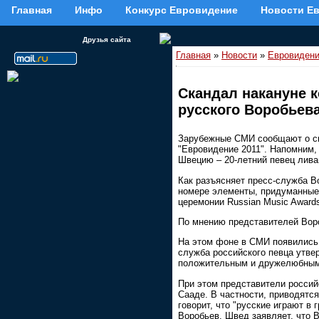
Главная
Инфо
Конкурс Евровидение
Новости Е
Друзья сайта
Главная
»
Новости
»
Евровиден
Скандал накануне 
русского Воробьев
Зарубежные СМИ сообщают о ск
"Евровидение 2011". Напомним, 
Швецию – 20-летний певец лива
Как разъясняет пресс-служба В
номере элементы, придуманные 
церемонии Russian Music Award
По мнению представителей Воро
На этом фоне в СМИ появились 
служба российского певца утвер
положительным и дружелюбным
При этом представители россий
Сааде. В частности, приводятс
говорит, что "русские играют в 
Воробьев. Швед заявляет, что В