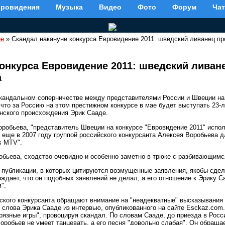
вровидения
Музыка
Видео
Фото
Форум
Чат
ие
» Скандал накануне конкурса Евровидение 2011: шведский ливанец пр
конкурса Евровидение 2011: шведский ливан
а
андальном соперничестве между представителями России и Швеции на
что за Россию на этом престижном конкурсе в мае будет выступать 23-
нского происхождения Эрик Сааде.
оробьева, "представитель Швеции на конкурсе "Евровидение 2011" испо
еще в 2007 году группой российского конкурсанта Алексея Воробьева 
s MTV".
бьева, сходство очевидно и особенно заметно в трюке с разбивающимс
публикации, в которых цитируются возмущенные заявления, якобы сде
ждает, что он подобных заявлений не делал, а его отношение к Эрику С
".
ского конкурсанта обращают внимание на "неадекватные" высказывания 
я слова Эрика Сааде из интервью, опубликованного на сайте Esckaz.com
грязные игры", провоцируя скандал. По словам Сааде, до приезда в Росси
оробьев не умеет танцевать, а его песня "довольно слабая". Он обращае