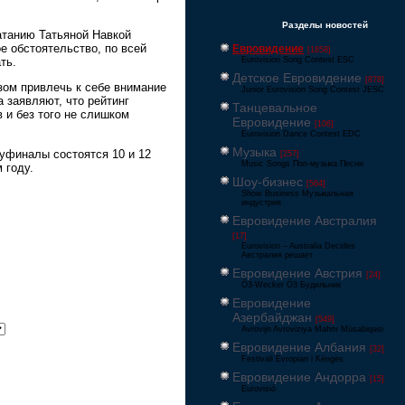
Разделы новостей
атанию Татьяной Навкой
е обстоятельство, по всей
Евровидение
[1858]
ть.
Eurovision Song Contest ESC
Детское Евровидение
[878]
зом привлечь к себе внимание
Junior Eurovision Song Contest JESC
 заявляют, что рейтинг
Танцевальное
в и без того не слишком
Евровидение
[106]
Eurovision Dance Contest EDC
Музыка
луфиналы состоятся 10 и 12
[257]
Music Songs Поп-музыка Песни
 году.
Шоу-бизнес
[564]
Show Business Музыкальная
индустрия
Евровидение Австралия
[17]
Eurovision – Australia Decides
Австралия решает
Евровидение Австрия
[24]
Ö3-Wecker Ö3 Будильник
Евровидение
Азербайджан
[549]
Avrovijn Avroviziya Mahnı Müsabiqəsi
Евровидение Албания
[32]
Festivali Evropian i Këngës
Евровидение Андорра
[15]
Eurovisió