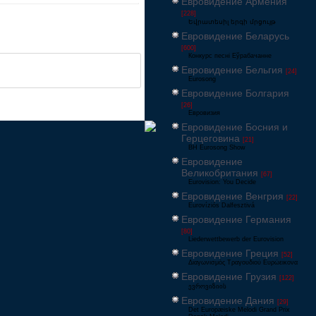
Евровидение Армения
[228]
Եվրատեսիլ երգի մրցույթ
Евровидение Беларусь
[600]
Конкурс песні Еўрабачанне
Евровидение Бельгия
[24]
Eurosong
Евровидение Болгария
[26]
Евровизия
Евровидение Босния и
Герцеговина
[21]
BH Eurosong Show
Евровидение
Великобритания
[67]
Eurovision: You Decide
Евровидение Венгрия
[22]
Eurovíziós Dalfesztivá
Евровидение Германия
[80]
Liederwettbewerb der Eurovision
Евровидение Греция
[52]
Διαγωνισμός Τραγουδιού Ευρώεικονα
Евровидение Грузия
[122]
ევროვიზიის
Евровидение Дания
[29]
Det Europæiske Melodi Grand Prix