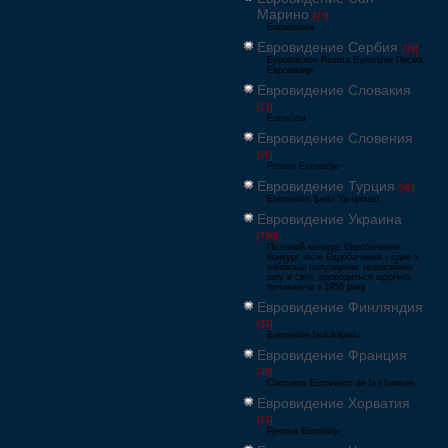
Марино
[23]
Eurovisione
Евровидение Сербия
[39]
Еуровисион Pesma Evrovizije Песма
Евровизије
Евровидение Словакия
[13]
Eurovízia
Евровидение Словения
[26]
Pesem Evrovizije
Евровидение Турция
[66]
Eurovision Şarkı Yarışması
Евровидение Украина
[796]
Пісенний конкурс Євробачення
Конкурс пісні Євробачення - одне з
найбільш популярних телевізійних
шоу в світі, проводиться щорічно,
починаючи з 1956 року
Евровидение Финляндия
[33]
Eurovision laulukilpailu
Евровидение Франция
[49]
Concours Eurovision de la chanson
Евровидение Хорватия
[22]
Pjesma Eurovizije