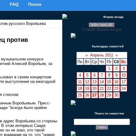
FAQ
Поиск
Форма входа
отив русского Воробьева
Войти через uID
Старая форма входа
ец против
Календарь новостей
«
Апрель 2011
»
 музыкальном конкурсе
Пн
Вт
Ср
Чт
Пт
Сб
Вс
летний Алексей Воробьев, за
1
2
3
4
5
6
7
8
9
10
льзовал в своем концертном
для выступления на ежегодной
11
12
13
14
15
16
17
18
19
20
21
22
23
24
я стеклом.
25
26
27
28
29
30
ланные Воробьевым. Пресс-
ааде "всегда было крайне
Поиск по новостям
в адрес Воробьева со стороны
. В этом интервью Сааде
ю он не знал, кто такой
т внимание на то, что "номер