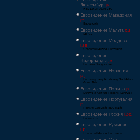
Люксембург
[6]
RTL Luxembourg LSC
Евровидение Македония
[24]
Евровизија
Евровидение Мальта
[51]
MESC
Евровидение Молдова
[134]
Concursul Muzical Eurovision
Евровидение
Нидерланды
[26]
Eurovisie Songfestival
Евровидение Норвегия
[39]
Eurosong Sang Ryddesalg Nrk Melodi
Grand Prix
Евровидение Польша
[36]
Eurowizja Konkurs Piosenki Eurowizji
Евровидение Португалия
[25]
Festival Eurovisão da Canção
Евровидение Россия
[1062]
Европесня
Евровидение Румыния
[41]
Concursul Muzical Eurovision
Евровидение Сан-