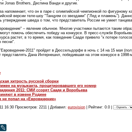
и Jonas Brothers, Деспина Ванди и другие.
а напоминает, что он в паре с олимпийской чемпионкой по фигурному к
йской версии теле-шоу "Танцуем со звездами" ("Лед и пламень"). Данно
ь утверждение шведа о том, что представитель России не умеет танцева
вровидение" – явление обычное. Многие участники пытаются таким обра
могут помочь обеспечить победу на конкурсе. В пресс-службе Воробьева
курса растет, в то время, как поведение Сааде привело "к потере голосо
 песни".
"Евровидение-2011" пройдет в Дюссельдорфе в ночь с 14 на 15 мая (по
т представлять Дана Интернешнл, победившая на этом конкурсе в 1998-м
е
ская хитрость русской сборки
бижен на музыканта, процитировавшего его номер
видения 2011: СМИ ссорят Сааде и Воробьева
иняют в измене Родине
в не попал на «Евровидение»
11 16:30
Просмотров: 2211 | Добавил:
eurovision
| Рейтинг: 0.0 |