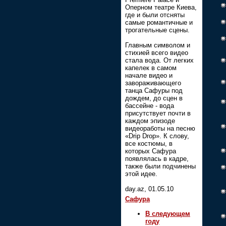
Оперном театре Киева,
где и были отсняты
самые романтичные и
трогательные сцены.
Главным символом и
стихией всего видео
стала вода. От легких
капелек в самом
начале видео и
завораживающего
танца Сафуры под
дождем, до сцен в
бассейне - вода
присутствует почти в
каждом эпизоде
видеоработы на песню
«Drip Drop». К слову,
все костюмы, в
которых Сафура
появлялась в кадре,
также были подчинены
этой идее.
day.az, 01.05.10
Сафура
В следующем
году