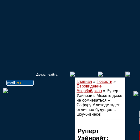
Друзья сайта
Главная
»
Новости
»
Евровидение
Азербайджан
» Руперт
Уэйнрайт: Можете даже
не сомневаться –
Сафуру Ализаде ждет
отличное будущее в
шоу-бизнесе!
Руперт
Уэйнрайт: