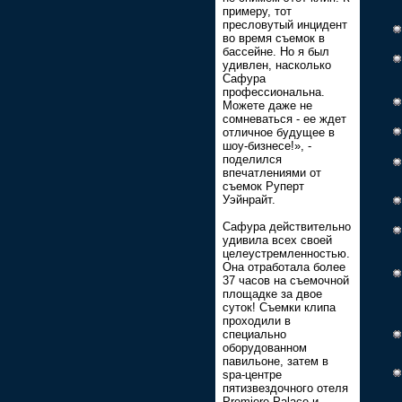
примеру, тот
пресловутый инцидент
во время съемок в
бассейне. Но я был
удивлен, насколько
Сафура
профессиональна.
Можете даже не
сомневаться - ее ждет
отличное будущее в
шоу-бизнесе!», -
поделился
впечатлениями от
съемок Руперт
Уэйнрайт.
Сафура действительно
удивила всех своей
целеустремленностью.
Она отработала более
37 часов на съемочной
площадке за двое
суток! Съемки клипа
проходили в
специально
оборудованном
павильоне, затем в
spa-центре
пятизвездочного отеля
Premiere Palace и