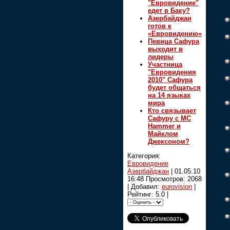
"Евровидение"
едет в Баку?
Азербайджан
готов к
«Евровидению»
Певица Сафура
выходит в
лидеры
Участница
"Евровидения
2010" Сафура
будет общаться
на 14 языках
мира
Кто связывает
Сафуру с MC
Hammer и
Майклом
Джексоном?
Категория:
Евровидение
Азербайджан
|
01.05.10
16:48
Просмотров: 2068
| Добавил:
eurovision
|
Рейтинг: 5.0 |