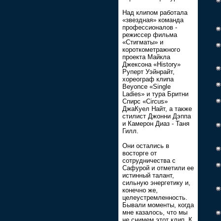
Над клипом работала
«звездная» команда
профессионалов -
режиссер фильма
«Стигматы» и
короткометражного
проекта Майкла
Джексона «History»
Руперт Уэйнрайт,
хореограф клипа
Beyonce «Single
Ladies» и тура Бритни
Спирс «Circus»
ДжаКуел Найт, а также
стилист Джонни Дэппа
и Камерон Диаз - Таня
Гилл.
Они остались в
восторге от
сотрудничества с
Сафурой и отметили ее
истинный талант,
сильную энергетику и,
конечно же,
целеустремленность.
Бывали моменты, когда
мне казалось, что мы
не снимем этот клип. К