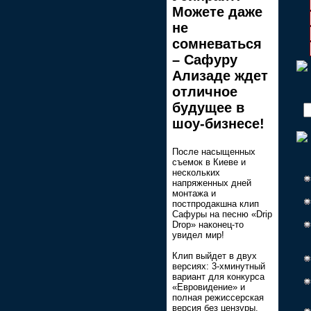
Можете даже
не
сомневаться
– Сафуру
Ализаде ждет
отличное
будущее в
шоу-бизнесе!
После насыщенных
съемок в Киеве и
нескольких
напряженных дней
монтажа и
постпродакшна клип
Сафуры на песню «Drip
Drop» наконец-то
увидел мир!
Клип выйдет в двух
версиях: 3-хминутный
вариант для конкурса
«Евровидение» и
полная режиссерская
версия без цензуры.