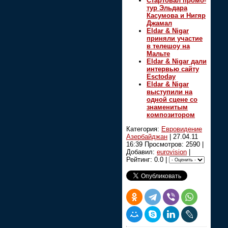
Стартовал промо-
тур Эльдара
Касумова и Нигяр
Джамал
Eldar & Nigar
приняли участие
в телешоу на
Мальте
Eldar & Nigar дали
интервью сайту
Esctoday
Eldar & Nigar
выступили на
одной сцене со
знаменитым
композитором
Категория:
Евровидение
Азербайджан
|
27.04.11
16:39
Просмотров: 2590 |
Добавил:
eurovision
|
Рейтинг: 0.0 |