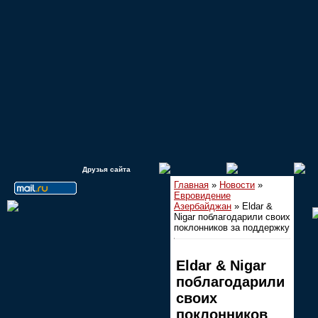
Друзья сайта
Главная
»
Новости
»
Евровидение
Азербайджан
» Eldar &
Nigar поблагодарили своих
поклонников за поддержку
Eldar & Nigar
поблагодарили
своих
поклонников