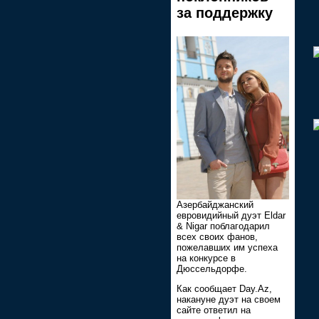
за поддержку
Азербайджанский
евровидийный дуэт Eldar
& Nigar поблагодарил
всех своих фанов,
пожелавших им успеха
на конкурсе в
Дюссельдорфе.
Как сообщает Day.Az,
накануне дуэт на своем
сайте ответил на