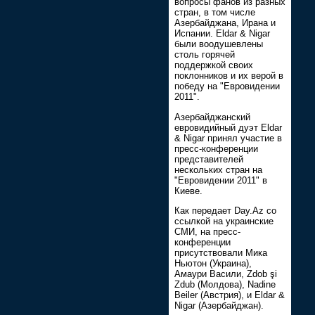
вопросы фанов из разных
стран, в том числе
Азербайджана, Ирана и
Испании. Eldar & Nigar
были воодушевлены
столь горячей
поддержкой своих
поклонников и их верой в
победу на "Евровидении
2011".
Азербайджанский
евровидийный дуэт Eldar
& Nigar принял участие в
пресс-конференции
представителей
нескольких стран на
"Евровидении 2011" в
Киеве.
Как передает Day.Az со
ссылкой на украинские
СМИ, на пресс-
конференции
присутствовали Мика
Ньютон (Украина),
Амаури Васили, Zdob şi
Zdub (Молдова), Nadine
Beiler (Австрия), и Eldar &
Nigar (Азербайджан).