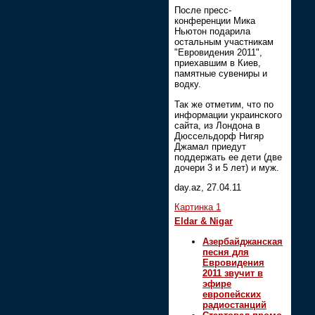
После пресс-
конференции Мика
Ньютон подарила
остальным участникам
"Евровидения 2011",
приехавшим в Киев,
памятные сувениры и
водку.
Так же отметим, что по
информации украинского
сайта, из Лондона в
Дюссельдорф Нигяр
Джамал приедут
поддержать ее дети (две
дочери 3 и 5 лет) и муж.
day.az, 27.04.11
Картинка 1
Eldar & Nigar
Азербайджанская
песня для
Евровидения
2011 звучит в
эфире
европейских
радиостанций