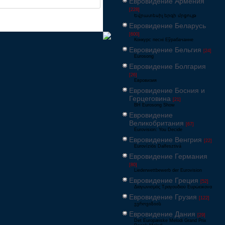
Евровидение Армения
[228]
Եվրատեսիլ երգի մրցույթ
Евровидение Беларусь
[600]
Конкурс песні Еўрабачанне
Евровидение Бельгия
[24]
Eurosong
Евровидение Болгария
[26]
Евровизия
Евровидение Босния и
Герцеговина
[21]
BH Eurosong Show
Евровидение
Великобритания
[67]
Eurovision: You Decide
Евровидение Венгрия
[22]
Eurovíziós Dalfesztivá
Евровидение Германия
[80]
Liederwettbewerb der Eurovision
Евровидение Греция
[52]
Διαγωνισμός Τραγουδιού Ευρώεικονα
Евровидение Грузия
[122]
ევროვიზიის
Евровидение Дания
[29]
Det Europæiske Melodi Grand Prix