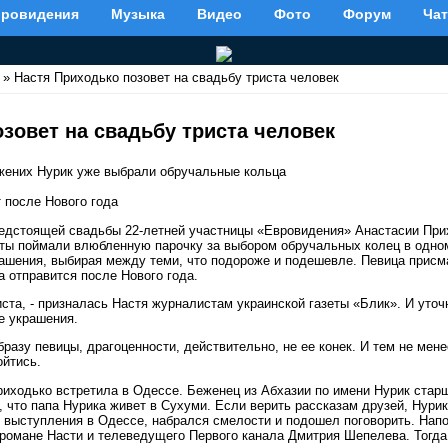
вровидения
Музыка
Видео
Фото
Форум
Чат
» Настя Приходько позовет на свадьбу триста человек
зовет на свадьбу триста человек
жених Нурик уже выбрали обручальные кольца
 после Нового года
едстоящей свадьбы 22-летней участницы «Евровидения» Анастасии Прих
ты поймали влюбленную парочку за выбором обручальных колец в одно
ашения, выбирая между теми, что подороже и подешевле. Певица присм
а отправится после Нового года.
иста, - призналась Настя журналистам украинской газеты «Блик». И уточ
е украшения.
разу певицы, драгоценности, действительно, не ее конек. И тем не мене
ойтись.
иходько встретила в Одессе. Беженец из Абхазии по имени Нурик старш
, что папа Нурика живет в Сухуми. Если верить рассказам друзей, Нури
е выступления в Одессе, набрался смелости и подошел поговорить. Нап
романе Насти и телеведущего Первого канала Дмитрия Шепелева. Тогда