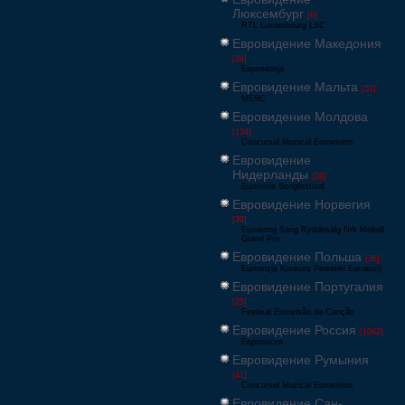
Люксембург
[6]
RTL Luxembourg LSC
Евровидение Македония
[24]
Евровизија
Евровидение Мальта
[51]
MESC
Евровидение Молдова
[134]
Concursul Muzical Eurovision
Евровидение
Нидерланды
[26]
Eurovisie Songfestival
Евровидение Норвегия
[39]
Eurosong Sang Ryddesalg Nrk Melodi
Grand Prix
Евровидение Польша
[36]
Eurowizja Konkurs Piosenki Eurowizji
Евровидение Португалия
[25]
Festival Eurovisão da Canção
Евровидение Россия
[1062]
Европесня
Евровидение Румыния
[41]
Concursul Muzical Eurovision
Евровидение Сан-