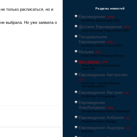
Разделы новостей
не только расписаться, но и
Евровидение
[1858]
Eurovision Song Contest ESC
 не выбрала. Но уже заявила о
Детское Евровидение
[878]
Junior Eurovision Song Contest JESC
Танцевальное
Евровидение
[106]
Eurovision Dance Contest EDC
Музыка
[257]
Music Songs Поп-музыка Песни
Шоу-бизнес
[564]
Show Business Музыкальная
индустрия
Евровидение Австралия
[17]
Eurovision – Australia Decides
Австралия решает
Евровидение Австрия
[24]
Ö3-Wecker Ö3 Будильник
Евровидение
Азербайджан
[549]
Avrovijn Avroviziya Mahnı Müsabiqəsi
Евровидение Албания
[32]
Festivali Evropian i Këngës
Евровидение Андорра
[15]
Eurovisió