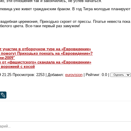
о, эти отношения так и закончились, не успев начаться.
певица уже живет гражданским браком. В год Тигра молодые планируют 
свадебная церемония, Приходько скроет от прессы. Платье невеста пока
 белого цвета. Все-таки первый раз замужем!
т участие в отборочном туре на «Евровидение»
помогут Приходько поехать на «Евровидение»?
ии-2009"
е от «фашистского» скандала на «Евровидении»
 ворожеей с косой
9 21:25
Просмотров: 2253 | Добавил:
eurovision
| Рейтинг: 0.0 |