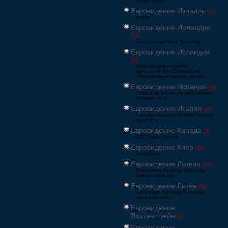
Dansk Melodi
Евровидение Израиль
[71]
‏אירוויזיון
Евровидение Ирландия
[27]
The Late Late Show Eurosong
Евровидение Исландия
[21]
Söngvakeppni evrópskra
sjónvarpsstöðva Европейский
телевизионный конкурс певцов
Евровидение Испания
[79]
Festival de la Canción de Eurovisión
Benidorm Fest
Евровидение Италия
[27]
Concorso Eurovisione della Canzone
San Remo
Евровидение Канада
[3]
CBC/Radio-Canada
Евровидение Кипр
[52]
Γιουροβίζιον
Евровидение Латвия
[125]
Eirodziesma Eirovīzija Eirovīzijas
dziesmu konkurss
Евровидение Литва
[65]
Eurovizijoje Eurovizija Eurovizijos
dainų konkursas
Евровидение
Лихтенштейн
[6]
Евровидение