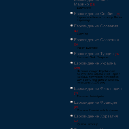
Марино
[23]
Eurovisione
Евровидение Сербия
[39]
Еуровисион Pesma Evrovizije Песма
Евровизије
Евровидение Словакия
[13]
Eurovízia
Евровидение Словения
[26]
Pesem Evrovizije
Евровидение Турция
[66]
Eurovision Şarkı Yarışması
Евровидение Украина
[796]
Пісенний конкурс Євробачення
Конкурс пісні Євробачення - одне з
найбільш популярних телевізійних
шоу в світі, проводиться щорічно,
починаючи з 1956 року
Евровидение Финляндия
[33]
Eurovision laulukilpailu
Евровидение Франция
[49]
Concours Eurovision de la chanson
Евровидение Хорватия
[22]
Pjesma Eurovizije