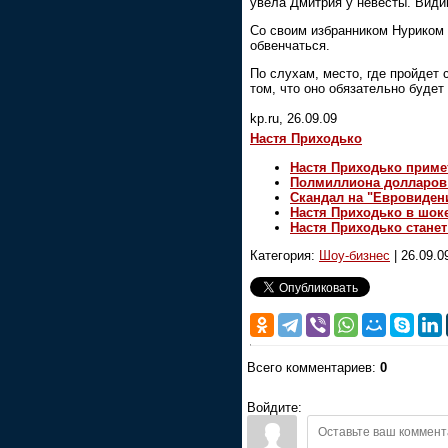
увела Дмитрия у невесты. Видим
Со своим избранником Нуриком 
обвенчаться.
По слухам, место, где пройдет 
том, что оно обязательно будет
kp.ru, 26.09.09
Настя Приходько
Настя Приходько приме
Полмиллиона долларов 
Скандал на "Евровиден
Настя Приходько в шок
Настя Приходько станет
Категория:
Шоу-бизнес
|
26.09.0
Всего комментариев:
0
Войдите: