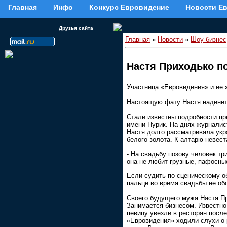
Главная
Инфо
Конкурс Евровидение
Новости Е
Друзья сайта
Главная
»
Новости
»
Шоу-бизнес
Настя Приходько по
Участница «Евровидения» и ее 
Настоящую фату Настя наденет
Стали известны подробности пр
имени Нурик. На днях журналис
Настя долго рассматривала укр
белого золота. К алтарю невест
- На свадьбу позову человек тр
она не любит грузные, пафосны
Если судить по сценическому об
пальце во время свадьбы не об
Своего будущего мужа Настя Пр
Занимается бизнесом. Известно
певицу увезли в ресторан посл
«Евровидения» ходили слухи о 