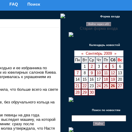
FAQ
Поиск
Форма входа
Войти через uID
Старая форма входа
Календарь новостей
«
Сентябрь 2009
»
Пн
Вт
Ср
Чт
Пт
Сб
Вс
1
2
3
4
5
6
одько и ее избранника по
м из ювелирных салонов Киева.
7
8
9
10
11
12
13
атривалась к украшениям из
14
15
16
17
18
19
20
21
22
23
24
25
26
27
нила, что больше всего на свете
28
29
30
е, без обручального кольца на
Поиск по новостям
е певицы на два года.
к выследил машину, на которой
омним: сразу после
 молва утверждала, что Настя