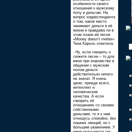
особенности своего
отношения к мужскому
полу и деньгам. На
вопрос корреспондента
о том, какое место
занимают деньги в её
жизни и правдива ли в
этом плане её песня
«Money doesn’t metter»
Тина Кароль ответила:
- Ну, если говорить о
сюжете песни – то для
меня при знакомстве и
общении с мужским
полом деньги
действительно ничего
не значат. Я очень
ценю, прежде всего,
интеллект и
человеческие
качества. А если
говорить об
отношениях со своими
собственными
деньгами, то я к ним
отношусь спокойно, без
лишних эмоций, но с
большим уважением. У
меня получается так: