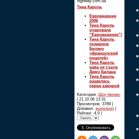
highway.com.ua
Тина Кароль
Евровидение
2006
Тина Кароль
очаровала
“Евровидение”!
Тина Кароль
подарила
Билану
«французский
поцелуй»
Тина Кароль
едва не съела
Диму Билана
Тина Кароль
разделась
перед камерой
Категория:
Шоу-бизнес
|
21.10.06 13:31
Просмотров: 3789 |
Добавил:
eurovision
|
Рейтинг: 4.0 |