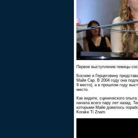
Первое выступление певицы сос
Боснию и Герцеговину предста
Майя Сар. В 2004 году она подп
9 место), а в прошлом году вы
место.
Как видите, сценического опыта
начала всего пару лет назад. Т
которыми Майе довелось поработ
Korake Ti Znam.