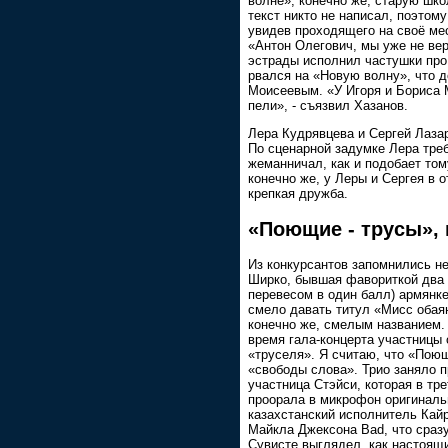
волне», конечно же, старую шк
текст никто не написал, поэтому
увидев проходящего на своё мес
«Антон Олегович, мы уже не вер
эстрады исполнил частушки про
рвался на «Новую волну», что 
Моисеевым. «У Игоря и Бориса М
пели», - съязвил Хазанов.
Лера Кудрявцева и Сергей Лазар
По сценарной задумке Лера треб
жеманничал, как и подобает том
конечно же, у Леры и Сергея в о
крепкая дружба.
«Поющие - трусы», 
Из конкурсантов запомнились не
Ширко, бывшая фавориткой два к
перевесом в один балл) армянке
смело давать титул «Мисс обая
конечно же, смелым названием. 
время гала-концерта участницы 
«труселя». Я считаю, что «Пою
«свободы слова». Трио заняло 
участница Стэйси, которая в тре
проорала в микрофон оригинал
казахстанский исполнитель Кайр
Майкла Джексона Bad, что сразу
Сувисте выглядел, как настоящий