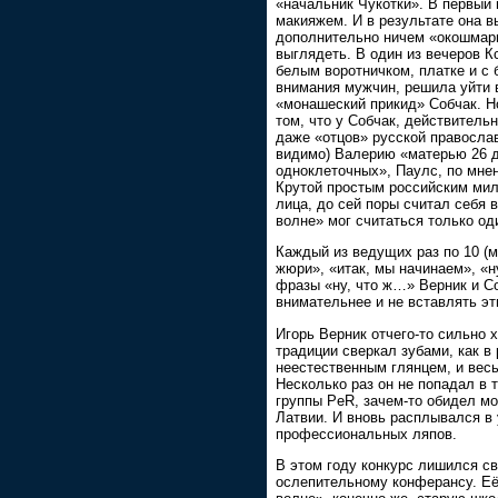
«начальник Чукотки». В первый 
макияжем. И в результате она 
дополнительно ничем «окошмари
выглядеть. В один из вечеров К
белым воротничком, платке и с 
внимания мужчин, решила уйти 
«монашеский прикид» Собчак. Но
том, что у Собчак, действитель
даже «отцов» русской православ
видимо) Валерию «матерью 26 д
одноклеточных», Паулс, по мне
Крутой простым российским мил
лица, до сей поры считал себ
волне» мог считаться только оди
Каждый из ведущих раз по 10 (
жюри», «итак, мы начинаем», «н
фразы «ну, что ж…» Верник и С
внимательнее и не вставлять э
Игорь Верник отчего-то сильно 
традиции сверкал зубами, как в
неестественным глянцем, и весь
Несколько раз он не попадал в 
группы PeR, зачем-то обидел мо
Латвии. И вновь расплывался в 
профессиональных ляпов.
В этом году конкурс лишился с
ослепительному конферансу. Её