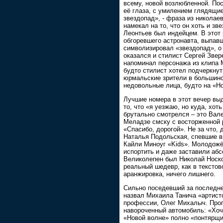
всему, новой возлюбленной. По
её глаза, с умилением глядящие
звездопад», - фраза из николае
намекал на то, что он хоть и з
Леонтьев был индейцем. В этот
обгоревшего астронавта, выпавш
символизировал «звездопад», о 
оказался и стилист Сергей Звер
напоминал персонажа из клипа 
будто стилист хотел подчеркнут
юрмальские зрители в большинст
недовольные лица, будто на «Н
Лучшие номера в этот вечер вы
то, что «я уезжаю, но куда, хот
брутально смотрелся – это Вал
Меладзе смску с восторженной р
«Спасибо, дорогой». Не за что,
Наталья Подольская, спевшие в
Кайли Миноуг «Kids». Молодожё
испортить и даже заставили абс
Великолепен был Николай Носко
реальный шедевр, как в текстов
аранжировка, ничего лишнего.
Сильно поседевший за последне
назвал Михаила Танича «артист
профессии, Олег Михалыч. Прог
навороченный автомобиль: «Хоч
«Новой волне» полно «понтярщик