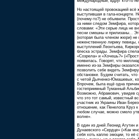
международный, вдруг кто-то не
Но настоящей провокацией всё 
выступившая в гала-концерте. Н
(почему-то?) не объявили. Прос
за ними следом Земфира, котор
словами: «Эти серые лица не в
песни смешны и прилизаны... Э
(которая была членом жюри) не 
неженственную лирику певицы, 
выступлений Леонтьева, Киркор
блеска эстрады. Земфира спела
«Созрела» и «Хочешь?» («Прости
появилась. Говорят, что милли
именно из-за Земфиры оказался 
позволить себе видеть Земфиру
обстановке. Будем считать, что
с четой Дьяченко-Юмашевых, ко
Впрочем, была ещё одна причин
гостеприимный Туманный Альбион
Возможно, Абрамович, увидев с
что это тот самый, известный в
участник из Украины Иван Бере
отношение, как Пенелопа Круз к
любом случае, можно смело утв
волне».
В один из дней Леонид Агутин 
Дунаевского «Сердце» («Как мн
себя хоть каплю эмоции, то её 