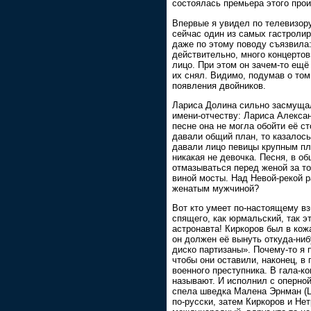
состоялась премьера этого про
Впервые я увидел по телевизор
сейчас один из самых гастроли
даже по этому поводу съязвила:
действительно, много концерто
лицо. При этом он зачем-то ещ
их снял. Видимо, подумав о том
появления двойников.
Лариса Долина сильно засмущал
имени-отчеству: Лариса Алексан
песне она не могла обойти её ст
давали общий план, то казалось
давали лицо певицы крупным пл
никакая не девочка. Песня, в о
отмазываться перед женой за то
виной мосты. Над Невой-рекой 
женатым мужчиной?
Вот кто умеет по-настоящему вз
спящего, как юрмальский, так э
астронавта! Киркоров был в кож
он должен её вынуть откуда-ниб
диско партизаны». Почему-то я 
чтобы они оставили, наконец, в
военного преступника. В гала-ко
называют. И исполнил с оперно
спела шведка Малена Эрнман (L
по-русски, затем Киркоров и Нет