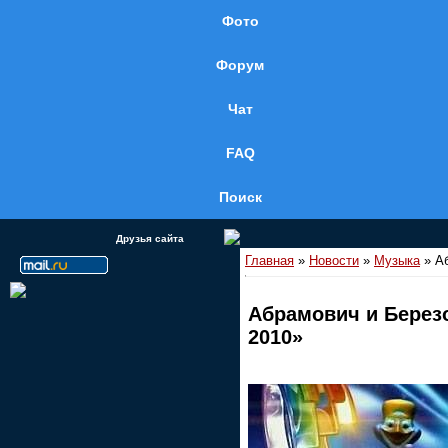
Фото
Форум
Чат
FAQ
Поиск
Друзья сайта
Главная
»
Новости
»
Музыка
» Аб
Абрамович и Берез
2010»