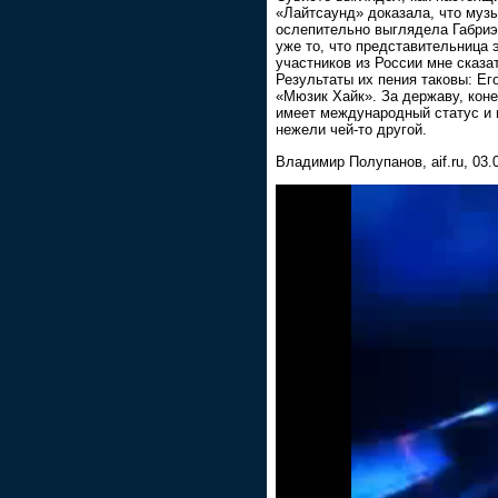
«Лайтсаунд» доказала, что музы
ослепительно выглядела Габриэл
уже то, что представительница
участников из России мне сказа
Результаты их пения таковы: Его
«Мюзик Хайк». За державу, коне
имеет международный статус и п
нежели чей-то другой.
Владимир Полупанов, aif.ru, 03.