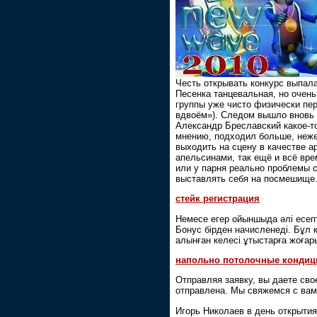
Честь открывать конкурс выпал
Песенка танцевальная, но очень 
группы уже чисто физически пер
вдвоём»). Следом вышло вновь 
Александр Бреславский какое-т
мнению, подходил больше, неже
выходить на сцену в качестве ар
апельсинами, так ещё и всё вре
или у парня реально проблемы 
выставлять себя на посмешище
стейк регистрация
Немесе егер ойыншыда әлі есепт
Бонус бірден начисленеді. Бұл к
алынған келесі ұтыстарға жоғар
напольно потолочные кондиц
Отправляя заявку, вы даете сво
отправлена. Мы свяжемся с вам
Игорь Николаев в день открыти