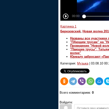
Картинка 1
Березовский
,
Новая волна 201
Названы все участники
"ПАющим трусам" на "Н
Проведение "Новой волн
"Пающие трусы", Татьян
волне"
Юрмалу забросают «Па
Категория:
Музыка
|
03.08.10 00:
Всего комментариев:
0
Войдите: