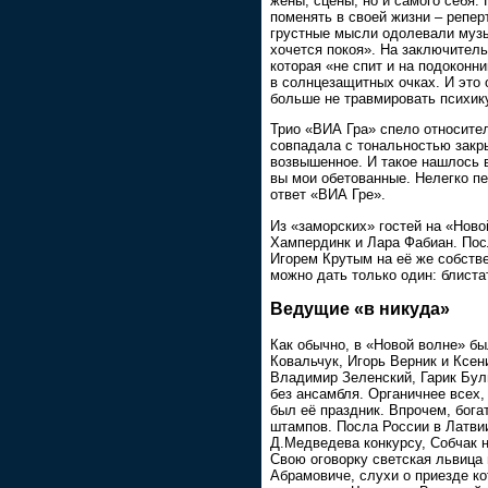
жены, сцены, но и самого себя. 
поменять в своей жизни – репер
грустные мысли одолевали музы
хочется покоя». На заключител
которая «не спит и на подоконн
в солнцезащитных очках. И это 
больше не травмировать психик
Трио «ВИА Гра» спело относите
совпадала с тональностью закры
возвышенное. И такое нашлось 
вы мои обетованные. Нелегко пе
ответ «ВИА Гре».
Из «заморских» гостей на «Ново
Хампердинк и Лара Фабиан. Пос
Игорем Крутым на её же собств
можно дать только один: блиста
Ведущие «в никуда»
Как обычно, в «Новой волне» б
Ковальчук, Игорь Верник и Ксен
Владимир Зеленский, Гарик Бул
без ансамбля. Органичнее всех,
был её праздник. Впрочем, бога
штампов. Посла России в Латви
Д.Медведева конкурсу, Собчак 
Свою оговорку светская львица 
Абрамовиче, слухи о приезде ко