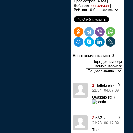
Просмотров: 4323 |
Добавил:
eurovision
|
Рейтинг: 0.0 |
Всего комментариев:
2
Порядок вывода
комментариев:
0
1
•
Hallelujah
21:34, 04.07.09
Обажаю их))
0
2
•
nAZ
21:23, 06.12.09
The