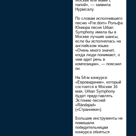
Москве или маме с
папой», — заявила
Нурмсалу.
По словам исполнившего
песню «Fre:dom» Рольфа
Юниора песня Urban
Symphony имела бы в
Москве лучшие шансы,
если бы исполнялась на
английском языке.
«Очень много значит,
когда люди понимают, о
чем идет речь в
композиции», — пояснил
он.
На 54-м конкурсе
«Евровидение», который
состоится в Москве 16
мая, Ur­ban Symphony
будет представлять
Эстонию песней
«Rändajad»
(«Странники»).
Большие инструменты не
помешали
победительницам
конкурса обняться