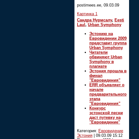
postimees.ee, 09.03.09
Картинка 1
Сандра Нурмсалу
,
Eesti
Laul
,
Urban Symphony
Эстонию на
Евровидении 2009
представит группа
Urban Symphony
Читатели
обвиняют Urban
Symphony в
плагиате
Эстония прошла в
финал
"Евровидения"
ERR объявляет о
начале
предварительного
этапа
"Евровидения"
Конкурс
эстонской песни
даст путевку на
"Евровидение"
Категория:
Евровидение
Эстония
|
09.03.09 15:12