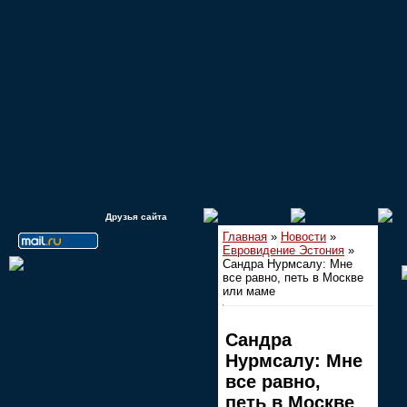
Друзья сайта
Главная
»
Новости
»
Евровидение Эстония
»
Сандра Нурмсалу: Мне
все равно, петь в Москве
или маме
Сандра
Нурмсалу: Мне
все равно,
петь в Москве