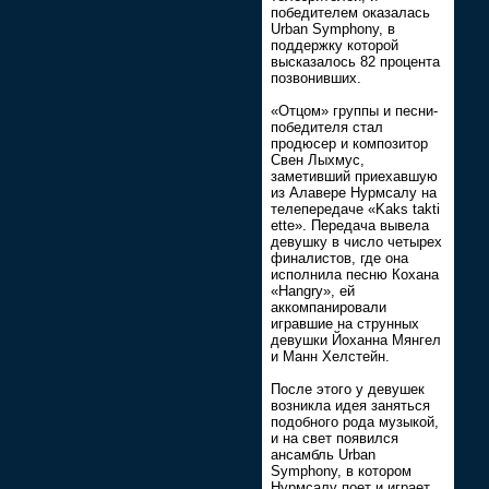
победителем оказалась
Urban Symphony, в
поддержку которой
высказалось 82 процента
позвонивших.
«Отцом» группы и песни-
победителя стал
продюсер и композитор
Свен Лыхмус,
заметивший приехавшую
из Алавере Нурмсалу на
телепередаче «Kaks takti
ette». Передача вывела
девушку в число четырех
финалистов, где она
исполнила песню Кохана
«Hang­ry», ей
аккомпанировали
игравшие на струнных
девушки Йоханна Мянгел
и Манн Хелстейн.
После этого у девушек
возникла идея заняться
подобного рода музыкой,
и на свет появился
ансамбль Urban
Symphony, в котором
Нурмсалу поет и играет