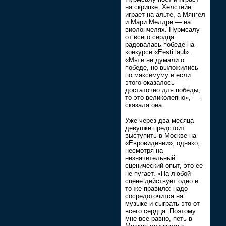
на скрипке. Хелстейн
играет на альте, а Мянгел
и Мари Мелдре — на
виолончелях. Нурмсалу
от всего сердца
радовалась победе на
конкурсе «Eesti laul».
«Мы и не думали о
победе, но выложились
по максимуму и если
этого оказалось
достаточно для победы,
то это великолепно», —
сказала она.
Уже через два месяца
девушке предстоит
выступить в Москве на
«Евровидении», однако,
несмотря на
незначительный
сценический опыт, это ее
не пугает. «На любой
сцене действует одно и
то же правило: надо
сосредоточится на
музыке и сыграть это от
всего сердца. Поэтому
мне все равно, петь в