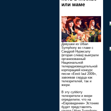
или маме
Девушки из Urban
Symphony во главе с
Сандрой Нурмсалу
(вторая слева) выиграли
организованный
Национальной
телерадиовещательной
корпорацией конкурс
песни «Eesti laul 2009»,
завоевав сердца как
телезрителей, так и
жюри.
В эту субботу
телезрители и жюри
определили, что на
«Евровидении» Эстонию
будет представлять
группа Urban Symphony