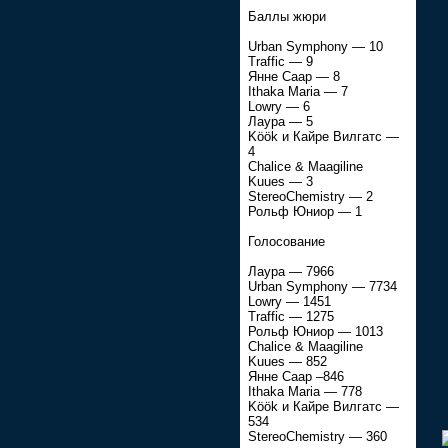
Баллы жюри
Urban Symphony — 10
Traffic — 9
Янне Саар — 8
Ithaka Maria — 7
Lowry — 6
Лаура — 5
Köök и Кайре Вилгатс —
4
Chalice & Maagiline
Kuues — 3
StereoChemistry — 2
Рольф Юниор — 1
Голосование
Лаура — 7966
Urban Symphony — 7734
Lowry — 1451
Traffic — 1275
Рольф Юниор — 1013
Chalice & Maagiline
Kuues — 852
Янне Саар –846
Ithaka Maria — 778
Köök и Кайре Вилгатс —
534
StereoChemistry — 360