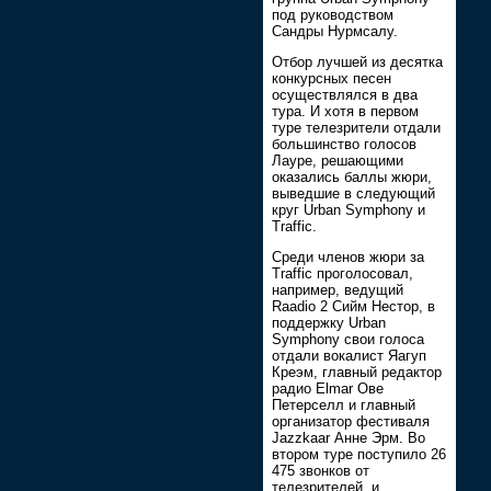
под руководством
Сандры Нурмсалу.
Отбор лучшей из десятка
конкурсных песен
осуществлялся в два
тура. И хотя в первом
туре телезрители отдали
большинство голосов
Лауре, решающими
оказались баллы жюри,
выведшие в следующий
круг Urban Symphony и
Traffic.
Среди членов жюри за
Traffic проголосовал,
например, ведущий
Raadio 2 Сийм Нестор, в
поддержку Urban
Symphony свои голоса
отдали вокалист Яагуп
Креэм, главный редактор
радио Elmar Ове
Петерселл и главный
организатор фестиваля
Jazzkaar Анне Эрм. Во
втором туре поступило 26
475 звонков от
телезрителей, и