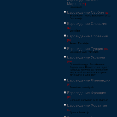
Марино
[23]
Eurovisione
Евровидение Сербия
[39]
Еуровисион Pesma Evrovizije Песма
Евровизије
Евровидение Словакия
[13]
Eurovízia
Евровидение Словения
[26]
Pesem Evrovizije
Евровидение Турция
[66]
Eurovision Şarkı Yarışması
Евровидение Украина
[796]
Пісенний конкурс Євробачення
Конкурс пісні Євробачення - одне з
найбільш популярних телевізійних
шоу в світі, проводиться щорічно,
починаючи з 1956 року
Евровидение Финляндия
[33]
Eurovision laulukilpailu
Евровидение Франция
[49]
Concours Eurovision de la chanson
Евровидение Хорватия
[22]
Pjesma Eurovizije