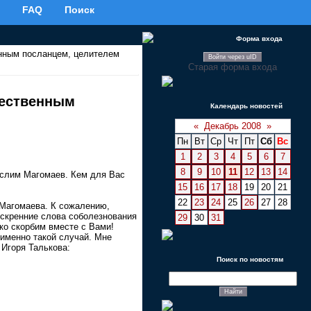
FAQ
Поиск
Форма входа
нным посланцем, целителем
Войти через uID
Старая форма входа
жественным
Календарь новостей
«
Декабрь 2008
»
Пн
Вт
Ср
Чт
Пт
Сб
Вс
1
2
3
4
5
6
7
8
9
10
11
12
13
14
услим Магомаев. Кем для Вас
15
16
17
18
19
20
21
22
23
24
25
26
27
28
а Магомаева. К сожалению,
искренние слова соболезнования
29
30
31
ко скорбим вместе с Вами!
 именно такой случай. Мне
 Игоря Талькова:
Поиск по новостям