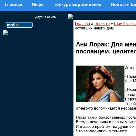
Главная
Инфо
Конкурс Евровидение
Новости Е
Друзья сайта
Главная
»
Новости
»
Шоу-бизнес
уставших наших душ
Ани Лорак: Для ме
посланцем, целите
Интер
- Пан
был М
- Нач
повод
в свя
Порой
отчего-то вспоминается несрав
Глаза таких божественных посл
Всегда печальны и верны мечте
И в хаосе проблем, их души веч
Что заблудились в темноте.