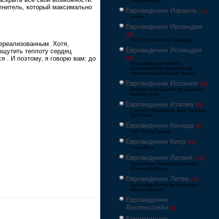
Dansk Melodi
лнитель, который максимально
Евровидение Израиль
[71]
‏אירוויזיון
Евровидение Ирландия
[27]
The Late Late Show Eurosong
нереализованным. Хотя,
Евровидение Исландия
ощутить теплоту сердец
я . И поэтому, я говорю вам: до
[21]
Söngvakeppni evrópskra
sjónvarpsstöðva Европейский
телевизионный конкурс певцов
Евровидение Испания
[79]
Festival de la Canción de Eurovisión
Benidorm Fest
Евровидение Италия
[27]
Concorso Eurovisione della Canzone
San Remo
Евровидение Канада
[3]
CBC/Radio-Canada
Евровидение Кипр
[52]
Γιουροβίζιον
Евровидение Латвия
[125]
Eirodziesma Eirovīzija Eirovīzijas
dziesmu konkurss
Евровидение Литва
[65]
Eurovizijoje Eurovizija Eurovizijos
dainų konkursas
Евровидение
Лихтенштейн
[6]
Евровидение