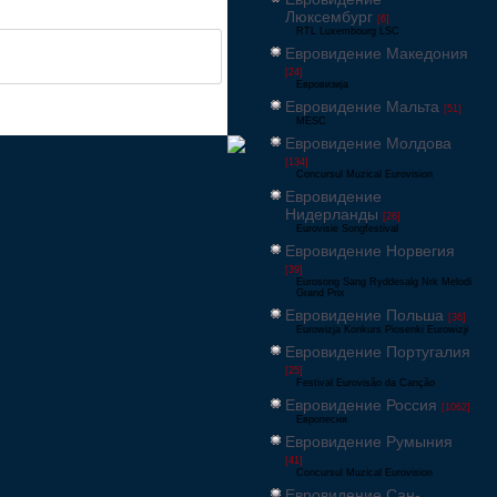
Люксембург
[6]
RTL Luxembourg LSC
Евровидение Македония
[24]
Евровизија
Евровидение Мальта
[51]
MESC
Евровидение Молдова
[134]
Concursul Muzical Eurovision
Евровидение
Нидерланды
[26]
Eurovisie Songfestival
Евровидение Норвегия
[39]
Eurosong Sang Ryddesalg Nrk Melodi
Grand Prix
Евровидение Польша
[36]
Eurowizja Konkurs Piosenki Eurowizji
Евровидение Португалия
[25]
Festival Eurovisão da Canção
Евровидение Россия
[1062]
Европесня
Евровидение Румыния
[41]
Concursul Muzical Eurovision
Евровидение Сан-