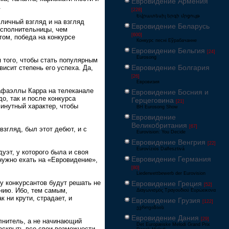
Евровидение Армения
.
[228]
Եվրատեսիլ երգի մրցույթ
 личный взгляд и на взгляд
Евровидение Беларусь
исполнительницы, чем
[600]
том, победа на конкурсе
Конкурс песні Еўрабачанне
Евровидение Бельгия
[24]
Eurosong
 того, чтобы стать популярным
Евровидение Болгария
исит степень его успеха. Да,
[26]
Евровизия
Рафаэллы Карра на телеканале
Евровидение Босния и
до, так и после конкурса
Герцеговина
[21]
минутный характер, чтобы
BH Eurosong Show
Евровидение
Великобритания
[67]
згляд, был этот дебют, и с
Eurovision: You Decide
Евровидение Венгрия
[22]
Eurovíziós Dalfesztivá
эт, у которого была и своя
Евровидение Германия
 нужно ехать на «Евровидение»,
[80]
Liederwettbewerb der Eurovision
у конкурсантов будут решать не
Евровидение Греция
[52]
нию. Ибо, тем самым,
Διαγωνισμός Τραγουδιού Ευρώεικονα
 ни крути, страдает, и
Евровидение Грузия
[122]
ევროვიზიის
Евровидение Дания
[29]
лнитель, а не начинающий
Det Europæiske Melodi Grand Prix
аскрыть все свои возможности.