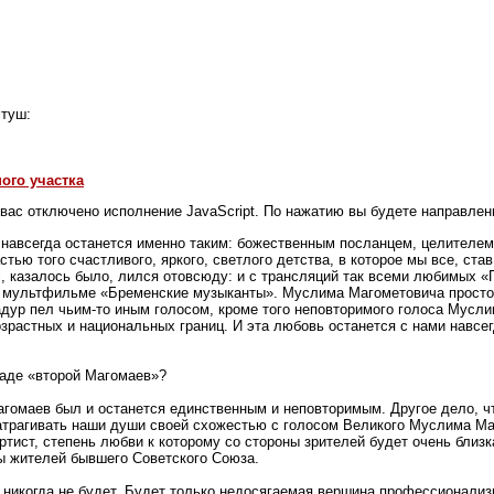
 туш:
ого участка
 вас отключено исполнение JavaScript. По нажатию вы будете направле
навсегда останется именно таким: божественным посланцем, целителем
стью того счастливого, яркого, светлого детства, в которое мы все, ста
с, казалось было, лился отовсюду: и с трансляций так всеми любимых «
 мультфильме «Бременские музыканты». Муслима Магометовича просто 
адур пел чьим-то иным голосом, кроме того неповторимого голоса Мусл
озрастных и национальных границ. И эта любовь останется с нами навсе
раде «второй Магомаев»?
Магомаев был и останется единственным и неповторимым. Другое дело, ч
затрагивать наши души своей схожестью с голосом Великого Муслима Ма
тист, степень любви к которому со стороны зрителей будет очень близк
 жителей бывшего Советского Союза.
никогда не будет. Будет только недосягаемая вершина профессионализм