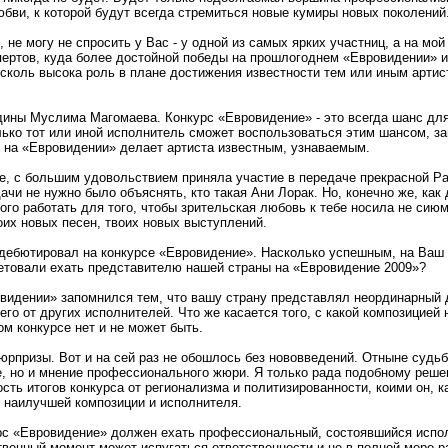
ви, к которой будут всегда стремиться новые кумиры новых поколений
 не могу не спросить у Вас - у одной из самых ярких участниц, а на мой
пертов, куда более достойной победы на прошлогоднем «Евровидении» 
 сколь высока роль в плане достижения известности тем или иным артис
одины Муслима Магомаева. Конкурс «Евровидение» - это всегда шанс для
лько тот или иной исполнитель сможет воспользоваться этим шансом, зав
 на «Евровидении» делает артиста известным, узнаваемым.
ме, с большим удовольствием приняла участие в передаче прекрасной 
ачи не нужно было объяснять, кто такая Ани Лорак. Но, конечно же, как 
ого работать для того, чтобы зрительская любовь к тебе носила не сию
оих новых песен, твоих новых выступлений.
дебютировал на конкурсе «Евровидение». Насколько успешным, на Ваш в
етовали ехать представителю нашей страны на «Евровидение 2009»?
видении» запомнился тем, что вашу страну представлял неординарный ду
го от других исполнителей. Что же касается того, с какой композицией
ом конкурсе нет и не может быть.
юрпризы. Вот и на сей раз не обошлось без нововведений. Отныне судьб
е, но и мнение профессионального жюри. Я только рада подобному реше
ть итогов конкурса от регионализма и политизированности, коими он, как
 наилучшей композиции и исполнителя.
урс «Евровидение» должен ехать профессиональный, состоявшийся испо
твенный момент может испугаться ответственности и не в полной мере р