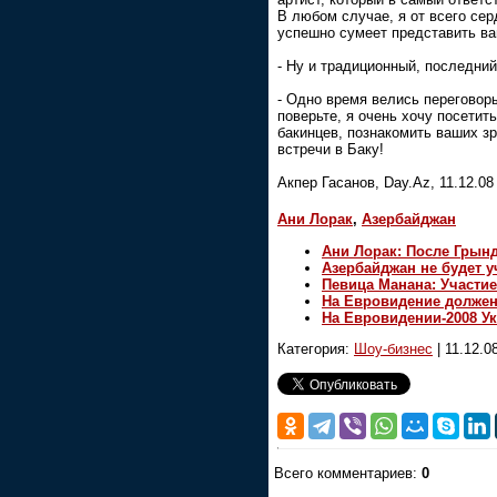
В любом случае, я от всего се
успешно сумеет представить ва
- Ну и традиционный, последний
- Одно время велись переговоры
поверьте, я очень хочу посети
бакинцев, познакомить ваших зр
встречи в Баку!
Акпер Гасанов, Day.Az, 11.12.08
Ани Лорак
,
Азербайджан
Ани Лорак: После Грын
Азербайджан не будет у
Певица Манана: Участие
На Евровидение должен
На Евровидении-2008 Ук
Категория:
Шоу-бизнес
|
11.12.0
Всего комментариев:
0