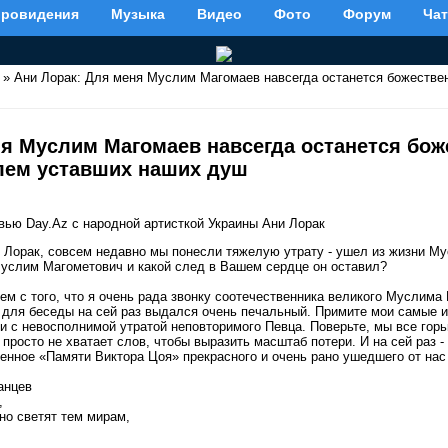
вровидения
Музыка
Видео
Фото
Форум
Чат
» Ани Лорак: Для меня Муслим Магомаев навсегда останется божестве
ня Муслим Магомаев навсегда останется бо
лем уставших наших душ
вью Day.Az с народной артисткой Украины Ани Лорак
и Лорак, совсем недавно мы понесли тяжелую утрату - ушел из жизни М
услим Магометович и какой след в Вашем сердце он оставил?
нем с того, что я очень рада звонку соотечественника великого Муслим
 для беседы на сей раз выдался очень печальный. Примите мои самые 
зи с невосполнимой утратой неповторимого Певца. Поверьте, мы все горь
 просто не хватает слов, чтобы выразить масштаб потери. И на сей раз -
ненное «Памяти Виктора Цоя» прекрасного и очень рано ушедшего от нас
анцев
,
но светят тем мирам,