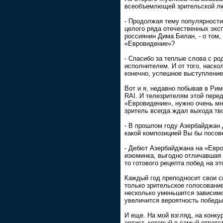
всеобъемлющей зрительской люб
- Продолжая тему популярности,
целого ряда отечественных экс
россиянин Дима Билан, - о том,
«Евровидение»?
- Спасибо за теплые слова с р
исполнителем. И от того, наско
конечно, успешное выступление
Вот и я, недавно побывав в Ри
RAI. И телезрителям этой перед
«Евровидение», нужно очень мн
зритель всегда ждал выхода тв
- В прошлом году Азербайджан 
какой композицией Вы бы посов
- Дебют Азербайджана на «Евро
изюминка, выгодно отличавшая е
то готового рецепта побед на эт
Каждый год преподносит свои с
только зрительское голосовани
несколько уменьшится зависимос
увеличится вероятность победы
И еще. На мой взгляд, на конк
артист, который в самый ответс