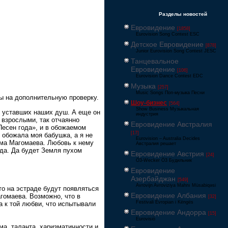
Разделы новостей
Евровидение
[1858]
Eurovision Song Contest ESC
Детское Евровидение
[878]
Junior Eurovision Song Contest JESC
Танцевальное
Евровидение
[106]
Eurovision Dance Contest EDC
Музыка
[257]
Music Songs Поп-музыка Песни
ны на дополнительную проверку.
Шоу-бизнес
[564]
Show Business Музыкальная
 уставших наших душ. А еще он
индустрия
в взрослыми, так отчаянно
Евровидение Австралия
Песен года», и в обожаемом
[17]
обожала моя бабушка, а я не
Eurovision – Australia Decides
има Магомаева. Любовь к нему
Австралия решает
гда. Да будет Земля пухом
Евровидение Австрия
[24]
Ö3-Wecker Ö3 Будильник
Евровидение
Азербайджан
[549]
Avrovijn Avroviziya Mahnı Müsabiqəsi
то на эстраде будут появляться
Евровидение Албания
гомаева. Возможно, что в
[32]
Festivali Evropian i Këngës
а к той любви, что испытывали
Евровидение Андорра
[15]
Eurovisió
а, таланта, харизматичности и