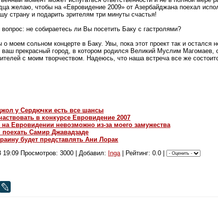
рдца желаю, чтобы на «Евровидение 2009» от Азербайджана поехал испо
шу страну и подарить зрителям три минуты счастья!
 вопрос: не собираетесь ли Вы посетить Баку с гастролями?
 о моем сольном концерте в Баку. Увы, пока этот проект так и остался 
ть ваш прекрасный город, в котором родился Великий Муслим Магомаев, 
ителей с моим творчеством. Надеюсь, что наша встреча все же состоитс
джол у Сердючки есть все шансы
частвовать в конкурсе Евровидение 2007
 на Евровидении невозможно из-за моего замужества
 поехать Самир Джавадзаде
раину будет представлять Ани Лорак
8 19:09
Просмотров: 3000 | Добавил:
Inga
| Рейтинг: 0.0 |