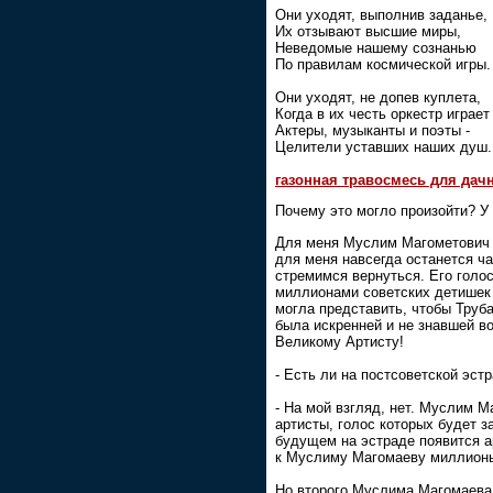
Они уходят, выполнив заданье,
Их отзывают высшие миры,
Неведомые нашему сознанью
По правилам космической игры.
Они уходят, не допев куплета,
Когда в их честь оркестр играет
Актеры, музыканты и поэты -
Целители уставших наших душ.
газонная травосмесь для дачн
Почему это могло произойти? У
Для меня Муслим Магометович 
для меня навсегда останется ча
стремимся вернуться. Его голо
миллионами советских детишек
могла представить, чтобы Труб
была искренней и не знавшей в
Великому Артисту!
- Есть ли на постсоветской эст
- На мой взгляд, нет. Муслим 
артисты, голос которых будет 
будущем на эстраде появится ар
к Муслиму Магомаеву миллионы
Но второго Муслима Магомаева 