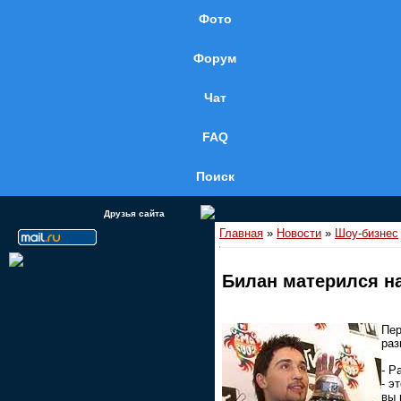
Фото
Форум
Чат
FAQ
Поиск
Друзья сайта
Главная
»
Новости
»
Шоу-бизнес
Билан матерился н
Пер
раз
- Р
- э
вы 