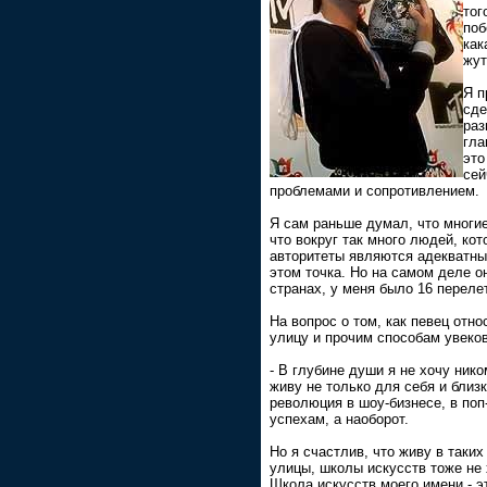
тог
поб
как
жут
Я п
сде
раз
гла
это
сей
проблемами и сопротивлением.
Я сам раньше думал, что многи
что вокруг так много людей, кот
авторитеты являются адекватным
этом точка. Но на самом деле о
странах, у меня было 16 перелет
На вопрос о том, как певец отно
улицу и прочим способам увеков
- В глубине души я не хочу нико
живу не только для себя и близк
революция в шоу-бизнесе, в поп
успехам, а наоборот.
Но я счастлив, что живу в таких
улицы, школы искусств тоже не 
Школа искусств моего имени - эт