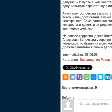
депутат. – И пусть в нем участ
одну большую строительную п
Анастасия Волочкова выразила 
всего, наши достижения в искус
иностранцев. Сама балерина гот
интересна и детям, и их родите
зрелищное действо.
На вопрос корреспондента Inter
Анастасия Волочкова уверенно 
неоднократно бывал на моих ко
должен заниматься своим делом
intermedia2.ru, 06.06.08
Категория:
Евровидение Россия
Всего комментариев:
0
Войдите: