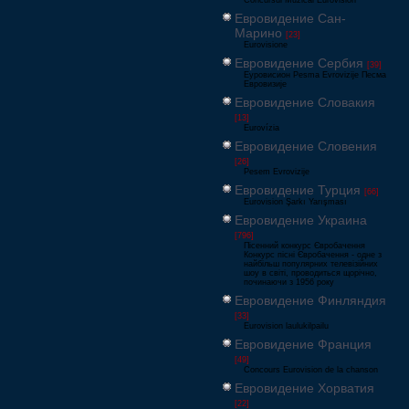
Concursul Muzical Eurovision
Евровидение Сан-
Марино
[23]
Eurovisione
Евровидение Сербия
[39]
Еуровисион Pesma Evrovizije Песма
Евровизије
Евровидение Словакия
[13]
Eurovízia
Евровидение Словения
[26]
Pesem Evrovizije
Евровидение Турция
[66]
Eurovision Şarkı Yarışması
Евровидение Украина
[796]
Пісенний конкурс Євробачення
Конкурс пісні Євробачення - одне з
найбільш популярних телевізійних
шоу в світі, проводиться щорічно,
починаючи з 1956 року
Евровидение Финляндия
[33]
Eurovision laulukilpailu
Евровидение Франция
[49]
Concours Eurovision de la chanson
Евровидение Хорватия
[22]