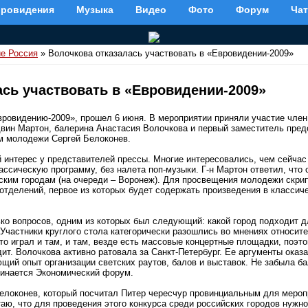
вровидения
Музыка
Видео
Фото
Форум
Чат
е Россия
» Волочкова отказалась участвовать в «Евровидении-2009»
ась участвовать в «Евровидении-2009»
ровидению-2009», прошел 6 июня. В мероприятии приняли участие член
вин Мартон, балерина Анастасия Волочкова и первый заместитель пре
м молодежи Сергей Белоконев.
интерес у представителей прессы. Многие интересовались, чем сейчас 
ассическую программу, без налета поп-музыки. Г-н Мартон ответил, что
йским городам (на очереди – Воронеж). Для просвещения молодежи скри
отделений, первое из которых будет содержать произведения в классиче
ько вопросов, одним из которых был следующий: какой город подходит д
Участники круглого стола категорически разошлись во мнениях относите
то играл и там, и там, везде есть массовые концертные площадки, поэт
ит. Волочкова активно ратовала за Санкт-Петербург. Ее аргументы оказ
ющий опыт организации светских раутов, балов и выставок. Не забыла ба
чинается Экономический форум.
елоконев, который посчитал Питер чересчур провинциальным для меропр
аю, что для проведения этого конкурса среди российских городов нужно