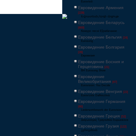
Eurovisió
Евровидение Армения
[228]
Եվրատեսիլ երգի մրցույթ
Евровидение Беларусь
[600]
Конкурс песні Еўрабачанне
Евровидение Бельгия
[24]
Eurosong
Евровидение Болгария
[26]
Евровизия
Евровидение Босния и
Герцеговина
[21]
BH Eurosong Show
Евровидение
Великобритания
[67]
Eurovision: You Decide
Евровидение Венгрия
[22]
Eurovíziós Dalfesztivá
Евровидение Германия
[80]
Liederwettbewerb der Eurovision
Евровидение Греция
[52]
Διαγωνισμός Τραγουδιού Ευρώεικονα
Евровидение Грузия
[122]
ევროვიზიის