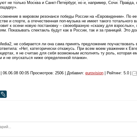
вуют не только Москва и Санкт-Петербург, но и, например, Сочи. Правда,
лощадку».
сомнение в мировом резонансе победы России на «Евровидении». По ее
стве и спорте, а отечественная поп-музыка не имеет такого тотального 
овит к осени новую постановку – своеобразную «сказку для взрослых», 
лям. Показывать спектакль будут как в России, так и за границей. Это 
Media2, не собирается ли она сама принять предложение поучаствовать 
ответила: «Нет, категорически откажусь. При всем моем уважении к Ев
нцертах, я не считаю для себя возможным исполнять ту роль, которая 
 и не опускаться ниже определенной планки».
|
06.06.08 00:05
Просмотров: 2506 | Добавил:
eurovision
| Рейтинг: 5.0 |