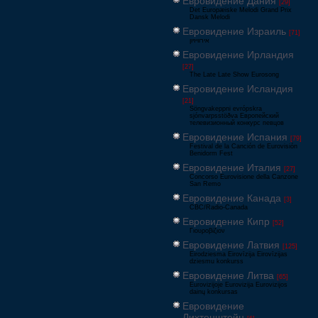
Евровидение Дания
[29]
Det Europæiske Melodi Grand Prix
Dansk Melodi
Евровидение Израиль
[71]
‏אירוויזיון
Евровидение Ирландия
[27]
The Late Late Show Eurosong
Евровидение Исландия
[21]
Söngvakeppni evrópskra
sjónvarpsstöðva Европейский
телевизионный конкурс певцов
Евровидение Испания
[79]
Festival de la Canción de Eurovisión
Benidorm Fest
Евровидение Италия
[27]
Concorso Eurovisione della Canzone
San Remo
Евровидение Канада
[3]
CBC/Radio-Canada
Евровидение Кипр
[52]
Γιουροβίζιον
Евровидение Латвия
[125]
Eirodziesma Eirovīzija Eirovīzijas
dziesmu konkurss
Евровидение Литва
[65]
Eurovizijoje Eurovizija Eurovizijos
dainų konkursas
Евровидение
Лихтенштейн