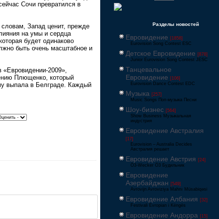
 сейчас Сочи превратился в
Разделы новостей
 словам, Запад ценит, прежде
влияния на умы и сердца
Евровидение
[1858]
которая будет одинаково
Eurovision Song Contest ESC
должно быть очень масштабное и
Детское Евровидение
[878]
Junior Eurovision Song Contest JESC
Танцевальное
в «Евровидении-2009»,
Евровидение
гению Плющенко, который
[106]
Eurovision Dance Contest EDC
ему выпала в Белграде. Каждый
Музыка
[257]
Music Songs Поп-музыка Песни
Шоу-бизнес
[564]
Show Business Музыкальная
индустрия
Евровидение Австралия
[17]
Eurovision – Australia Decides
Австралия решает
Евровидение Австрия
[24]
Ö3-Wecker Ö3 Будильник
Евровидение
Азербайджан
[549]
Avrovijn Avroviziya Mahnı Müsabiqəsi
Евровидение Албания
[32]
Festivali Evropian i Këngës
Евровидение Андорра
[15]