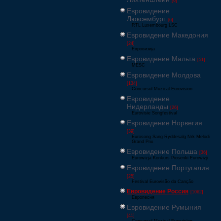
[6]
Евровидение
Люксембург
[6]
RTL Luxembourg LSC
Евровидение Македония
[24]
Евровизија
Евровидение Мальта
[51]
MESC
Евровидение Молдова
[134]
Concursul Muzical Eurovision
Евровидение
Нидерланды
[26]
Eurovisie Songfestival
Евровидение Норвегия
[39]
Eurosong Sang Ryddesalg Nrk Melodi
Grand Prix
Евровидение Польша
[36]
Eurowizja Konkurs Piosenki Eurowizji
Евровидение Португалия
[25]
Festival Eurovisão da Canção
Евровидение Россия
[1062]
Европесня
Евровидение Румыния
[41]