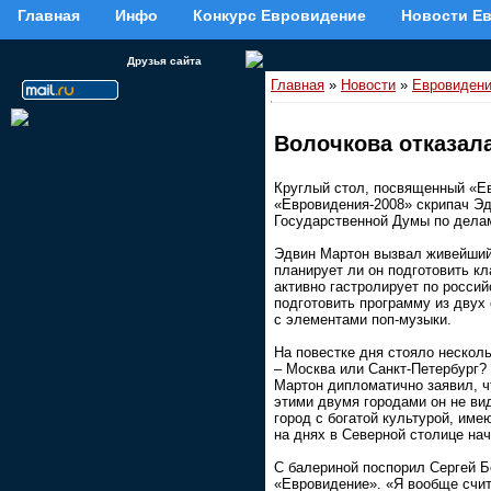
Главная
Инфо
Конкурс Евровидение
Новости Е
Друзья сайта
Главная
»
Новости
»
Евровидени
Волочкова отказал
Круглый стол, посвященный «Ев
«Евровидения-2008» скрипач Эд
Государственной Думы по дела
Эдвин Мартон вызвал живейший 
планирует ли он подготовить кл
активно гастролирует по росси
подготовить программу из двух 
с элементами поп-музыки.
На повестке дня стояло нескол
– Москва или Санкт-Петербург? 
Мартон дипломатично заявил, ч
этими двумя городами он не вид
город с богатой культурой, име
на днях в Северной столице на
С балериной поспорил Сергей Б
«Евровидение». «Я вообще счит