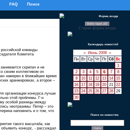
FAQ
Поиск
Форма входа
Войти через uID
Старая форма входа
Календарь новостей
 российской команды
«
Июнь 2008
»
дседателя Комитета
Пн
Вт
Ср
Чт
Пт
Сб
Вс
1
занимается скрипач и не
 со своим коллективом он
2
3
4
5
6
7
8
пач намерен в ближайшее время
9
10
11
12
13
14
15
ских аранжировках, а второе –
16
17
18
19
20
21
22
23
24
25
26
27
28
29
ля организации конкурса лучше
30
льно этой проблемы. Г-н
ому особой разницы между
ались неотразимы: Питер – это
лерина напомнить и о том, что
Поиск по новостям
иятия такого масштаба, как
 объявить конкурс, - рассуждал