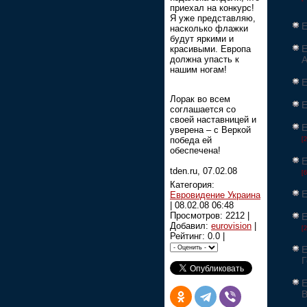
приехал на конкурс!
Я уже представляю,
Е
насколько флажки
будут яркими и
Е
красивыми. Европа
должна упасть к
А
нашим ногам!
Е
Лорак во всем
Е
соглашается со
своей наставницей и
Е
уверена – с Веркой
победа ей
[
обеспечена!
Е
tden.ru, 07.02.08
[
Категория:
Е
Евровидение Украина
|
08.02.08 06:48
Просмотров: 2212 |
Е
Добавил:
eurovision
|
[2
Рейтинг: 0.0 |
Е
Г
Е
В