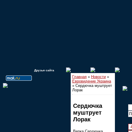
Друзья сайта
Главная
»
Новости
»
Евровидение Украина
» Сердючка муштрует
Лорак
Сердючка
муштрует
П
Лорак
Верка Сердючка