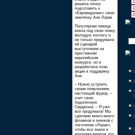
1
решила лично
1
подготовить к
«Евровидению» свою
2
землячку Ани Лорак
Популярная певица
взяла под свою опеку
молодую коллегу и
не только придумала
ей сценарий
выступления на
престижном
европейском
конкурсе, но и
разработала план
акции в поддержку
Е
Ани.
Д
– Нужно устроить
своим появлением
Т
настоящий фурор, –
Е
учит свою
подопечную
Сердючка. – Я уже
все продумала! Мы
сделаем много-много
Ш
флажков и значков с
логотипом «Лорак»,
Е
чтобы все знали и
издалека видели, кто
[1