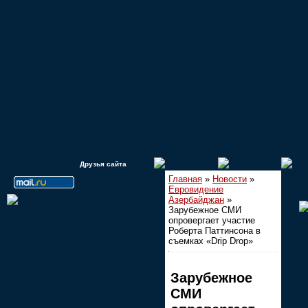
Друзья сайта
Главная
»
Новости
»
Евровидение
Азербайджан
»
Зарубежное СМИ
опровергает участие
Роберта Паттинсона в
съемках «Drip Drop»
Зарубежное
СМИ