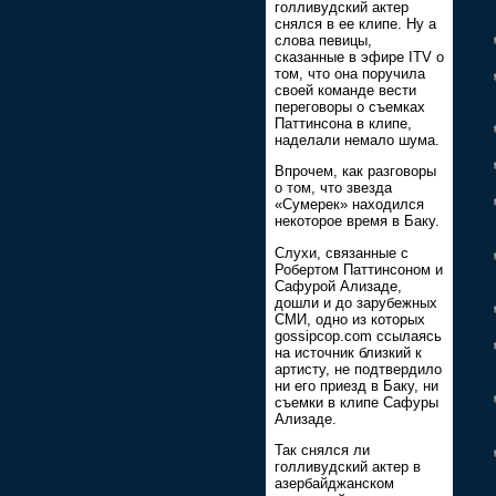
голливудский актер
снялся в ее клипе. Ну а
слова певицы,
сказанные в эфире ITV о
том, что она поручила
своей команде вести
переговоры о съемках
Паттинсона в клипе,
наделали немало шума.
Впрочем, как разговоры
о том, что звезда
«Сумерек» находился
некоторое время в Баку.
Слухи, связанные с
Робертом Паттинсоном и
Сафурой Ализаде,
дошли и до зарубежных
СМИ, одно из которых
gossipcop.com ссылаясь
на источник близкий к
артисту, не подтвердило
ни его приезд в Баку, ни
съемки в клипе Сафуры
Ализаде.
Так снялся ли
голливудский актер в
азербайджанском