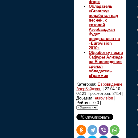
drop»
Обладатель
«Grammy»
поработал над
песней, с
которой
Азербайджан
будет
представлен на
«Eurovision
2010»
Обработку песни
Сафуры Ализаде
на Евровидении
сделал
обладатель
«Грэмми»
Категория:
Евровидение
Азербайджан
|
27.04.10
02:21
Просмотров: 2414 |
Добавил:
eurovision
|
Рейтинг: 0.0 |