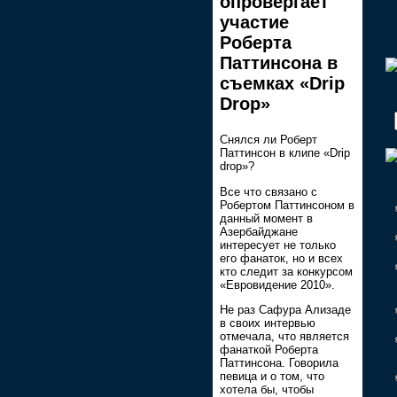
опровергает
участие
Роберта
Паттинсона в
съемках «Drip
Drop»
Снялся ли Роберт
Паттинсон в клипе «Drip
drop»?
Все что связано с
Робертом Паттинсоном в
данный момент в
Азербайджане
интересует не только
его фанаток, но и всех
кто следит за конкурсом
«Евровидение 2010».
Не раз Сафура Ализаде
в своих интервью
отмечала, что является
фанаткой Роберта
Паттинсона. Говорила
певица и о том, что
хотела бы, чтобы