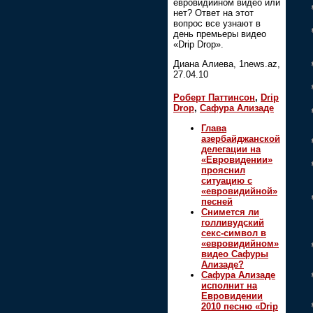
евровидийном видео или
нет? Ответ на этот
вопрос все узнают в
день премьеры видео
«Drip Drop».
Диана Алиева, 1news.az,
27.04.10
Роберт Паттинсон
,
Drip
Drop
,
Сафура Ализаде
Глава
азербайджанской
делегации на
«Евровидении»
прояснил
ситуацию с
«евровидийной»
песней
Снимется ли
голливудский
секс-символ в
«евровидийном»
видео Сафуры
Ализаде?
Сафура Ализаде
исполнит на
Евровидении
2010 песню «Drip