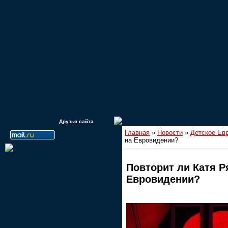
Друзья сайта
Главная
»
Новости
»
Детское Ев
на Евровидении?
Повторит ли Катя Р
Евровидении?