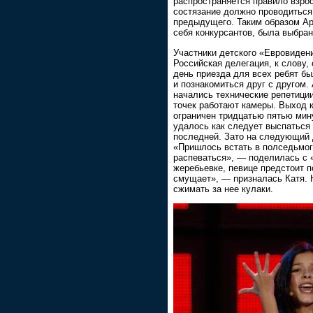
распространяется правило взро
состязание должно проводиться
предыдущего. Таким образом Ар
себя конкурсантов, была выбран
Участники детского «Евровидени
Российская делегация, к слову,
день приезда для всех ребят бы
и познакомиться друг с другом.
начались технические репетиции.
точек работают камеры. Выход к
ограничен тридцатью пятью мину
удалось как следует выспаться 
последней. Зато на следующий 
«Пришлось встать в полседьмого
распеваться», — поделилась с «
жеребьевке, певице предстоит п
смущает», — призналась Катя. Н
сжимать за нее кулаки.