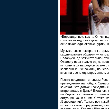
«Евровидение», как на Олимпиад
которых выйдут на сцену, но и 
себя яркие одинаковые куртки,
Музыкальные номера, с которыми
кардинальным образом — от мел
Беларуси, до зажигательной тан
Общее у всех только одно: песн
исполняться на родном языке с
записанные бэк-вокалы, но исп
этом на сцене одновременно мог
Песню представительницы Росси
претенденток на победу. Сама о
замечая, что должен победить с
встречалась с Димой Биланом, 
пообщаться с человеком, котор
ситуация, как и с ним. Я тоже,
„Евровидении". Только вот како
может сказать определенно, чем
сыграть роль Красной Шапочки 