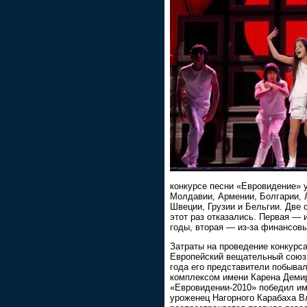
конкурсе песни «Евровидение» 
Молдавии, Армении, Болгарии, 
Швеции, Грузии и Бельгии. Две 
этот раз отказались. Первая — 
годы, вторая — из-за финансов
Затраты на проведение конкурса 
Европейский вещательный союз,
года его представители побыва
комплексом имени Карена Демир
«Евровидении-2010» победил им
уроженец Нагорного Карабаха В