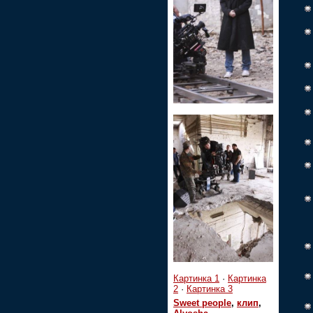
Картинка 1
·
Картинка
2
·
Картинка 3
Sweet people
,
клип
,