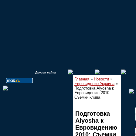
Друзья сайта
Главная
»
Новости
»
Евровидение Украина
»
Подготовка Alyosha к
Евровидению 2010:
Съемки клипа
Подготовка
Alyosha к
Евровидению
2010: Съемки