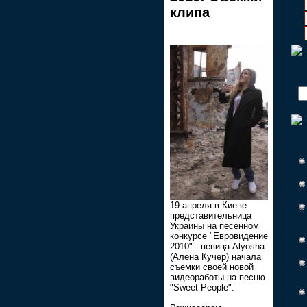
клипа
19 апреля в Киеве
представительница
Украины на песенном
конкурсе "Евровидение
2010" - певица Alyosha
(Алена Кучер) начала
съемки своей новой
видеоработы на песню
"Sweet People".