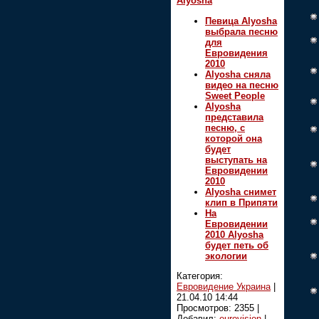
Alyosha
Певица Alyosha
выбрала песню
для
Евровидения
2010
Alyosha сняла
видео на песню
Sweet People
Alyosha
представила
песню, с
которой она
будет
выступать на
Евровидении
2010
Alyoshа снимет
клип в Припяти
На
Евровидении
2010 Alyosha
будет петь об
экологии
Категория:
Евровидение Украина
|
21.04.10 14:44
Просмотров: 2355 |
Добавил:
eurovision
|