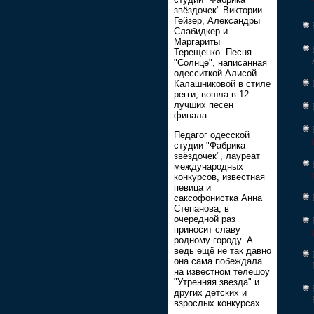
звёздочек" Виктории
Гейзер, Александры
Слабидкер и
Маргариты
Терещенко. Песня
"Солнце", написанная
одесситкой Алисой
Калашниковой в стиле
регги, вошла в 12
лучших песен
финала.
Педагог одесской
студии "Фабрика
звёздочек", лауреат
международных
конкурсов, известная
певица и
саксофонистка Анна
Степанова, в
очередной раз
приносит славу
родному городу. А
ведь ещё не так давно
она сама побеждала
на известном телешоу
"Утренняя звезда" и
других детских и
взрослых конкурсах.