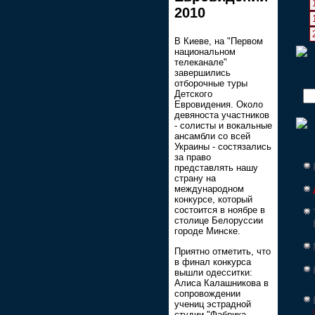
2010
В Киеве, на "Первом
национальном
телеканале"
завершились
отборочные туры
Детского
Евровидения. Около
девяноста участников
- солисты и вокальные
ансамбли со всей
Украины - состязались
за право
представлять нашу
страну на
международном
конкурсе, который
состоится в ноябре в
столице Белоруссии
городе Минске.
Приятно отметить, что
в финал конкурса
вышли одесситки:
Алиса Калашникова в
сопровождении
учениц эстрадной
студии "Фабрика