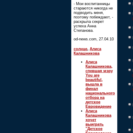
- Мои воспитанницы
стараются никогда не
подводить меня,
поэтому побеждают, -
раскрыла секрет
успеха Анна
Степанова.
od-news.com, 27.04.10
солнце
,
Алиса
Калашникова
Алиса
Калашникова,
спевшая мэру
You are
beautiful,
вышла в
финал
национального
отбора на
детское
Евровидение
Алиса
Калашникова
хочет
выиграть
"Детское