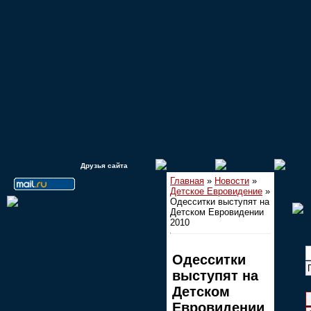
Друзья сайта
Главная
»
Новости
»
Детское Евровидение
»
Одесситки выступят на
Детском Евровидении
2010
Одесситки
выступят на
Детском
Евровидении