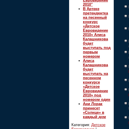
Евровидение
2010"
В Артеке
претендентка
на песенный
конкурс
«Детское
Евровидение
2010» Алиса
Калашникова
будет
выступать под
первым
номером
Алиса
Калашникова
будет
выступать на
песенном
конкурсе
«Детское
Евровидение
2010» под
номером один
Ани Лорак
принесет
«Солнце» в
каждый дом
Категория:
Детское