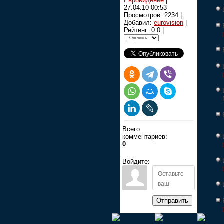
Евровидение
|
27.04.10 00:53
Просмотров: 2234 |
Добавил:
eurovision
|
Рейтинг: 0.0 |
Всего
комментариев:
0
Войдите:
Отправить