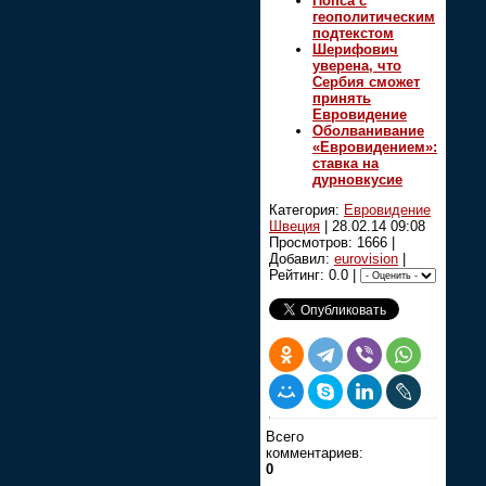
Попса с
геополитическим
подтекстом
Шерифович
уверена, что
Сербия сможет
принять
Евровидение
Оболванивание
«Евровидением»:
ставка на
дурновкусие
Категория:
Евровидение
Швеция
|
28.02.14 09:08
Просмотров: 1666 |
Добавил:
eurovision
|
Рейтинг: 0.0 |
Всего
комментариев:
0