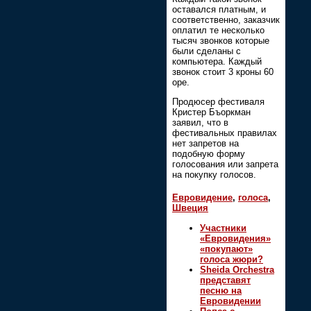
оставался платным, и
соответственно, заказчик
оплатил те несколько
тысяч звонков которые
были сделаны с
компьютера. Каждый
звонок стоит 3 кроны 60
оре.
Продюсер фестиваля
Кристер Бъоркман
заявил, что в
фестивальных правилах
нет запретов на
подобную форму
голосования или запрета
на покупку голосов.
Евровидение
,
голоса
,
Швеция
Участники
«Евровидения»
«покупают»
голоса жюри?
Sheida Orchestra
представят
песню на
Евровидении