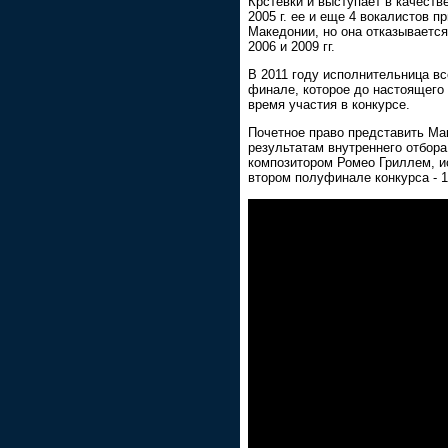
Крстевки и выступает в качеств
2005 г. ее и еще 4 вокалистов 
Македонии, но она отказываетс
2006 и 2009 гг.
В 2011 году исполнительница вс
финале, которое до настоящего
время участия в конкурсе.
Почетное право представить Ма
результатам внутреннего отбора
композитором Ромео Гриллем, и
втором полуфинале конкурса - 1