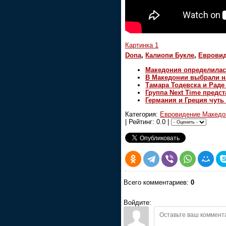
Картинка 1
Dona
,
Калиопи Букле
,
Евровид
Македония определилас
В Македонии выбрали н
Тамара Тодевска и Рад
Группа Next Time предс
Германия и Греция чуть
Категория:
Евровидение Македо
| Рейтинг: 0.0 |
Всего комментариев:
0
Войдите: