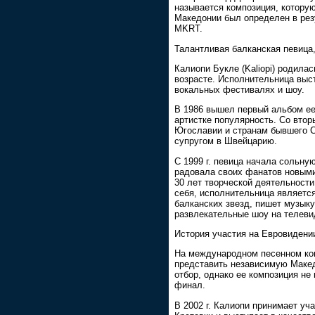
называется композиция, которую
Македонии был определен в рез
MKRT.
Талантливая балканская певица
Калиопи Букле (Kaliopi) родила
возрасте. Исполнительница выс
вокальных фестивалях и шоу.
В 1986 вышел первый альбом ее
артистке популярность. Со вто
Югославии и странам бывшего С
супругом в Швейцарию.
С 1999 г. певица начала сольн
радовала своих фанатов новыми 
30 лет творческой деятельност
себя, исполнительница являетс
балканских звезд, пишет музыку
развлекательные шоу на телеви
История участия на Евровидени
На международном песенном ко
представить независимую Макед
отбор, однако ее композиция не
финал.
В 2002 г. Калиопи принимает уча