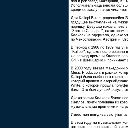
поп и рок звезд Македонии, в С
Исполнительница внесла большо
среди ее заслуг также числится
Для Kaliopi Bukle, родившейся 
грядущее выступление на между
порядку. Девушка начала петь в
"Златно Славејче", на котором 
Калиопи не одержала, однако уж
по Чехословакии, Австрии и Юго
В период с 1986 по 1989 год уч
"Kaliopi", однако после решила
же период времени Калиопи пе
Grill) в Швейцарию и принимает 
В 2000 году звезда Македонии о
Music Production, в рамках кото
Kaliopi была выбрана в качеств
который прошел в азербайджанс
White, с которой прошла полуфи
балл. Это был лучший результат
Дискография Калиопи Букле нас
синглов, почти половина из ко
музыкальными премиями и нагр
Известная поп-дива выступит из
В этом году на музыкальном ко
покорить сердца зрителей выступ