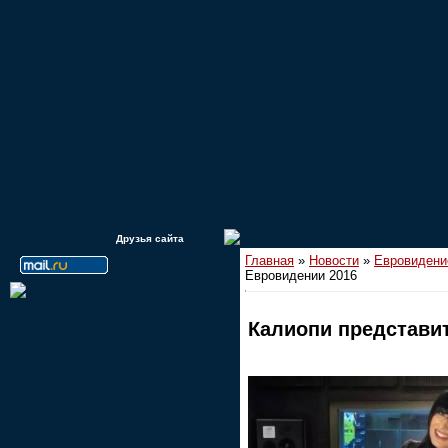
Друзья сайта
Главная
»
Новости
»
Евровидени
Евровидении 2016
Калиопи представи