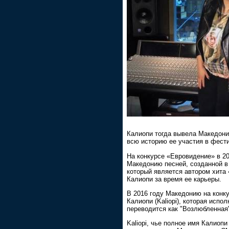
Калиопи тогда вывела Македони
всю историю ее участия в фест
На конкурсе «Евровидение» в 20
Македонию песней, созданной в
который является автором хита «
Калиопи за время ее карьеры.
В 2016 году Македонию на конк
Калиопи (Kaliopi), которая исп
переводится как "Возлюбленная
Kaliopi, чье полное имя Калиоп