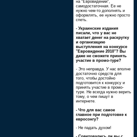
на "Евровидении",
самодостаточная. Ее не
нужно чем-то дополнять и
оформлять, ее нужно просто
спеть.
- Украинские издания
писали, что у вас не
хватает денег на раскрутку
и организацию
выступления на конкурсе
"Евровидение 2010"? Вы
даже не сможете принять
участие в промо-туре?
- Это неправда. У нас вполне
достаточно средств для
того, чтобы достойно
подготовится к конкурсу и
принять участие в промо-
туре. Не всегда нужно верить
тому, о чем пишут в
интернете.
- Что для вас самое
главное при подготовке к
евросонгу?
- Не падать духом!
- Советовались ли вы с