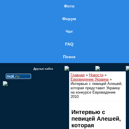
Фото
Форум
Чат
FAQ
Поиск
Друзья сайта
Главная
»
Новости
»
Евровидение Украина
»
Интервью с певицей Алешей,
которая представит Украину
на конкурсе Евровидение
2010
Интервью с
певицей Алешей,
которая