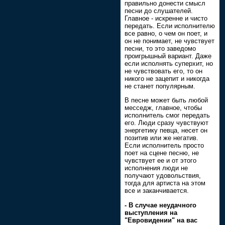
правильно донести смысл
песни до слушателей.
Главное - искренне и чисто
передать. Если исполнителю
все равно, о чем он поет, и
он не понимает, не чувствует
песни, то это заведомо
проигрышный вариант. Даже
если исполнять суперхит, но
не чувствовать его, то он
никого не зацепит и никогда
не станет популярным.
В песне может быть любой
месседж, главное, чтобы
исполнитель смог передать
его. Люди сразу чувствуют
энергетику певца, несет он
позитив или же негатив.
Если исполнитель просто
поет на сцене песню, не
чувствует ее и от этого
исполнения люди не
получают удовольствия,
тогда для артиста на этом
все и заканчивается.
- В случае неудачного
выступления на
"Евровидении" на вас