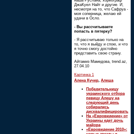
наша Руслана, хореограф
ДжаКуел Найт и другие. И,
несмотря на то, что Сафруа -
моя соперница, желаю ей
удачи в Осло.
- Вы рассчитываете
попасть в пятерку?
- Я рассчитываю только на
то, что я выйду и спою, и что
я точно смогу достойно
представить свою страну.
Айтамиз Мамедова, trend.az,
27.04.10
Картинка 1
Алена Кучер
,
Алеша
Победительницу
украинского отбора
певицу Алешу на
следующий день
собирались
дисквалифицировать
На «Евровидение» от
Украины едет дочь
майора
«Евровидение 2010»:
новые звезды и