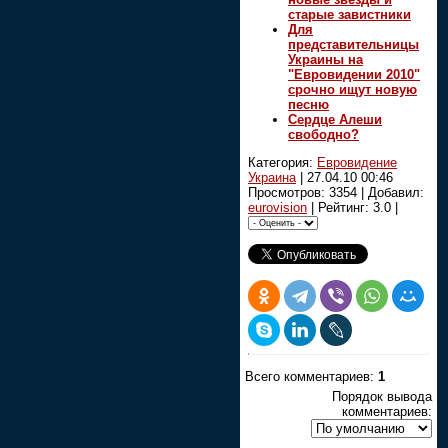
старые завистники
Для
представительницы
Украины на
"Евровидении 2010"
срочно ищут новую
песню
Сердце Алеши
свободно?
Категория:
Евровидение
Украина
|
27.04.10 00:46
Просмотров: 3354 | Добавил:
eurovision
| Рейтинг: 3.0 |
Всего комментариев:
1
Порядок вывода
комментариев: