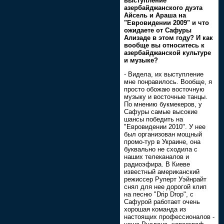
выступление
азербайджанского дуэта
Айсель и Араша на
"Евровидении 2009" и что
ожидаете от Сафуры
Ализаде в этом году? И как
вообще вы относитесь к
азербайджанской культуре
и музыке?
- Видела, их выступление
мне понравилось. Вообще, я
просто обожаю восточную
музыку и восточные танцы.
По мнению букмекеров, у
Сафуры самые высокие
шансы победить на
"Евровидении 2010". У нее
был организован мощный
промо-тур в Украине, она
буквально не сходила с
наших телеканалов и
радиоэфира. В Киеве
известный американский
режиссер Руперт Уэйнрайт
снял для нее дорогой клип
на песню "Drip Drop", с
Сафурой работает очень
хорошая команда из
настоящих профессионалов -