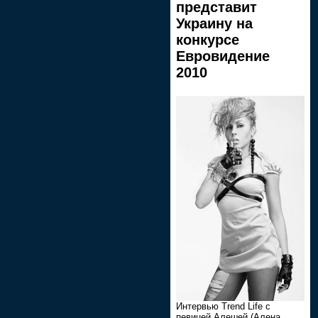
представит
Украину на
конкурсе
Евровидение
2010
Интервью Trend Life с
певицей Алешей (Алена