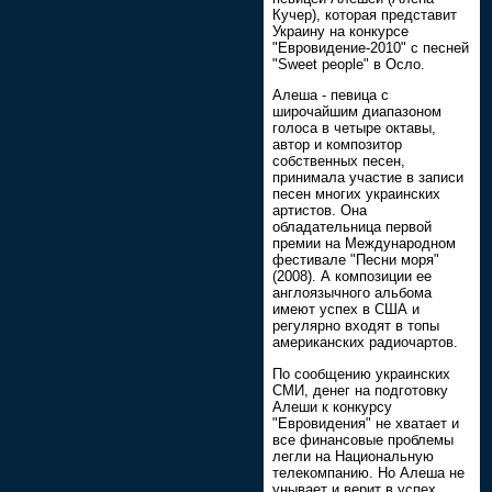
Кучер), которая представит
Украину на конкурсе
"Евровидение-2010" с песней
"Sweet people" в Осло.
Алеша - певица с
широчайшим диапазоном
голоса в четыре октавы,
автор и композитор
собственных песен,
принимала участие в записи
песен многих украинских
артистов. Она
обладательница первой
премии на Международном
фестивале "Песни моря"
(2008). А композиции ее
англоязычного альбома
имеют успех в США и
регулярно входят в топы
американских радиочартов.
По сообщению украинских
СМИ, денег на подготовку
Алеши к конкурсу
"Евровидения" не хватает и
все финансовые проблемы
легли на Национальную
телекомпанию. Но Алеша не
унывает и верит в успех.