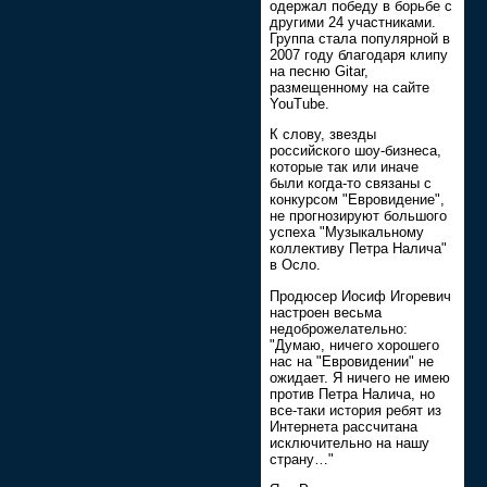
одержал победу в борьбе с
другими 24 участниками.
Группа стала популярной в
2007 году благодаря клипу
на песню Gitar,
размещенному на сайте
YouTube.
К слову, звезды
российского шоу-бизнеса,
которые так или иначе
были когда-то связаны с
конкурсом "Евровидение",
не прогнозируют большого
успеха "Музыкальному
коллективу Петра Налича"
в Осло.
Продюсер Иосиф Игоревич
настроен весьма
недоброжелательно:
"Думаю, ничего хорошего
нас на "Евровидении" не
ожидает. Я ничего не имею
против Петра Налича, но
все-таки история ребят из
Интернета рассчитана
исключительно на нашу
страну…"