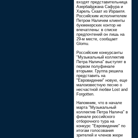
входят представительница
Азербайджана Сафура и
Харель Скаат из Израиля.
Российским исполнителем
Петром Наличем клиенты
букмекерских контор не
впечатлены: в списке
предпочтений он лишь на
29-м месте, сообщает
Glomu.
Российские конкурсанты
"Музыкальный коллектив
Петра Налича" выступят в
первом полуфинале
вторыми. Группа решила
представить на
"Евровидении" новую, еще
малоизвестную песню о
несчастной любви Lost and
Forgotten.
Напомним, что в начале
марта "Музыкальный
коллектив Петра Налича" в
финале российского
отборочного тура на
конкурс "Евровидение" по
итогам голосования
зрителей и членов жюри