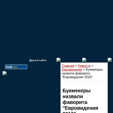
Друзья сайта
Главная
»
Новости
»
Евровидение
» Букмекеры
назвали фаворита
"Евровидения 2010"
Букмекеры
назвали
фаворита
"Евровидения