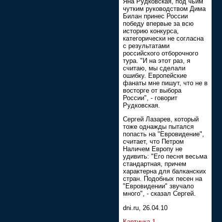
Яна Рудковская, под чьим
чутким руководством Дима
Билан принес России
победу впервые за всю
историю конкурса,
категорически не согласна
с результатами
российского отборочного
тура. "И на этот раз, я
считаю, мы сделали
ошибку. Европейские
фанаты мне пишут, что не в
восторге от выбора
России", - говорит
Рудковская.
Сергей Лазарев, который
тоже однажды пытался
попасть на "Евровидение",
считает, что Петром
Наличем Европу не
удивить: "Его песня весьма
стандартная, причем
характерна для балканских
стран. Подобных песен на
"Евровидении" звучало
много", - сказал Сергей.
dni.ru, 26.04.10
Картинка 1