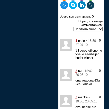
Всего комментариев:
5
Порядок вывода
комментариев:
0
1
• 18:50,
narin
27.04.10
3 liderov otlicno.no
vse je azerbaijan
budet winner
0
2
• 15:42,
ви
26.05.10
она классная!За
неё болею!
0
3
•
roshka
19:58, 28.05.10
eva luchse pro