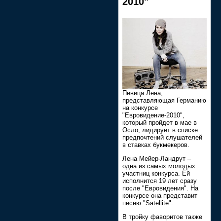
2010"
Певица Лена,
представляющая Германию
на конкурсе
"Евровидение-2010",
который пройдет в мае в
Осло, лидирует в списке
предпочтений слушателей
в ставках букмекеров.
Лена Мейер-Ландрут –
одна из самых молодых
участниц конкурса. Ей
исполнится 19 лет сразу
после "Евровидения". На
конкурсе она представит
песню "Satellite".
В тройку фаворитов также