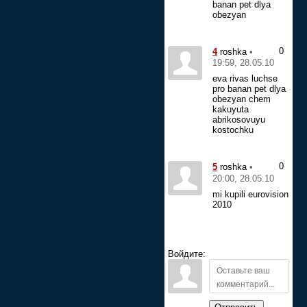
banan pet dlya
obezyan
0
4
•
roshka
19:59, 28.05.10
eva rivas luchse
pro banan pet dlya
obezyan chem
kakuyuta
abrikosovuyu
kostochku
0
5
•
roshka
20:00, 28.05.10
mi kupili eurovision
2010
Войдите: