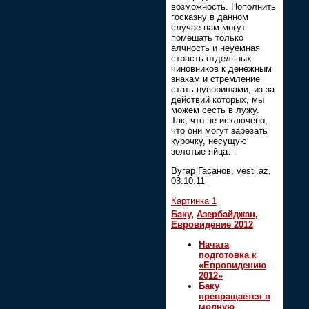
возможность. Пополнить
госказну в данном
случае нам могут
помешать только
алчность и неуемная
страсть отдельных
чиновников к денежным
знакам и стремление
стать нуворишами, из-за
действий которых, мы
можем сесть в лужу.
Так, что не исключено,
что они могут зарезать
курочку, несущую
золотые яйца…
Вугар Гасанов, vesti.az,
03.10.11
Картинка 1
Баку
,
Азербайджан
,
Евровидение 2012
Начата
подготовка к
«Евровидению
2012»
Баку
превращается в
модную