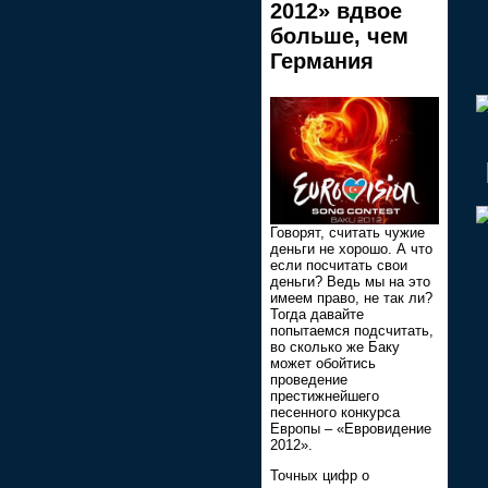
2012» вдвое
больше, чем
Германия
Говорят, считать чужие
деньги не хорошо. А что
если посчитать свои
деньги? Ведь мы на это
имеем право, не так ли?
Тогда давайте
попытаемся подсчитать,
во сколько же Баку
может обойтись
проведение
престижнейшего
песенного конкурса
Европы – «Евровидение
2012».
Точных цифр о