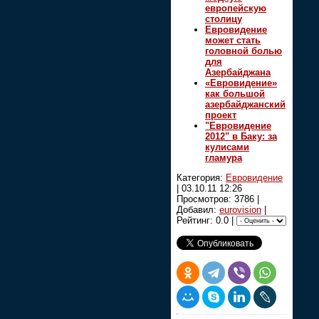
европейскую
столицу
Евровидение
может стать
головной болью
для
Азербайджана
«Евровидение»
как большой
азербайджанский
проект
"Евровидение
2012" в Баку: за
кулисами
гламура
Категория:
Евровидение
|
03.10.11 12:26
Просмотров: 3786 |
Добавил:
eurovision
|
Рейтинг: 0.0 |