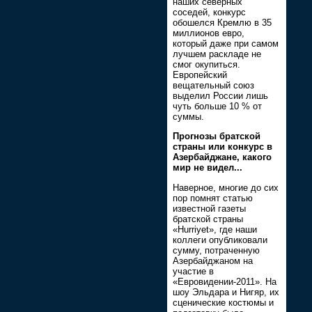
наших северных
соседей, конкурс
обошелся Кремлю в 35
миллионов евро,
который даже при самом
лучшем раскладе не
смог окупиться.
Европейский
вещательный союз
выделил России лишь
чуть больше 10 % от
суммы.
Прогнозы братской
страны или конкурс в
Азербайджане, какого
мир не видел...
Наверное, многие до сих
пор помнят статью
известной газеты
братской страны
«Hurriyet», где наши
коллеги опубликовали
сумму, потраченную
Азербайджаном на
участие в
«Евровидении-2011». На
шоу Эльдара и Нигяр, их
сценические костюмы и