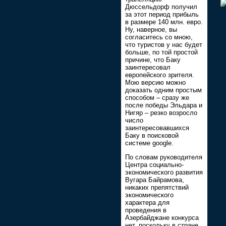
Дюссельдорф получил
за этот период прибыль
в размере 140 млн. евро.
Ну, наверное, вы
согласитесь со мною,
что туристов у нас будет
больше, по той простой
причине, что Баку
заинтересовал
европейского зрителя.
Мою версию можно
доказать одним простым
способом – сразу же
после победы Эльдара и
Нигяр – резко возросло
число
заинтересовавшихся
Баку в поисковой
системе google.
По словам руководителя
Центра социально-
экономического развития
Вугара Байрамова,
никаких препятствий
экономического
характера для
проведения в
Азербайджане конкурса
нет, поскольку в стране