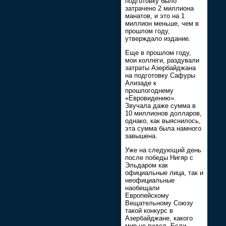
подготовку было
затрачено 2 миллиона
манатов, и это на 1
миллион меньше, чем в
прошлом году,
утверждало издание.
Еще в прошлом году,
мои коллеги, раздували
затраты Азербайджана
на подготовку Сафуры
Ализаде к
прошлогоднему
«Евровидению».
Звучала даже сумма в
10 миллионов долларов,
однако, как выяснилось,
эта сумма была намного
завышена.
Уже на следующий день
после победы Нигяр с
Эльдаром как
официальные лица, так и
неофициальные
наобещали
Европейскому
Вещательному Союзу
такой конкурс в
Азербайджане, какого
мир не видел. Если