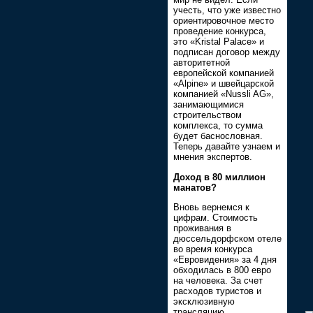
учесть, что уже известно
ориентировочное место
проведение конкурса,
это «Kristal Palaсе» и
подписан договор между
авторитетной
европейской компанией
«Alpine» и швейцарской
компанией «Nussli AG»,
занимающимися
строительством
комплекса, то сумма
будет баснословная.
Теперь давайте узнаем и
мнения экспертов.
Доход в 80 миллион
манатов?
Вновь вернемся к
цифрам. Стоимость
проживания в
дюссельдорфском отеле
во время конкурса
«Евровидения» за 4 дня
обходилась в 800 евро
на человека. За счет
расходов туристов и
эксклюзивную
трансляцию