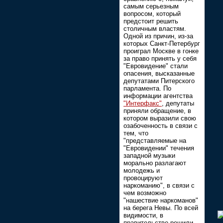
самым серьезным
вопросом, который
предстоит решить
столичным властям.
Одной из причин, из-за
которых Санкт-Петербург
проиграл Москве в гонке
за право принять у себя
"Евровидение" стали
опасения, высказанные
депутатами Питерского
парламента. По
информации агентства
"Интерфакс"
, депутаты
приняли обращение, в
котором выразили свою
озабоченность в связи с
тем, что
"представляемые на
"Евровидении" течения
западной музыки
морально разлагают
молодежь и
провоцируют
наркоманию", в связи с
чем возможно
"нашествие наркоманов"
на берега Невы. По всей
видимости, в
правительстве решили,