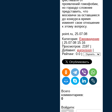
фестиваля от
проявлений гомофобии,
но гораздо сложнее
представить, что
москвичи за оставшиеся
до конкурса время
изменят свое отношение
к этому вопросу.
point.ru, 25.07.08
Категория:
Евровидение
|
25.07.08 15:16
Просмотров: 2197 |
Добавил:
eurovision
|
Рейтинг: 0.0 |
Всего
комментариев:
0
Войдите: