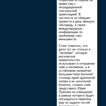
собратьев по борьбе за
права лиц с
нетрадиционной
сексуальной
ориентацией. В
частности он обещает
провести в день финала
гей-парад, а также
международную
конференцию по
проблемам секс-
меньшинств.
Стоит отметить, что
дело тут не столько в
"нелюбви", которую
московское
правительство
испытывает в отношении
геев и лесбиянок, а в
устойчивом неприятии
большинством жителей
столицы идей однополой
любви и их носителей.
Конечно, сложно себе
представить Юрия
Лужкова на совещании,
в рамках которого будет
обсуждаться перечень
мер по защите гостей