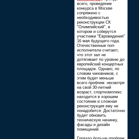
всего, проведение
конкурса в Москве
сопряжено с
необходимостью
реконструкции СК
"Олимпийский", в
котором и соберутся
участники "Евровидения"
16 мая будущего года.
Отечественные поп-
исполнители считают,
что этот зал не
дотягивает по уровню до
европейский концертных
площадок. Однако, по
словам чиновников, с
этим будет меньше
всего проблем: несмотря
на свой 30-летний
возраст, спорткомплекс
находится в хорошем
состоянии и сложная
реконструкция ему не
понадобится. Достаточно
будет обновить
техническую начинку,
фасады и дизайн
помещений.
Гораздо больше проблем