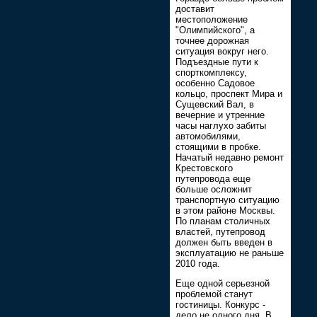
доставит
местоположение
"Олимпийского", а
точнее дорожная
ситуация вокруг него.
Подъездные пути к
спорткомплексу,
особенно Садовое
кольцо, проспект Мира и
Сущевский Вал, в
вечерние и утренние
часы наглухо забиты
автомобилями,
стоящими в пробке.
Начатый недавно ремонт
Крестовского
путепровода еще
больше осложнит
транспортную ситуацию
в этом районе Москвы.
По планам столичных
властей, путепровод
должен быть введен в
эксплуатацию не раньше
2010 года.
Еще одной серьезной
проблемой станут
гостиницы. Конкурс -
дело не одного дня. В