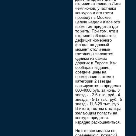
отличие от финала Лиги
чемпионов, участники
конкурса и его гости
проведут в Москве
целую недели и все это
время им придется где-
то жить. При том, что в
столице наблюдается
дефицит номерного
фонда, на данный
момент столичные
гостиницы являются
одними из самых
дорогих в Европе. Как
сообщает издание,
средние цены на
проживание в отелях
категории 2 звезды
варьируются в пределах
800-4000 руб. за ночь, 3
звезды - 2-6 тыс. руб., 4
звезды - 5-17 тыс. руб., 5
звезд - 11,5-29 тыс. руб.
В итоге, гостям столицы,
желающим попасть на
конкурс придется
изрядно раскошелиться.
Но это все мелочи по
сравнению с, пожалуй,