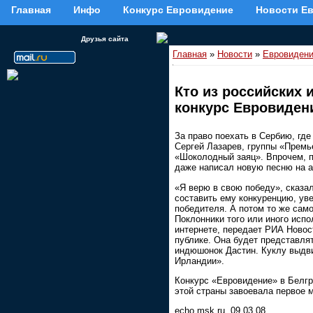
Главная
Инфо
Конкурс Евровидение
Новости Е
Друзья сайта
Главная
»
Новости
»
Евровидени
Кто из российских
конкурс Евровиден
За право поехать в Сербию, гд
Сергей Лазарев, группы «Премь
«Шоколодный заяц». Впрочем, п
даже написал новую песню на ан
«Я верю в свою победу», сказа
составить ему конкуренцию, ув
победителя. А потом то же сам
Поклонники того или иного исп
интернете, передает РИА Новос
публике. Она будет представлят
индюшонок Дастин. Куклу выдви
Ирландии».
Конкурс «Евровидение» в Белгр
этой страны завоевала первое м
echo.msk.ru, 09.03.08