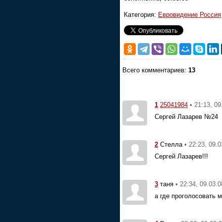
Категория:
Евровидение Россия
Всего комментариев:
13
1
• 21:13, 09
25041984
Сергей Лазарев №24
2
• 22:23, 09.0
Стелла
Сергей Лазарев!!!
3
• 22:34, 09.03.0
таня
а где проголосовать 