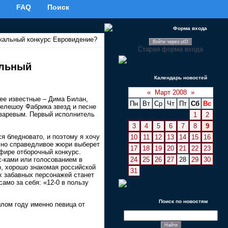
FAQ
Поиск
Форма входа
ыкальный конкурс Евровидение?
Войти через uID
Старая форма входа
альный
Календарь новостей
«
Март 2008
»
лее известные – Дима Билан,
Пн
Вт
Ср
Чт
Пт
Сб
Вс
телешоу Фабрика звезд и песне
азаревым. Первый исполнитель
1
2
3
4
5
6
7
8
9
я бледновато, и поэтому я хочу
10
11
12
13
14
15
16
е но справедливое жюри выберет
17
18
19
20
21
22
23
фире отборочный конкурс.
с-ками или голосованием в
24
25
26
27
28
29
30
о, хорошо знакомая российской
31
ых забавных персонажей станет
амо за себя: «12-0 в пользу
Поиск по новостям
шлом году именно певица от