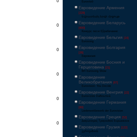
0
Eurovisió
Евровидение Армения
[228]
Եվրատեսիլ երգի մրցույթ
Евровидение Беларусь
0
[600]
Конкурс песні Еўрабачанне
Евровидение Бельгия
[24]
Eurosong
Евровидение Болгария
0
[26]
Евровизия
Евровидение Босния и
Герцеговина
[21]
BH Eurosong Show
0
Евровидение
Великобритания
[67]
Eurovision: You Decide
Евровидение Венгрия
[22]
Eurovíziós Dalfesztivá
0
Евровидение Германия
[80]
Liederwettbewerb der Eurovision
Евровидение Греция
[52]
Διαγωνισμός Τραγουδιού Ευρώεικονα
0
Евровидение Грузия
[122]
ევროვიზიის