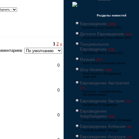
Разделы новостей
Евровидение
[1858]
Eurovision Song Contest ESC
Детское Евровидение
[878]
Junior Eurovision Song Contest JESC
Танцевальное
1
2
»
Евровидение
[106]
мментариев:
Eurovision Dance Contest EDC
Музыка
[257]
Music Songs Поп-музыка Песни
0
Шоу-бизнес
[564]
Show Business Музыкальная
индустрия
Евровидение Австралия
[17]
0
Eurovision – Australia Decides
Австралия решает
Евровидение Австрия
[24]
Ö3-Wecker Ö3 Будильник
Евровидение
0
Азербайджан
[549]
Avrovijn Avroviziya Mahnı Müsabiqəsi
Евровидение Албания
[32]
Festivali Evropian i Këngës
Евровидение Андорра
[15]