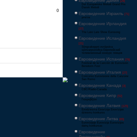
Евровидение Дания
[29]
Det Europæiske Melodi Grand Prix
Dansk Melodi
0
Евровидение Израиль
[71]
‏אירוויזיון
Евровидение Ирландия
[27]
The Late Late Show Eurosong
Евровидение Исландия
[21]
Söngvakeppni evrópskra
sjónvarpsstöðva Европейский
телевизионный конкурс певцов
Евровидение Испания
[79]
Festival de la Canción de Eurovisión
Benidorm Fest
Евровидение Италия
[27]
Concorso Eurovisione della Canzone
San Remo
Евровидение Канада
[3]
CBC/Radio-Canada
Евровидение Кипр
[52]
Γιουροβίζιον
Евровидение Латвия
[125]
Eirodziesma Eirovīzija Eirovīzijas
dziesmu konkurss
Евровидение Литва
[65]
Eurovizijoje Eurovizija Eurovizijos
dainų konkursas
Евровидение
Лихтенштейн