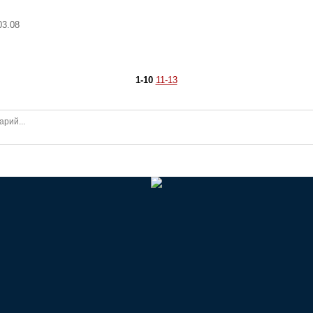
03.08
1-10
11-13