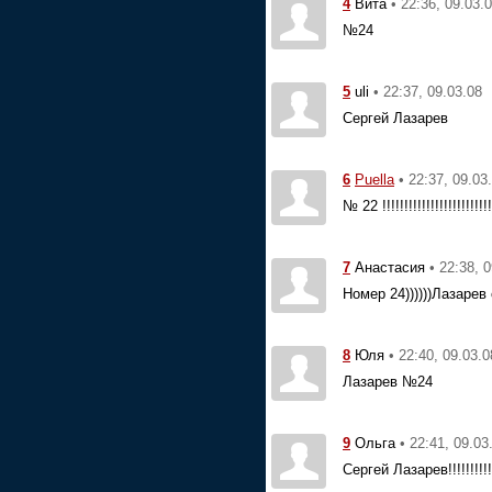
4
• 22:36, 09.03.
Вита
№24
5
• 22:37, 09.03.08
uli
Сергей Лазарев
6
• 22:37, 09.03
Puella
№ 22 !!!!!!!!!!!!!!!!!!!!!!!!!
7
• 22:38, 
Анастасия
Номер 24))))))Лазарев су
8
• 22:40, 09.03.0
Юля
Лазарев №24
9
• 22:41, 09.03
Ольга
Сергей Лазарев!!!!!!!!!!