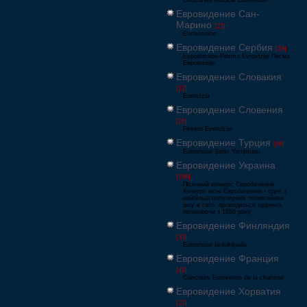
Concursul Muzical Eurovision
Евровидение Сан-
Марино
[23]
Eurovisione
Евровидение Сербия
[39]
Еуровисион Pesma Evrovizije Песма
Евровизије
Евровидение Словакия
[13]
Eurovízia
Евровидение Словения
[26]
Pesem Evrovizije
Евровидение Турция
[66]
Eurovision Şarkı Yarışması
Евровидение Украина
[796]
Пісенний конкурс Євробачення
Конкурс пісні Євробачення - одне з
найбільш популярних телевізійних
шоу в світі, проводиться щорічно,
починаючи з 1956 року
Евровидение Финляндия
[33]
Eurovision laulukilpailu
Евровидение Франция
[49]
Concours Eurovision de la chanson
Евровидение Хорватия
[22]