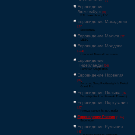
[6]
Евровидение
Люксембург
[6]
RTL Luxembourg LSC
Евровидение Македония
[24]
Евровизија
Евровидение Мальта
[51]
MESC
Евровидение Молдова
[134]
Concursul Muzical Eurovision
Евровидение
Нидерланды
[26]
Eurovisie Songfestival
Евровидение Норвегия
[39]
Eurosong Sang Ryddesalg Nrk Melodi
Grand Prix
Евровидение Польша
[36]
Eurowizja Konkurs Piosenki Eurowizji
Евровидение Португалия
[25]
Festival Eurovisão da Canção
Евровидение Россия
[1062]
Европесня
Евровидение Румыния
[41]