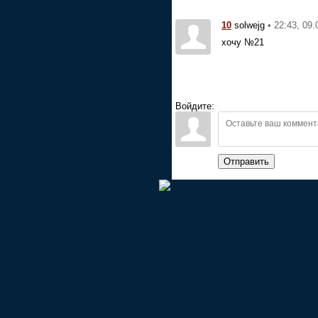
10
• 22:43, 09.
solwejg
хочу №21
Войдите:
Отправить