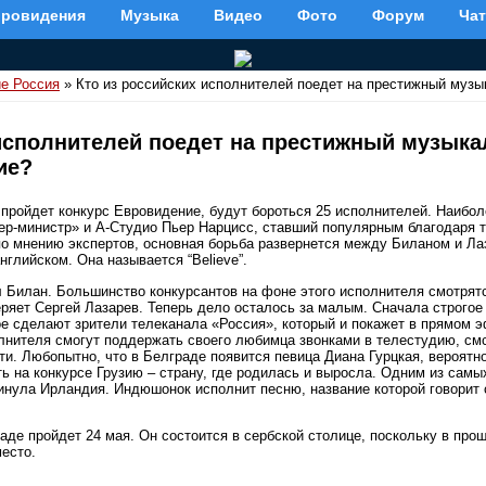
вровидения
Музыка
Видео
Фото
Форум
Чат
е Россия
» Кто из российских исполнителей поедет на престижный муз
 исполнителей поедет на престижный музык
ие?
е пройдет конкурс Евровидение, будут бороться 25 исполнителей. Наибо
ер-министр» и А-Студио Пьер Нарцисс, ставший популярным благодаря 
о мнению экспертов, основная борьба развернется между Биланом и Л
глийском. Она называется “Believe”.
л Билан. Большинство конкурсантов на фоне этого исполнителя смотрятс
еряет Сергей Лазарев. Теперь дело осталось за малым. Сначала строго
ое сделают зрители телеканала «Россия», который и покажет в прямом э
олнителя смогут поддержать своего любимца звонками в телестудию, см
ти. Любопытно, что в Белграде появится певица Диана Гурцкая, вероятн
ь на конкурсе Грузию – страну, где родилась и выросла. Одним из сам
нула Ирландия. Индюшонок исполнит песню, название которой говорит с
аде пройдет 24 мая. Он состоится в сербской столице, поскольку в про
есто.