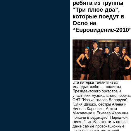
ребята из группы
“Три плюс два”,
которые поедут в
Осло на
“Евровидение-2010
Эта пятерка талантливых
молодых ребят — солисты
Президентского оркестра и
участники музыкального проект
ОНТ "Новые голоса Беларуси”.
Юлия Шишко, сестры Алена и
Нинель Карпович, Артем
Михаленко и Егиазар Фарашян
пришли в редакцию "Народной
газеты”, чтобы ответить на все,
даже самые провокационные
вопросы наших читателей.