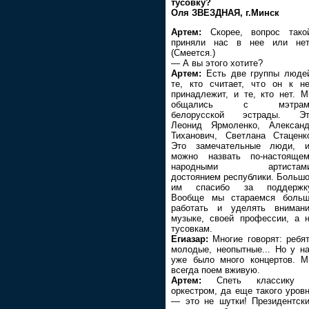
тусовку?
Оля ЗВЕЗДНАЯ, г.Минск
Артем:
Скорее, вопрос тако
приняли нас в нее или нет
(Смеется.)
— А вы этого хотите?
Артем:
Есть две группы люде
те, кто считает, что он к н
принадлежит, и те, кто нет. 
общались с мэтрам
белорусской эстрады. Эт
Леонид Ярмоленко, Алексан
Тиханович, Светлана Стаценк
Это замечательные люди, и
можно назвать по-настояще
народными артистами
достоянием республики. Больш
им спасибо за поддержку
Вообще мы стараемся больш
работать и уделять вниман
музыке, своей профессии, а 
тусовкам.
Егиазар:
Многие говорят: ребя
молодые, неопытные... Но у н
уже было много концертов. 
всегда поем вживую.
Артем:
Спеть классику 
оркестром, да еще такого уров
— это не шутки! Президентск