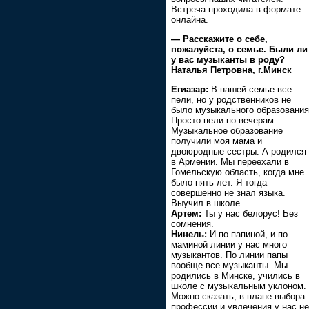
Встреча проходила в формате
онлайна.
— Расскажите о себе,
пожалуйста, о семье. Были ли
у вас музыканты в роду?
Наталья Петровна, г.Минск
Егиазар:
В нашей семье все
пели, но у родственников не
было музыкального образования
Просто пели по вечерам.
Музыкальное образование
получили моя мама и
двоюродные сестры. А родился
в Армении. Мы переехали в
Гомельскую область, когда мне
было пять лет. Я тогда
совершенно не знал языка.
Выучил в школе.
Артем:
Ты у нас белорус! Без
сомнения.
Нинель:
И по папиной, и по
маминой линии у нас много
музыкантов. По линии папы
вообще все музыканты. Мы
родились в Минске, учились в
школе с музыкальным уклоном.
Можно сказать, в плане выбора
профессии и увлечения у нас не