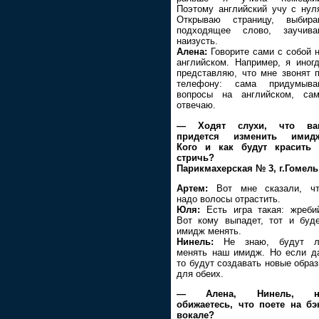
Поэтому английский учу с нул
Открываю страницу, выбира
подходящее слово, заучива
наизусть.
Алена:
Говорите сами с собой 
английском. Например, я иног
представляю, что мне звонят 
телефону: сама придумыва
вопросы на английском, са
отвечаю.
— Ходят слухи, что ва
придется изменить имидж
Кого и как будут красить 
стричь?
Парикмахерская № 3, г.Гомель
Артем:
Вот мне сказали, чт
надо волосы отрастить.
Юля:
Есть игра такая: жреби
Вот кому выпадет, тот и буд
имидж менять.
Нинель:
Не знаю, будут л
менять наш имидж. Но если д
то будут создавать новые обра
для обеих.
— Алена, Нинель, н
обижаетесь, что поете на бэ
вокале?