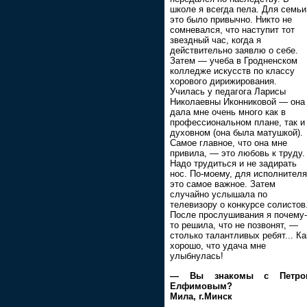
школе я всегда пела. Для семьи
это было привычно. Никто не
сомневался, что наступит тот
звездный час, когда я
действительно заявлю о себе.
Затем — учеба в Гродненском
колледже искусств по классу
хорового дирижирования.
Училась у педагога Ларисы
Николаевны Иконниковой — она
дала мне очень много как в
профессиональном плане, так и
духовном (она была матушкой).
Самое главное, что она мне
привила, — это любовь к труду.
Надо трудиться и не задирать
нос. По-моему, для исполнителя
это самое важное. Затем
случайно услышала по
телевизору о конкурсе солистов
После прослушивания я почему-
то решила, что не позвонят, —
столько талантливых ребят... Ка
хорошо, что удача мне
улыбнулась!
— Вы знакомы с Петро
Елфимовым?
Мила, г.Минск