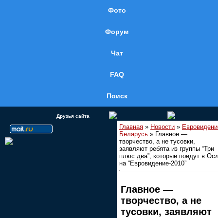
Фото
Форум
Чат
FAQ
Поиск
Друзья сайта
Главная
»
Новости
»
Евровидени
Беларусь
» Главное —
творчество, а не тусовки,
заявляют ребята из группы “Три
плюс два”, которые поедут в Ос
на “Евровидение-2010”
Главное —
творчество, а не
тусовки, заявляют