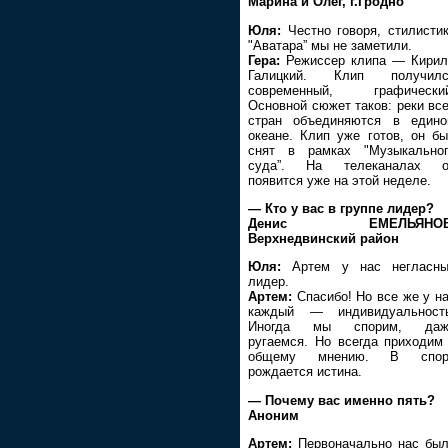
Марина и Олег, г.Гродно
Юля:
Честно говоря, стилисти
"Аватара” мы не заметили.
Гера:
Режиссер клипа — Кири
Галицкий. Клип получилс
современный, графический
Основной сюжет таков: реки вс
стран объединяются в един
океане. Клип уже готов, он б
снят в рамках "Музыкально
суда”. На телеканалах о
появится уже на этой неделе.
— Кто у вас в группе лидер?
Денис ЕМЕЛЬЯНОВ
Верхнедвинский район
Юля:
Артем у нас негласны
лидер.
Артем:
Спасибо! Но все же у н
каждый — индивидуальность
Иногда мы спорим, даж
ругаемся. Но всегда приходим
общему мнению. В спор
рождается истина.
— Почему вас именно пять?
Аноним
Артем:
Первоначально нас бы