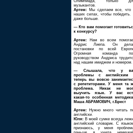
Олимпиада, только дл
музыкантов.
Артем:
Мы сделаем все, что
наших силах, чтобы победить.
даже больше.
— Кто вам помогает готовить
к конкурсу?
Артем:
Нам во всем помогае
Андрис Лиепа. Он дела
постановки по всей Европе
Огромная команда по
руководством Андриса трудит
над нашим имиджем и номером.
— Слышала, что у ва
проблемы с английским 
теперь вы вовсю занимаете
с репетиторами. У меня та 
проблема. Никак не мог
выучить язык. У вас ест
какая-то особенная методик
Маша АБРАМОВИЧ, г.Брест
Артем:
Нужно много читать п
английски.
Юля:
В моей сумке всегда леж
английский словарик. С языко
признаюсь, у меня проблем
раньше я учила немецкий