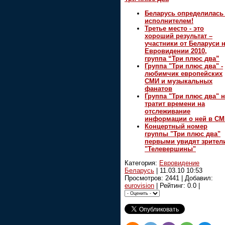
Беларусь определилась
исполнителем!
Третье место - это
хороший результат –
участники от Беларуси 
Евровидении 2010,
группа “Три плюс два”
Группа "Три плюс два" -
любимчик европейских
СМИ и музыкальных
фанатов
Группа "Три плюс два" 
тратит времени на
отслеживание
информации о ней в С
Концертный номер
группы "Три плюс два"
первыми увидят зрител
"Телевершины"
Категория:
Евровидение
Беларусь
|
11.03.10 10:53
Просмотров: 2441 | Добавил:
eurovision
| Рейтинг: 0.0 |