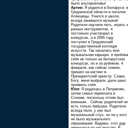
было альтернативы!
Артем:
Я родился в Беларуси, 
Гродненской области в поселке
Алекшицы. Учился в школе,
всегда занимался музыкой.
Родители научили петь, играть 
разных инструментах, я
постоянно участвовал в
конкурсах, а в 2005 году
поступил в Гродненский
государственный колледж
искусств. Так началась моя
музыкальная карьера: я пробов
себя не только на белорусских
конкурсах, но и за рубежом. 4
февраля, как сейчас помню,
пришел на кастинг в
Президентский оркестр. Слава
Богу, меня выбрали, дали шанс
проявить себя.
Юля:
Я родилась в Петрикове,
затем семья переехала в
Слоним, поскольку отчим был
военным... Сейчас родителей не
есть только бабушка. Родители
всегда пели, у них был
музыкальный слух, но ни у кого
не было музыкального
образования. Видимо, этот дар
передался по наследству. В