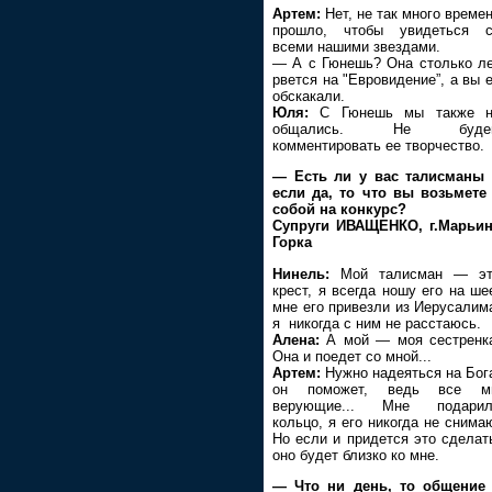
Артем:
Нет, не так много време
прошло, чтобы увидеться с
всеми нашими звездами.
— А с Гюнешь? Она столько л
рвется на "Евровидение”, а вы 
обскакали.
Юля:
С Гюнешь мы также н
общались. Не буде
комментировать ее творчество.
— Есть ли у вас талисманы
если да, то что вы возьмете
собой на конкурс?
Супруги ИВАЩЕНКО, г.Марьи
Горка
Нинель:
Мой талисман — эт
крест, я всегда ношу его на ше
мне его привезли из Иерусалим
я никогда с ним не расстаюсь.
Алена:
А мой — моя сестренк
Она и поедет со мной...
Артем:
Нужно надеяться на Бог
он поможет, ведь все м
верующие... Мне подарил
кольцо, я его никогда не снима
Но если и придется это сделат
оно будет близко ко мне.
— Что ни день, то общение