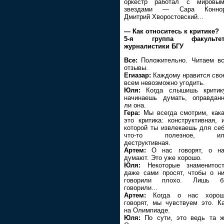
оркестр работал с мировым
звездами — Сара Коннор
Дмитрий Хворостовский...
— Как относитесь к критике?
5-я группа факультет
журналистики БГУ
Все:
Положительно. Читаем в
отзывы.
Егиазар:
Каждому нравится сво
всем невозможно угодить.
Юля:
Когда слышишь критик
начинаешь думать, оправдан
ли она.
Гера:
Мы всегда смотрим, как
это критика: конструктивная, 
которой ты извлекаешь для се
что-то полезное, ил
деструктивная.
Артем:
О нас говорят, о на
думают. Это уже хорошо.
Юля:
Некоторые знаменитос
даже сами просят, чтобы о н
говорили плохо. Лишь б
говорили...
Артем:
Когда о нас хорош
говорят, мы чувствуем это. К
на Олимпиаде.
Юля:
По сути, это ведь та 