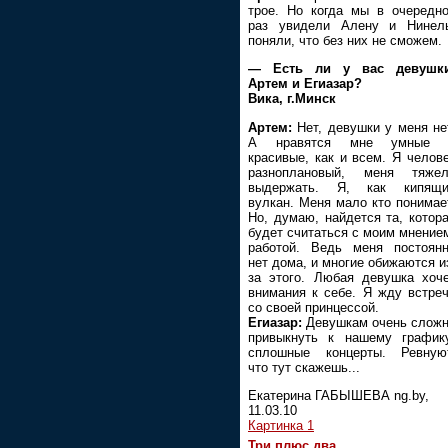
трое. Но когда мы в очередн
раз увидели Алену и Нинел
поняли, что без них не сможем.
— Есть ли у вас девушки
Артем и Егиазар?
Вика, г.Минск
Артем:
Нет, девушки у меня не
А нравятся мне умные 
красивые, как и всем. Я челов
разноплановый, меня тяжел
выдержать. Я, как кипящи
вулкан. Меня мало кто понимае
Но, думаю, найдется та, котор
будет считаться с моим мнение
работой. Ведь меня постоян
нет дома, и многие обижаются и
за этого. Любая девушка хоч
внимания к себе. Я жду встре
со своей принцессой.
Егиазар:
Девушкам очень слож
привыкнуть к нашему график
сплошные концерты. Ревную
что тут скажешь...
Екатерина ГАБЫШЕВА ng.by,
11.03.10
Картинка 1
Три плюс два