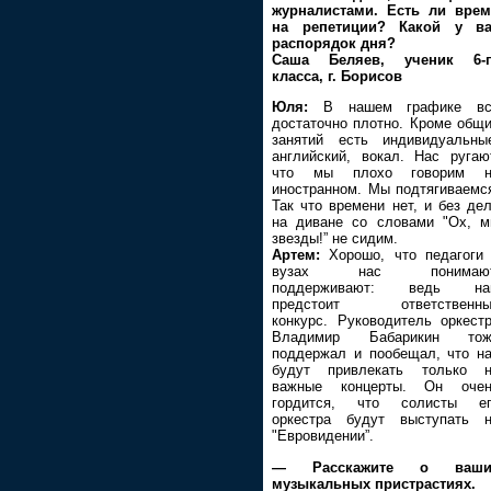
журналистами. Есть ли вре
на репетиции? Какой у ва
распорядок дня?
Саша Беляев, ученик 6-г
класса, г. Борисов
Юля:
В нашем графике вс
достаточно плотно. Кроме общ
занятий есть индивидуальны
английский, вокал. Нас ругаю
что мы плохо говорим н
иностранном. Мы подтягиваемс
Так что времени нет, и без де
на диване со словами "Ох, 
звезды!” не сидим.
Артем:
Хорошо, что педагоги
вузах нас понимают
поддерживают: ведь на
предстоит ответственны
конкурс. Руководитель оркест
Владимир Бабарикин тож
поддержал и пообещал, что н
будут привлекать только н
важные концерты. Он очен
гордится, что солисты ег
оркестра будут выступать 
"Евровидении”.
— Расскажите о ваши
музыкальных пристрастиях.