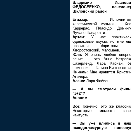
Владимир Иванови
ФЕДОСЕЕНКО, пенсионер
Шкловский район
Егиазар:
Исполнител
классической музыки — Хос
Каррерас, Пласидо Доминго
Лучано Паваротти...
Артем:
У нас практическ
одинаковые вкусы, но мне е
нравятся баритоны 
Хворостовский, Магомаев.
Юля:
Я очень люблю оперно
пение — это Анна Нетребко
Сазерленд, Лара Фабиан, б
сомнения — Галина Вишневская
Нинель:
Мне нравится Кристи
Агилера.
Алена:
Лара Фабиан.
— А вы смотрели филь
"3+2”?
Аноним
Все:
Конечно, это же классик
Некоторые моменты знае
наизусть.
— Вы уже влились в наш
псевдогламурную попсову