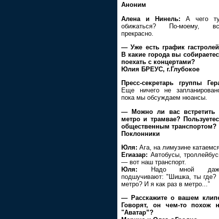
Аноним
Алена и Нинель:
А чего ту
обижаться? По-моему, вс
прекрасно.
— Уже есть график гастроле
В какие города вы собираете
поехать с концертами?
Юлия БРЕУС, г.Глубокое
Пресс-секретарь группы Гер
Еще ничего не запланирован
пока мы обсуждаем нюансы.
— Можно ли вас встретить 
метро и трамвае? Пользуете
общественным транспортом?
Поклонники
Юля:
Ага, на лимузине катаемся
Егиазар:
Автобусы, троллейбу
— вот наш транспорт.
Юля:
Надо мной даж
подшучивают: "Шишка, ты где?
метро? И я как раз в метро...”
— Расскажите о вашем клип
Говорят, он чем-то похож 
"Аватар”?