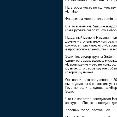
Cătălin Botezatu был тем, кто 
На втором месте по количеству 
«Emilia».
Фаворитом жюри стала Luminita 
В в то время как бывшие предс
из-за рубежа говорят, что выбо
На данный момент Румыния прин
другие – с очень плохими резу
конкурса, признают, что «Евров
в профессиональном, так и в м
Золи Тот, лидер группы Sistem, 
одним из самых важных музыкал
«Евровидение – это не конкурс,
музыке. Это самое крутое собы
говорит музыкант.
Он говорит, что полученное в 2
вы не должны быть застигнуты в
Грустно, если ты едешь на «Ев
Золи.
Что же касается победителя На
конкурсе: «Тот, кто победил, д
Хороший голос, плохое шоу