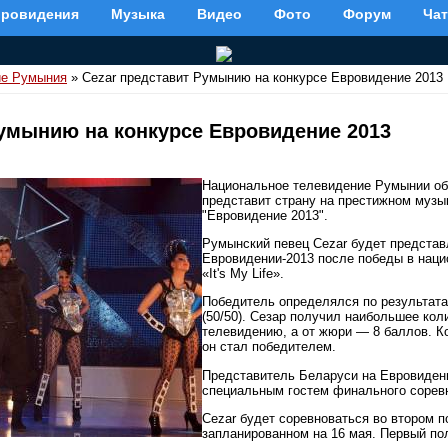
вровидения
Музыка
Видео
Фото
Форум
Чат
ие Румыния
» Cezar представит Румынию на конкурсе Евровидение 2013
Румынию на конкурсе Евровидение 2013
Национальное телевидение Румынии об
представит страну на престижном музы
"Евровидение 2013".
Румынский певец Cezar будет представ
Евровидении-2013 после победы в наци
«It's My Life».
Победитель определялся по результата
(50/50). Сезар получил наибольшее кол
телевидению, а от жюри — 8 баллов. К
он стал победителем.
Представитель Беларуси на Евровидени
специальным гостем финального сорев
Cezar будет соревноваться во втором 
запланированном на 16 мая. Первый по