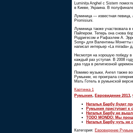
Luminița Anghel с Sistem помог
в Киеве, Украина. В полуфинале
Луминица — известная певица, 
Promisiuni.
Луминица также участвовала в 
Пайпером. Теперь она снова бо
Родригесом и Рафаэлем А. Эрре
Song» для Валентины Монетты (С
написал интерьер «La mirada» д
Несмотря на хорошую победу в к
каждый раз уступая. В 2008 го
два года в религиозной церемо
Помимо музыки, Ангел также во
Румынии, но проиграла соперни
Мать Готель в румынской верси
Картинка 1
Румыния
,
Евровидение 2013
,
Наталья Барбу будет п
Румыния приступает к 
Наталья Барбу не выш
TODO MONDO: Мы прошли
Наталья Барбу чуть не
Категория:
Евровидение Румын