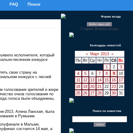
FAQ
Поиск
Форма входа
Войти через uID
Старая форма входа
Календарь новостей
«
Март 2013
»
ъявило исполнителя, который
кально-песенном конкурсе
Пн
Вт
Ср
Чт
Пт
Сб
Вс
1
2
3
лять свою страну на
4
5
6
7
8
9
10
ональном конкурсе с песней
11
12
13
14
15
16
17
18
19
20
21
22
23
24
м голосования зрителей и жюри
25
26
27
28
29
30
31
ичество очков голосования по
огда голоса были объединены,
и-2013, Алена Ланская, была
Поиск по новостям
нования в Румынии.
полуфинале в Мальме,
луфинал состоится 14 мая, а