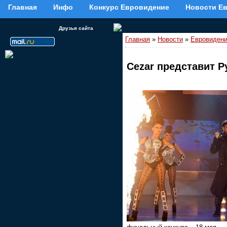
Главная
Инфо
Конкурс Евровидение
Новости Е
Друзья сайта
Главная
»
Новости
»
Евровиден
Cezar представит 