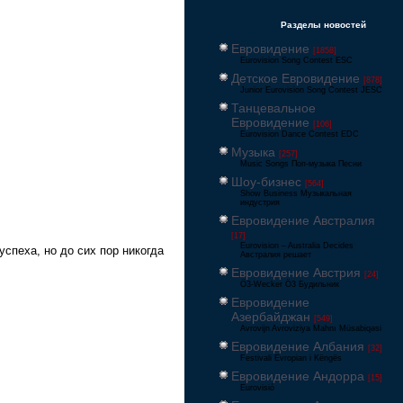
Разделы новостей
Евровидение
[1858]
Eurovision Song Contest ESC
Детское Евровидение
[878]
Junior Eurovision Song Contest JESC
Танцевальное
Евровидение
[106]
Eurovision Dance Contest EDC
Музыка
[257]
Music Songs Поп-музыка Песни
Шоу-бизнес
[564]
Show Business Музыкальная
индустрия
Евровидение Австралия
[17]
Eurovision – Australia Decides
спеха, но до сих пор никогда
Австралия решает
Евровидение Австрия
[24]
Ö3-Wecker Ö3 Будильник
Евровидение
Азербайджан
[549]
Avrovijn Avroviziya Mahnı Müsabiqəsi
Евровидение Албания
[32]
Festivali Evropian i Këngës
Евровидение Андорра
[15]
Eurovisió