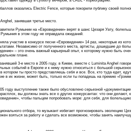
предоставил одежду в субботу вечером, а CRBL - хореографию.
баллов оказались Electric Fence, которые покорили публику своей полно
Anghel, занявшая третье место.
тавители Румынии на «Евровидении» верят в шанс Цезаря Уату, болель
р Румыния в этом году не оправдала ожиданий.
яла участие в конкурсе песни «Евровидение» 14 раз, некоторые из ко
льтатами. Независимо от полученного места, артисты, дошедшие до бол
идение» – это очень важный карьерный опыт, к которому нужно быть оче
оральном плане.
занявшей 3-е место в 2005 году, в Киеве, вместе с Luminita Anghel гово
ьных событий в Европе и к нему нужно относиться с большой серьезн
 в котором ты просто представляешь себя и все. Все, кто туда едет, ед
тие в их жизни, может быть, только если ты попадешь на премию «Грэмм
005 году выступление также было обусловлено серьезной «документацие
расплох, вы должны знать все о других конкурсантах: что они делают, к
ровидение», чтобы пальцем попробовать море: для себя, для болельщико
ционального отбора, то музыкант избегает прогнозировать эволюцию Ц
олжен взяться за работу и сделать все возможное, чтобы занять наилу