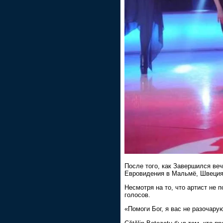
После того, как Завершился ве
Евровидения в Мальмё, Швеция,
Несмотря на то, что артист не
голосов.
«Помоги Бог, я вас не разочару