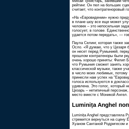
Михай Трэйстарь, занявший четв
рейтинг. Он пел на больших сцен
считает, что контратеноровый 
«На «Евровидении» нужно придум
в плане шоу все еще может улуч
человек – это непосильная зада
голосует, в голове. Единственно
удается потом передать», — гов
Паула Селинг, которая также за
Осло. «Я думаю, что у Цезаря 
он несет перед Румынией, перед
прошлом контратеноры были ред
очень хорошо приняты: Филип Б
что Румыния сможет занять хоро
классической музыки, также уча
в число моих любимых, потому 
принесли нам успех на "Еврови
голоса используются в докласс
удивлена. Это голос, который н
Цезарь – нетипичный персонаж, 
место вместе с Моникой Ангел.
Luminița Anghel по
Luminița Anghel представляла Р
стремится вернуться на сцену 
Хуаном Сантаной Родригесом и