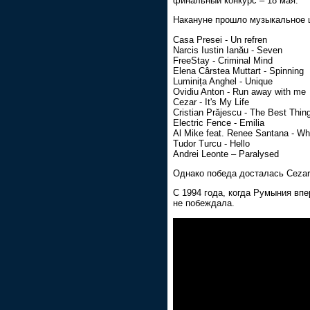
финальный конкурс – 18 мая.
Накануне прошло музыкальное ш
Casa Presei - Un refren
Narcis Iustin Ianău - Seven
FreeStay - Criminal Mind
Elena Cârstea Muttart - Spinning
Luminița Anghel - Unique
Ovidiu Anton - Run away with me
Cezar - It's My Life
Cristian Prăjescu - The Best Thing
Electric Fence - Emilia
Al Mike feat. Renee Santana - Wh
Tudor Turcu - Hello
Andrei Leonte – Paralysed
Однако победа досталась Cezar
С 1994 года, когда Румыния вп
не побеждала.