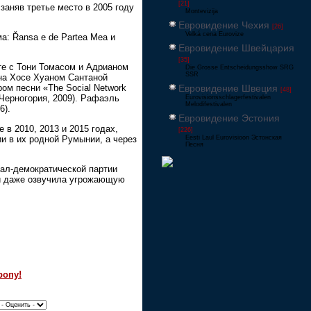
[21]
заняв третье место в 2005 году
Montevizija
Евровидение Чехия
[26]
Velká cena Eurovize
: Řansa e de Partea Mea и
Евровидение Швейцария
[35]
те с Тони Томасом и Адрианом
Die Grosse Entscheidungsshow SRG
SSR
ана Хосе Хуаном Сантаной
Евровидение Швеция
ом песни «The Social Network
[48]
(Черногория, 2009). Рафаэль
Eurovisionsschlagerfestivalen
Melodifestivalen
6).
Евровидение Эстония
 в 2010, 2013 и 2015 годах,
[226]
и в их родной Румынии, а через
Eesti Laul Eurovisioon Эстонская
Песня
иал-демократической партии
 и даже озвучила угрожающую
ропу!