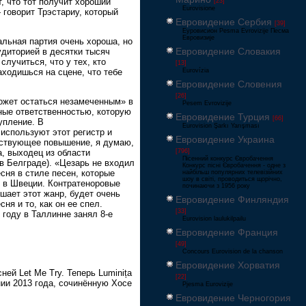
, что тот получит хороший
[23]
Eurovisione
— говорит Трэстариу, который
Евровидение Сербия
[39]
Еуровисион Pesma Evrovizije Песма
Евровизије
альная партия очень хороша, но
Евровидение Словакия
удиторией в десятки тысяч
случиться, что у тех, кто
[13]
находишься на сцене, что тебе
Eurovízia
Евровидение Словения
[26]
может остаться незамеченным» в
Pesem Evrovizije
ные ответственностью, которую
Евровидение Турция
[66]
упление. В
Eurovision Şarkı Yarışması
используют этот регистр и
Евровидение Украина
етствующее повышение, я думаю,
[796]
а, выходец из области
Пісенний конкурс Євробачення
 в Белграде). «Цезарь не входил
Конкурс пісні Євробачення - одне з
сня в стиле песен, которые
найбільш популярних телевізійних
шоу в світі, проводиться щорічно,
ю в Швеции. Контратеноровые
починаючи з 1956 року
шает этот жанр, будет очень
Евровидение Финляндия
я и то, как он ее спел.
[33]
 году в Таллинне занял 8-е
Eurovision laulukilpailu
Евровидение Франция
[49]
Concours Eurovision de la chanson
Евровидение Хорватия
ей Let Me Try. Теперь Luminița
[22]
ии 2013 года, сочинённую Хосе
Pjesma Eurovizije
Евровидение Черногория