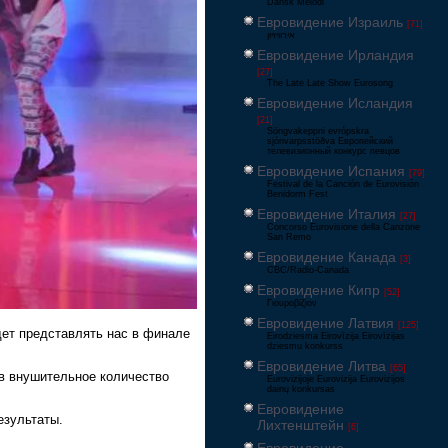
Dansk Melodi
Евровидение Израиль
[71]
‏אירוויזיון
Евровидение Ирландия
[27]
The Late Late Show Eurosong
Евровидение Исландия
[21]
Söngvakeppni evrópskra
sjónvarpsstöðva Европейский
телевизионный конкурс певцов
Евровидение Испания
[79]
Festival de la Canción de Eurovisión
Benidorm Fest
Евровидение Италия
[27]
Concorso Eurovisione della Canzone
San Remo
Евровидение Канада
[3]
CBC/Radio-Canada
Евровидение Кипр
[52]
Γιουροβίζιον
Евровидение Латвия
[125]
дет представлять нас в финале
Eirodziesma Eirovīzija Eirovīzijas
dziesmu konkurss
Евровидение Литва
[65]
ав внушительное количество
Eurovizijoje Eurovizija Eurovizijos
dainų konkursas
Евровидение
езультаты.
Лихтенштейн
[6]