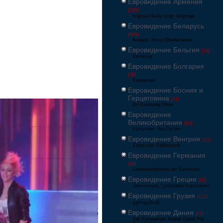
Евровидение Армения
[228]
Եվրատեսիլ երգի մրցույթ
Евровидение Беларусь
[600]
Конкурс песні Еўрабачанне
Евровидение Бельгия
[24]
Eurosong
Евровидение Болгария
[26]
Евровизия
Евровидение Босния и
Герцеговина
[21]
BH Eurosong Show
Евровидение
Великобритания
[67]
Eurovision: You Decide
Евровидение Венгрия
[22]
Eurovíziós Dalfesztivá
Евровидение Германия
[80]
Liederwettbewerb der Eurovision
Евровидение Греция
[52]
Διαγωνισμός Τραγουδιού Ευρώεικονα
Евровидение Грузия
[122]
ევროვიზიის
Евровидение Дания
[29]
Det Europæiske Melodi Grand Prix