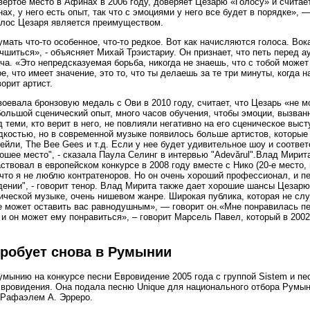
ертое место в Афинах в 2006 году, доверяет Цезарю «Голосу» и считает
ах, у него есть опыт, так что с эмоциями у него все будет в порядке», 
голос Цезаря является преимуществом.
ать что-то особенное, что-то редкое. Вот как начисляются голоса. Вок
шиться», - объясняет Михай Трэистариу. Он признает, что петь перед а
ча. «Это непредсказуемая борьба, никогда не знаешь, что с тобой может 
е, что имеет значение, это то, что ты делаешь за те три минуты, когда 
орит артист.
воевала бронзовую медаль с Ови в 2010 году, считает, что Цезарь «не 
большой сценический опыт, много часов обучения, чтобы эмоции, вызван
 теми, кто верит в него, не повлияли негативно на его сценическое выст
костью, но в современной музыке появилось больше артистов, которые 
ейли, The Bee Gees и т.д. Если у нее будет удивительное шоу и соотв
шее место", - сказала Паула Селинг в интервью "Adevărul".Влад Мирит
ствовал в европейском конкурсе в 2008 году вместе с Нико (20-е место,
что я не люблю контратеноров. Но он очень хороший профессионал, и пе
дении", - говорит тенор. Влад Мирита также дает хорошие шансы Цезар
ической музыке, очень нишевом жанре. Широкая публика, которая не слу
е может оставить вас равнодушным», — говорит он.«Мне понравилась песн
и он может ему понравиться», – говорит Марсель Павел, который в 2002
пробует снова в Румынии
умынию на конкурсе песни Евровидение 2005 года с группой Sistem и песн
Евровидения. Она подала песню Unique для национального отбора Румын
 Рафаэлем А. Эрреро.