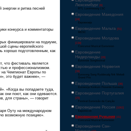
Евровидение
Люксембург
[6]
й энергии и ритма песней
RTL Luxembourg LSC
Евровидение Македония
[24]
Евровизија
Евровидение Мальта
щики конкурса и комментаторы
[51]
MESC
Евровидение Молдова
торых финишировали на подиуме,
[134]
ьшой сцены европейского
Concursul Muzical Eurovision
нь хорошо подготовленным, как
Евровидение
Нидерланды
[26]
Eurovisie Songfestival
рит, что фестиваль является
Евровидение Норвегия
остью и профессионализмом.
[39]
ут на Чемпионат Европы по
Eurosong Sang Ryddesalg Nrk Melodi
и», это будет важнее», —
Grand Prix
Евровидение Польша
[36]
Eurowizja Konkurs Piosenki Eurowizji
й». «Когда вы попадаете туда,
Евровидение Португалия
ак они поют, как они одеваются.
в, для страны», — говорит
[25]
Festival Eurovisão da Canção
Евровидение Россия
[1062]
езаря Оуту на международном
Европесня
чшую возможную позицию».
Евровидение Румыния
[41]
Concursul Muzical Eurovision
Евровидение Сан-
Марино