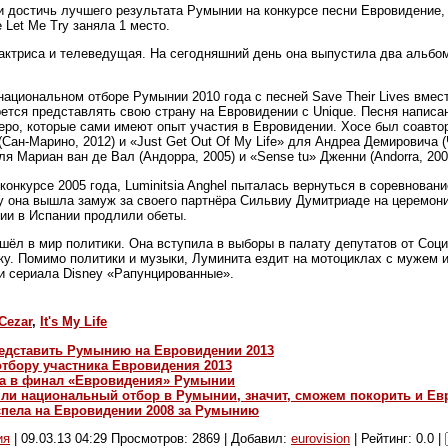
ли достичь лучшего результата Румынии на конкурсе песни Евровидение, 
 Let Me Try заняла 1 место.
актриса и телеведущая. На сегодняшний день она выпустила два альбома
национальном отборе Румынии 2010 года с песней Save Their Lives вмес
рется представлять свою страну на Евровидении с Unique. Песня напис
ро, которые сами имеют опыт участия в Евровидении. Хосе был соавтор
ан-Марино, 2012) и «Just Get Out Of My Life» для Андреа Демировича 
ля Мариан ван де Вал (Андорра, 2005) и «Sense tu» Дженни (Andorra, 200
онкурсе 2005 года, Luminitsia Anghel пыталась вернуться в соревнование
ду она вышла замуж за своего партнёра Сильвиу Думитриаде на церемони
нии в Испании продлили обеты.
шёл в мир политики. Она вступила в выборы в палату депутатов от Соц
ку. Помимо политики и музыки, Луминита ездит на мотоциклах с мужем
и сериала Disney «Рапунцированные».
Cezar
,
It's My Life
редставить Румынию на Евровидении 2013
отбору участника Евровидения 2013
ла в финал «Евровидения» Румынии
 национальный отбор в Румынии, значит, сможем покорить и Ев
 спела на Евровидении 2008 за Румынию
ия
|
09.03.13 04:29
Просмотров: 2869 | Добавил:
eurovision
| Рейтинг: 0.0 |