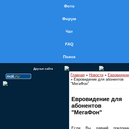
Фото
Форум
Чат
FAQ
Поиск
Друзья сайта
Главная
»
Новости
»
Евровидени
» Евровидение для абонентов
"МегаФон"
Евровидение для
абонентов
"МегаФон"
Если Вы давний поклонни