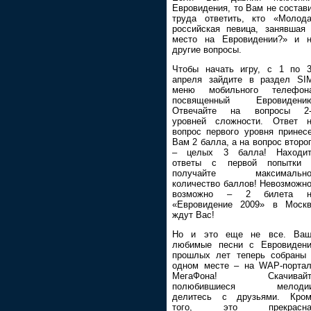
Евровидения, то Вам не состав
труда ответить, кто «Молод
российская певица, занявшая
место на Евровидении?» и 
другие вопросы.
Чтобы начать игру, c 1 по 
апреля зайдите в раздел SI
меню мобильного телефона
посвященный Евровидению
Отвечайте на вопросы 2-
уровней сложности. Ответ 
вопрос первого уровня принес
Вам 2 балла, а на вопрос второ
– целых 3 балла! Находит
ответы с первой попытки 
получайте максимально
количество баллов! Невозможн
возможно – 2 билета н
«Евровидение 2009» в Моск
ждут Вас!
Но и это еще не все. Ваш
любимые песни с Евровиден
прошлых лет теперь собраны
одном месте – на WAP-порта
МегаФона! Скачивайт
полюбившиеся мелодии
делитесь с друзьями. Кром
того, это прекрасна