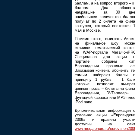
баллам, а на вопрос второго – к
баллам. Два абонента
набравшие за 30 дне
наибольшее количество балло
получат по 2 билета на фин
конкурса, который состоится 
мая в Москве.
Помимо этого, выиграть биле
на финальное шоу можно
скачивая тематический конте
на WAP-портале МегаФонPRO
Специально для акции н
портале собраны хит
Евровидения прошлых лет
Заказывая контент, абоненты т
самым набирают баллы п
принципу 1 рубль = 1 балл
которые позволят выиграт
ценные призы – билеты на фин
Евровидения, DVD-плееры 
функцией караоке или MP3-пле
iPod nano.
Дополнительная информация 
условиях акции «Евровиден
2009» и правила участи
доступны на сайт
www.megafonpro.ru/eurovision200