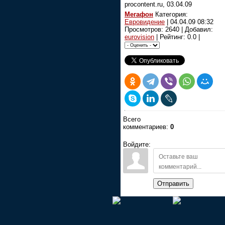
procontent.ru, 03.04.09
Мегафон
Категория:
Евровидение
|
04.04.09 08:32
Просмотров: 2640 | Добавил:
eurovision
| Рейтинг: 0.0 |
Всего
комментариев:
0
Войдите:
Отправить