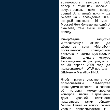
возможность выиграть DVD
плеер с функцией караоке 
почувствовать себя звездо
сцены! А главный приз – д
билета на «Евровидение 2009
который состоится 16 мая 
Москве! Чем больше мелодий 
скачаете, тем выше шанс н
победу.
ИнкорМедиа запустил
интерактивную акцию дл
абонентов сети «МегаФон»
посвященную грандиозном
событию в жизни музыкальн
Европы – финалу конкурс
Евровидение. Акция пройдет с
по 30 апреля 2009 года дл
пользователей WAP-портала
SIM-меню МегаФон PRO.
Чтобы принять участие в игр
пользователям SIM-портал
необходимо ответить на вопро
об истории международног
конкурса песни Евровидени
двух уровней сложности
накапливая, таким образом
баллы. Ответ на вопрос перво
уровня приравнивается к 