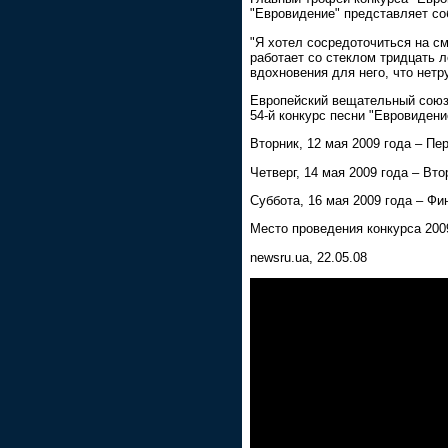
"Евровидение" представляет со
"Я хотел сосредоточиться на см
работает со стеклом тридцать 
вдохновения для него, что нетр
Европейский вещательный союз,
54-й конкурс песни "Евровиден
Вторник, 12 мая 2009 года – П
Четверг, 14 мая 2009 года – Вт
Суббота, 16 мая 2009 года – Фи
Место проведения конкурса 200
newsru.ua, 22.05.08