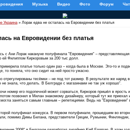
вровидения
Музыка
Видео
Фото
Форум
Чат
е Украина
» Лорак едва не осталась на Евровидении без платья
лась на Евровидении без платья
ь с Ани Лорак накануне полуфинала "Евровидения" – представляющая 
го ей Филиппом Киркоровым за 200 тыс долл.
примерила платье только один раз – когда была в Москве. Это-то и подв
е, то поняла, что оно сидит на ней просто ужасно.
о отрегулированы тесёмки – не под тот размер. В результате же наряд в
 не знала, что делать. В Белграде с магазинами не так уж хорошо".
елочи номер его подопечной может сорваться, Киркоров пришёл в ярость 
отом позвонил в Милан знакомому дизайнеру, который тут же приехал и
смогла заняться самым главным – репетициями. Ведь на "Евровидении" в
второй полуфинал конкурса. В первом полуфинале, прошедшем во вторни
ли, помимо Димы Билана, представители Греции, Румынии, Финляндии,
идение 2008" в Белграде разработал дизайнер Kjell Engman. В этом год