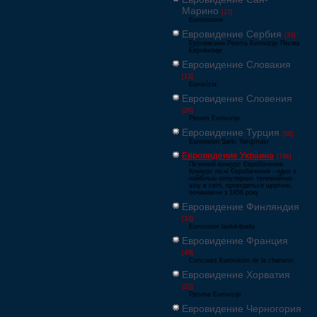
Марино
[23]
Eurovisione
Евровидение Сербия
[39]
Еуровисион Pesma Evrovizije Песма
Евровизије
Евровидение Словакия
[13]
Eurovízia
Евровидение Словения
[26]
Pesem Evrovizije
Евровидение Турция
[66]
Eurovision Şarkı Yarışması
Евровидение Украина
[796]
Пісенний конкурс Євробачення
Конкурс пісні Євробачення - одне з
найбільш популярних телевізійних
шоу в світі, проводиться щорічно,
починаючи з 1956 року
Евровидение Финляндия
[33]
Eurovision laulukilpailu
Евровидение Франция
[49]
Concours Eurovision de la chanson
Евровидение Хорватия
[22]
Pjesma Eurovizije
Евровидение Черногория