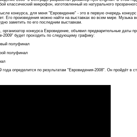
бой классический микрофон, изготовленный из натурального прозрачного
ысле конкурса, для меня "Евровидение" - это в первую очередь конкурс 
лет. Его произведения можно найти на выставках во всем мире. Музыка 
удно заметить по его последним выставкам.
 организатор конкурса Евровидение, объявил предварительные даты про
ие-2009" будет проходить по следующему графику:
ервый полуфинал
орой полуфинал
нал
9 года определится по результатам "Евровидения-2008". Он пройдёт в с