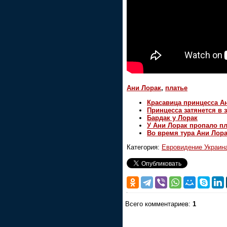
Ани Лорак
,
платье
Красавица принцесса А
Принцесса затянется в 
Бардак у Лорак
У Ани Лорак пропало пл
Во время тура Ани Лора
Категория:
Евровидение Украин
Всего комментариев:
1