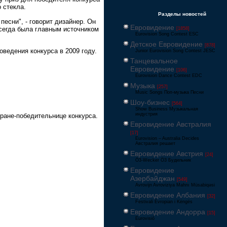
 стекла.
Разделы новостей
песни", - говорит дизайнер. Он
Евровидение
всегда была главным источником
[1858]
Eurovision Song Contest ESC
Детское Евровидение
[878]
ведения конкурса в 2009 году.
Junior Eurovision Song Contest JESC
Танцевальное
Евровидение
[106]
Eurovision Dance Contest EDC
Музыка
[257]
Music Songs Поп-музыка Песни
Шоу-бизнес
[564]
Show Business Музыкальная
индустрия
тране-победительнице конкурса.
Евровидение Австралия
[17]
Eurovision – Australia Decides
Австралия решает
Евровидение Австрия
[24]
Ö3-Wecker Ö3 Будильник
Евровидение
Азербайджан
[549]
Avrovijn Avroviziya Mahnı Müsabiqəsi
Евровидение Албания
[32]
Festivali Evropian i Këngës
Евровидение Андорра
[15]
Eurovisió