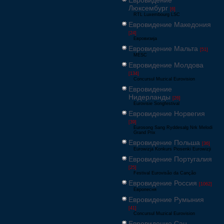
Евровидение
Люксембург
[6]
RTL Luxembourg LSC
Евровидение Македония
[24]
Евровизија
Евровидение Мальта
[51]
MESC
Евровидение Молдова
[134]
Concursul Muzical Eurovision
Евровидение
Нидерланды
[26]
Eurovisie Songfestival
Евровидение Норвегия
[39]
Eurosong Sang Ryddesalg Nrk Melodi
Grand Prix
Евровидение Польша
[36]
Eurowizja Konkurs Piosenki Eurowizji
Евровидение Португалия
[25]
Festival Eurovisão da Canção
Евровидение Россия
[1062]
Европесня
Евровидение Румыния
[41]
Concursul Muzical Eurovision
Евровидение Сан-