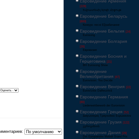
Евровидение Армения
[228]
Եվրատեսիլ երգի մրցույթ
Евровидение Беларусь
[600]
Конкурс песні Еўрабачанне
Евровидение Бельгия
[24]
Eurosong
Евровидение Болгария
[26]
Евровизия
Евровидение Босния и
Герцеговина
[21]
BH Eurosong Show
Евровидение
Великобритания
[67]
Eurovision: You Decide
Евровидение Венгрия
[22]
Eurovíziós Dalfesztivá
Евровидение Германия
[80]
Liederwettbewerb der Eurovision
Евровидение Греция
[52]
Διαγωνισμός Τραγουδιού Ευρώεικονα
Евровидение Грузия
[122]
ევროვიზიის
мментариев:
Евровидение Дания
[29]
Det Europæiske Melodi Grand Prix