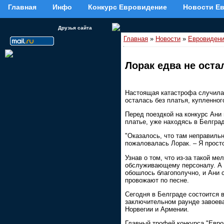
Главная
Инфо
Конкурс Евровидение
Новости Е
Друзья сайта
Главная
»
Новости
»
Евровидени
Лорак едва не оста
Настоящая катастрофа случилас
осталась без платья, купленно
Перед поездкой на конкурс Ани 
платье, уже находясь в Белград
"Оказалось, что там неправильн
пожаловалась Лорак. – Я просто
Узнав о том, что из-за такой м
обслуживающему персоналу. А п
обошлось благополучно, и Ани 
провожают по песне.
Сегодня в Белграде состоится 
заключительном раунде завоева
Норвегии и Армении.
Главный трофей конкурса "Евров