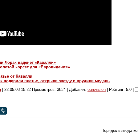
ни Лорак наденет «Кавалли»
золотой корсет для «Евровидения»
атье от Кавалли!
к подарили платье, открыли звезду и вручили медаль
а
|
22.05.08 15:22
Просмотров: 3834 | Добавил:
eurovision
| Рейтинг: 5.0 |
Порядок вывода ко