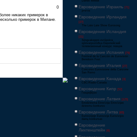
Dansk Melodi
Евровидение Израиль
0
[71]
‏אירוויזיון
 более никаких примерок в
Евровидение Ирландия
несколько примерок в Милане.
[27]
The Late Late Show Eurosong
Евровидение Исландия
[21]
Söngvakeppni evrópskra
sjónvarpsstöðva Европейский
телевизионный конкурс певцов
Евровидение Испания
[79]
Festival de la Canción de Eurovisión
Benidorm Fest
Евровидение Италия
[27]
Concorso Eurovisione della Canzone
San Remo
Евровидение Канада
[3]
CBC/Radio-Canada
Евровидение Кипр
[52]
Γιουροβίζιον
Евровидение Латвия
[125]
Eirodziesma Eirovīzija Eirovīzijas
dziesmu konkurss
Евровидение Литва
[65]
Eurovizijoje Eurovizija Eurovizijos
dainų konkursas
Евровидение
Лихтенштейн
[6]