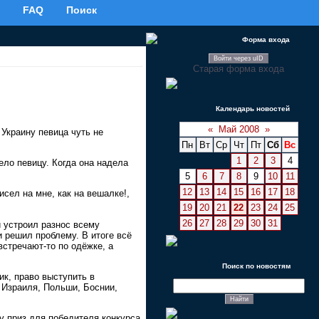
FAQ
Поиск
Форма входа
Войти через uID
Старая форма входа
Календарь новостей
«
Май 2008
»
Украину певица чуть не
Пн
Вт
Ср
Чт
Пт
Сб
Вс
1
2
3
4
ело певицу. Когда она надела
5
6
7
8
9
10
11
12
13
14
15
16
17
18
исел на мне, как на вешалке!,
19
20
21
22
23
24
25
26
27
28
29
30
31
и устроил разнос всему
 решил проблему. В итоге всё
стречают-то по одёжке, а
Поиск по новостям
к, право выступить в
 Израиля, Польши, Боснии,
у приз для победителя конкурса