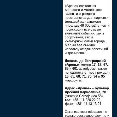
«Арена» состоит из
большого и маленького
залов, и огромного
пространства для парковки.
Большой зал занимает
площадь 48 000 м2, в нем и
происходят все самые
значимые события, как в
спортивной, так и
культурной жизни города.
Малый зал обычно
используют для репетиций
и тренировок.
Доехать до белградской
«Арены»
можно
17, 18, 67,
88
и
601
автобусом, также
неподалеку от нее проходят
16, 65, 68, 71, 75, 94
и
95
маршруты.
Адрес «Арены»
–
бульвар
Арсения Карноевича, 58
(Arsenija Carnojevica 58),
тел
: +381 11 220 22 22,
факс
: +381 11 13 13 21.
Организаторы обещают не
только роскошное шоу, но и