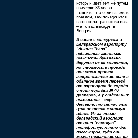
который идет тем же путем
примерно 36 часов.
Помните, что если вы едете
поездом, вам понадобится
венгерская транзитная виза
– а то вас высадят в
Венгрии.
В связи с конкурсом в
Белградском аэропорту
"Никола Тесла"
небывалый ажиотаж,
таксисты буквально
дерутся из-за клиентов,
но стоимость проезда
при этом просто
астрономическая: если в
обычное время переезд
от аэропорта до города
стоил порядка
30-40
долларов
,
а у отдельных
таксистов – еще
дешевле, то сейчас эта
цена возросла минимум
вдвое. Из-за этого
белградский аэропорт
открыл "горячую"
телефонную линию для
пассажиров, куда они
могут пожаловаться на