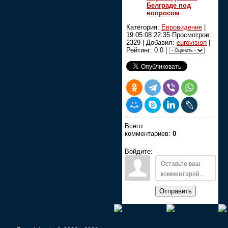
Белграде под
вопросом
Категория:
Евровидение
|
19.05.08 22:35
Просмотров:
2329 | Добавил:
eurovision
|
Рейтинг: 0.0 |
Всего
комментариев:
0
Войдите:
Отправить