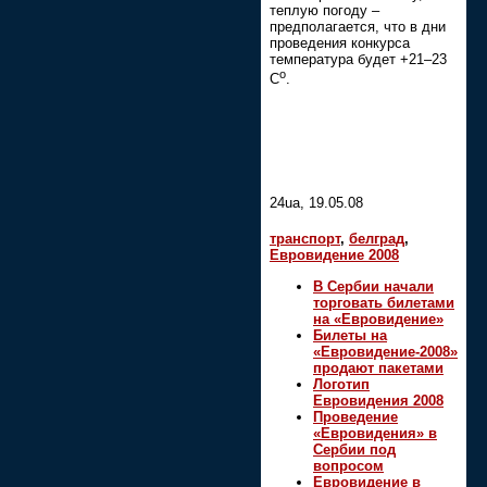
теплую погоду –
предполагается, что в дни
проведения конкурса
температура будет +21–23
о
С
.
24ua, 19.05.08
транспорт
,
белград
,
Евровидение 2008
В Сербии начали
торговать билетами
на «Евровидение»
Билеты на
«Евровидение-2008»
продают пакетами
Логотип
Евровидения 2008
Проведение
«Евровидения» в
Сербии под
вопросом
Евровидение в