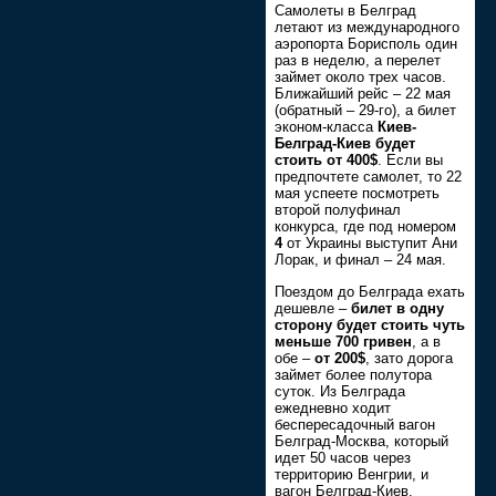
Самолеты в Белград
летают из международного
аэропорта Борисполь один
раз в неделю, а перелет
займет около трех часов.
Ближайший рейс – 22 мая
(обратный – 29-го), а билет
эконом-класса
Киев-
Белград-Киев будет
стоить от 400$
. Если вы
предпочтете самолет, то 22
мая успеете посмотреть
второй полуфинал
конкурса, где под номером
4
от Украины выступит Ани
Лорак, и финал – 24 мая.
Поездом до Белграда ехать
дешевле –
билет в одну
сторону будет стоить чуть
меньше 700 гривен
, а в
обе –
от 200$
, зато дорога
займет более полутора
суток. Из Белграда
ежедневно ходит
беспересадочный вагон
Белград-Москва, который
идет 50 часов через
территорию Венгрии, и
вагон Белград-Киев,