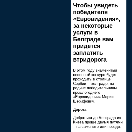
Чтобы увидеть
победителя
«Евровидения»,
за некоторые
услуги в
Белграде вам
придется
заплатить
втридорога
В этом году знаменитый
песенный конкурс будет
проходить в столице
Сербии – Белграде, на
родине победительницы
прошлогоднего
«Евровидения» Марии
Шерифович.
Дорога
Добраться до Белграда из
Киева проще двумя путями
– на самолете или поезде.