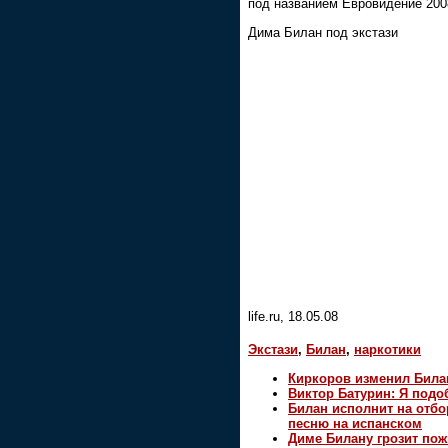
под названием Евровидение 2008
Дима Билан под экстази
life.ru, 18.05.08
Экстази
,
Билан
,
наркотики
Киркоров изменил Била
Виктор Батурин: Я подо
Билан исполнит на отб
песню на испанском
Диме Билану грозит по