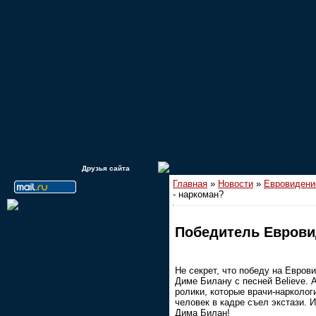
Друзья сайта
Главная
»
Новости
»
Евровидени
- наркоман?
Победитель Еврови
Не секрет, что победу на Евров
Диме Билану с песней Believe. 
ролики, которые врачи-нарколог
человек в кадре съел экстази. И
Дима Билан!