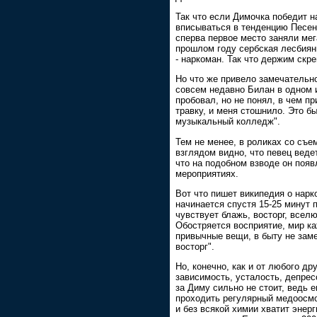
Так что если Димочка победит н
вписываться в тенденцию Песен
сперва первое место заняли мег
прошлом году сербская лесбиян
- наркоман. Так что держим ск
Но что же привело замечательно
совсем недавно Билан в одном и
пробовал, но не понял, в чем пр
травку, и меня стошнило. Это бы
музыкальный колледж".
Тем не менее, в роликах со съ
взглядом видно, что певец ведет
что на подобном взводе он появ
мероприятиях.
Вот что пишет википедия о нарко
начинается спустя 15-25 минут 
чувствует блажь, восторг, всел
Обостряется восприятие, мир к
привычные вещи, в быту не за
восторг".
Но, конечно, как и от любого др
зависимость, усталость, депрес
за Диму сильно не стоит, ведь 
проходить регулярный медоосмот
и без всякой химии хватит энерг