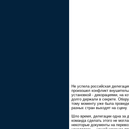
Не успела российская делегация
произошел конфликт внушитель
установкой - декорациями, на ко
долго держали в секрете. Обор
тому моменту уже была проведен
разных стран выходят на сцену. 
Шло время, делегации одна за д
команда сделать этого не могл
некоторые документы на перево