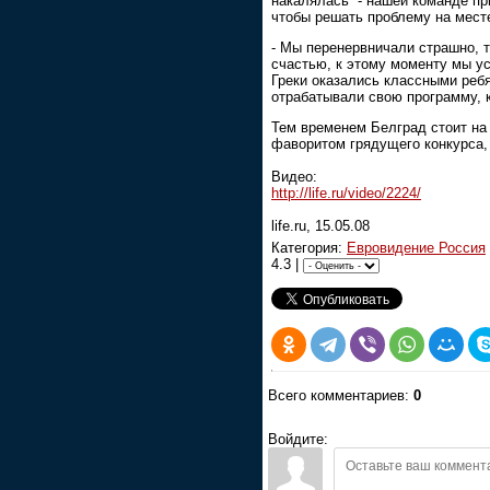
накалялась
- нашей команде пр
чтобы решать проблему на мест
- Мы перенервничали страшно, т
счастью, к этому моменту мы ус
Греки оказались классными реб
отрабатывали свою программу, 
Тем временем Белград стоит на
фаворитом грядущего конкурса, 
Видео:
http://life.ru/video/2224/
life.ru, 15.05.08
Категория:
Евровидение Россия
4.3 |
Всего комментариев:
0
Войдите: